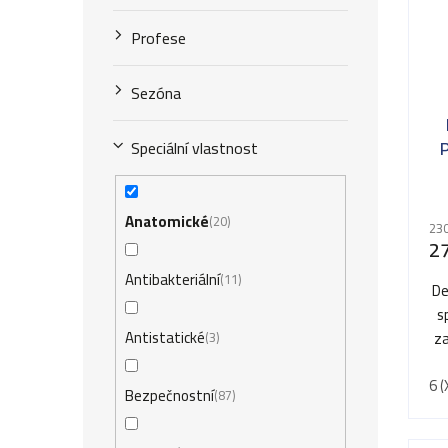
Profese
Sezóna
Speciální vlastnost
Anatomické
20
230
2
Antibakteriální
11
De
s
Antistatické
za
3
6 (
Bezpečnostní
87