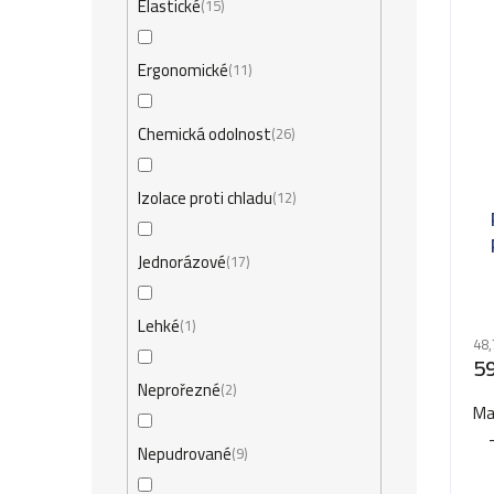
Elastické
15
Ergonomické
11
Chemická odolnost
26
Izolace proti chladu
12
Jednorázové
17
Pr
ho
Lehké
1
48,
pr
59
je
Neprořezné
2
5,0
Ma
z
Nepudrované
9
5
hv