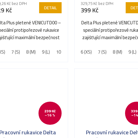
,26 Kč bez DPH
329,75 Kč bez DPH
DETAIL
DET
29 Kč
399 Kč
lta Plus pletené VENICUTD00 –
Delta Plus pletené VENICUT
peciální protipořezové rukavice
speciální protipořezové ruka
jišťující maximální bezpečnost
zajišťující maximální bezpe
při manipulaci s...
při manipulaci s...
XS)
7 (S)
8 (M)
9 (L)
10 (XL)
11 (XXL)
6 (XS)
7 (S)
8 (M)
9 (L)
239 Kč
339
–16 %
–14
Pracovní rukavice Delta
Pracovní rukavice Del