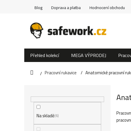
Přejít
Blog
Doprava a platba
Hodnocení obchodu
na
obsah
Přehled kolekcí
MEGA VÝPRODEJ
Pracov
Pracovní rukavice
Anatomické pracovní ruk
Domů
P
Anat
o
s
Pracovn
Na skladě
6
pracovní
t