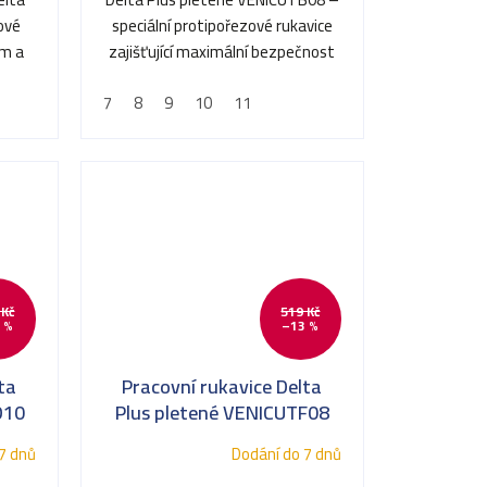
ové
speciální protipořezové rukavice
em a
zajišťující maximální bezpečnost
..
při manipulaci s...
7
8
9
10
11
 Kč
519 Kč
 %
–13 %
ta
Pracovní rukavice Delta
D10
Plus pletené VENICUTF08
7 dnů
Dodání do 7 dnů