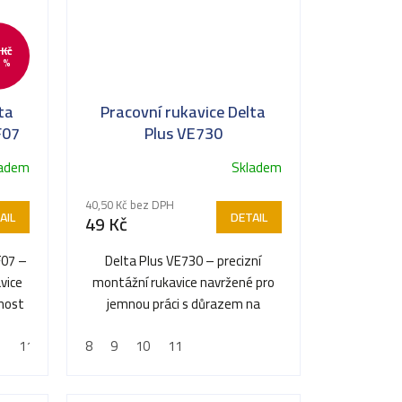
 Kč
 %
ta
Pracovní rukavice Delta
F07
Plus VE730
ladem
Skladem
40,50 Kč bez DPH
AIL
DETAIL
49 Kč
F07 –
Delta Plus VE730 – precizní
vice
montážní rukavice navržené pro
čnost
jemnou práci s důrazem na
citlivost a obratnost.
)
11 (XXL)
8
9
10
11