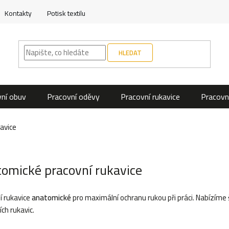
Kontakty
Potisk textilu
HLEDAT
ní obuv
Pracovní oděvy
Pracovní rukavice
Pracovn
avice
omické pracovní rukavice
í rukavice
anatomické
pro maximální ochranu rukou při práci. Nabízíme 
ch rukavic.