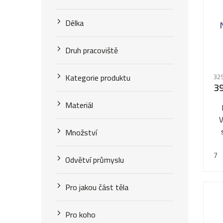
r
p
Délka
o
r
d
Druh pracoviště
o
u
d
Kategorie produktu
329
k
3
u
t
Materiál
k
ů
V
t
Množství
ů
7
Odvětví průmyslu
Pro jakou část těla
Pro koho