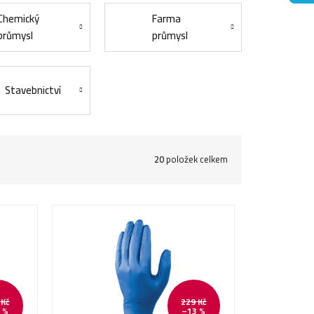
Chemický
Farma
průmysl
průmysl
Stavebnictví
20
položek celkem
 Kč
229 Kč
 %
–13 %