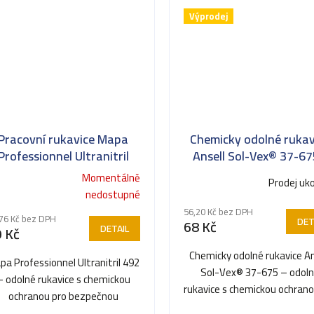
Výprodej
Pracovní rukavice Mapa
Chemicky odolné rukav
Professionnel Ultranitril
Ansell Sol-Vex® 37-67
492 - pracovní rukavice z
délka 330 mm
Momentálně
Prodej uk
Průměrné
nitrilu s rýhovaným
ůměrné
nedostupné
hodnocení
povrchem
dnocení
56,20 Kč bez DPH
produktu
76 Kč bez DPH
DET
oduktu
68 Kč
DETAIL
 Kč
je
5,0
Chemicky odolné rukavice An
pa Professionnel Ultranitril 492
z
Sol-Vex® 37-675 – odol
– odolné rukavice s chemickou
5
rukavice s chemickou ochrano
ochranou pro bezpečnou
hvězdiček.
bezpečnou manipulaci s..
ězdiček.
manipulaci s kapalinami a...