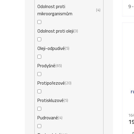
9 -
Odolnost proti
4
mikroorganismům
Odolnost proti oleji
3
Oleji-odpudivé
5
Prodyšné
65
Protipořezové
20
r
K
Protiskluzové
5
164
Pudrované
4
1