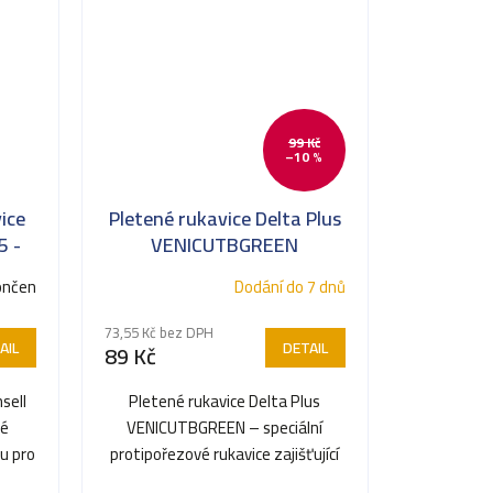
99 Kč
–10 %
ice
Pletené rukavice Delta Plus
5 -
VENICUTBGREEN
ončen
Dodání do 7 dnů
73,55 Kč bez DPH
AIL
DETAIL
89 Kč
sell
Pletené rukavice Delta Plus
né
VENICUTBGREEN – speciální
u pro
protipořezové rukavice zajišťující
.
maximální bezpečnost při...