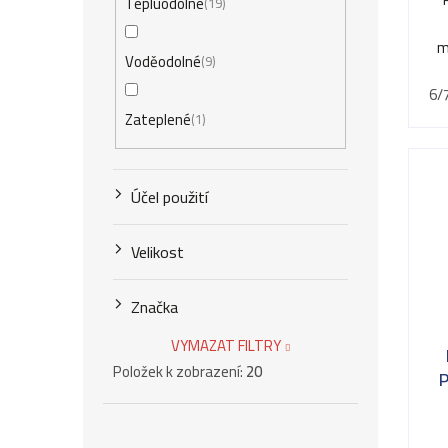
Tepluodolné
19
m
Voděodolné
9
6/7
Zateplené
1
Účel použití
Velikost
Značka
VYMAZAT FILTRY
Položek k zobrazení:
20
P