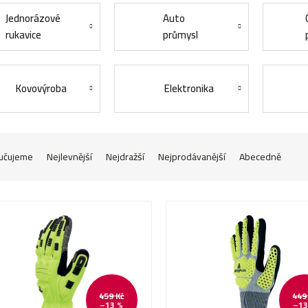
Jednorázové
Auto
rukavice
průmysl
Kovovýroba
Elektronika
učujeme
Nejlevnější
Nejdražší
Nejprodávanější
Abecedně
459 Kč
449
–13 %
–13