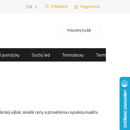
Přihlášení
Registrace
CZK
Nákupní košík
Prázdný košík
í pomůcky
Suchý led
Termoboxy
Termotašky
široký výběr, skvělé ceny a prověřenou vysokou kvalitu