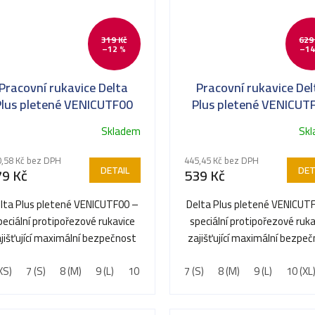
319 Kč
629
–12 %
–14
Pracovní rukavice Delta
Pracovní rukavice Del
Plus pletené VENICUTF00
Plus pletené VENICUT
Skladem
Sk
,58 Kč bez DPH
445,45 Kč bez DPH
DETAIL
DET
79 Kč
539 Kč
lta Plus pletené VENICUTF00 –
Delta Plus pletené VENICUT
peciální protipořezové rukavice
speciální protipořezové ruka
jišťující maximální bezpečnost
zajišťující maximální bezpe
při manipulaci s...
při manipulaci s...
XS)
7 (S)
8 (M)
9 (L)
10 (XL)
11 (XXL)
7 (S)
8 (M)
9 (L)
10 (XL