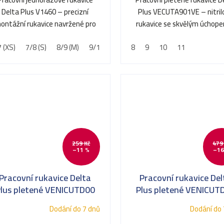
Delta Plus V1460 – precizní
Plus VECUTA901VE – nitril
ontážní rukavice navržené pro
rukavice se skvělým úchop
jemnou práci s důrazem na...
zvýšenou odolností proti.
 (XS)
7/8 (S)
8/9 (M)
9/10 (L)
10/11 (XL)
8
9
10
11
259 Kč
479
–11 %
–16
Pracovní rukavice Delta
Pracovní rukavice Del
lus pletené VENICUTD00
Plus pletené VENICUT
Dodání do 7 dnů
Dodání do 