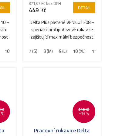
371,07 Kč bez DPH
AIL
DETAIL
449 Kč
D10 –
Delta Plus pletené VENICUTF08 –
vice
speciální protipořezové rukavice
čnost
zajišťující maximální bezpečnost
při manipulaci s...
10 (XL)
11 (XXL)
7 (S)
8 (M)
9 (L)
10 (XL)
11 (XXL)
 Kč
549 Kč
 %
–14 %
ta
Pracovní rukavice Delta