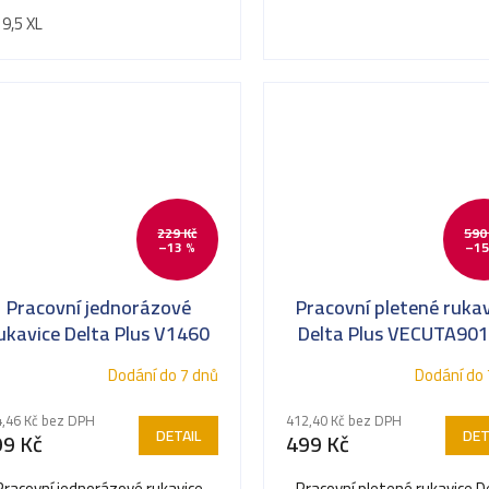
 9,5 XL
229 Kč
590
–13 %
–15
Pracovní jednorázové
Pracovní pletené rukav
ukavice Delta Plus V1460
Delta Plus VECUTA90
valitní nitrilové rukavice
Nejvyšší odolnost pro
Dodání do 7 dnů
Dodání do 
proříznutí
,46 Kč bez DPH
412,40 Kč bez DPH
DETAIL
DET
99 Kč
499 Kč
Pracovní jednorázové rukavice
Pracovní pletené rukavice D