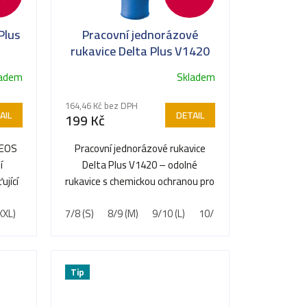
Plus
Pracovní jednorázové
rukavice Delta Plus V1420
KValitní nitrilové rukavice
ladem
Skladem
164,46 Kč bez DPH
AIL
DETAIL
199 Kč
 EOS
Pracovní jednorázové rukavice
í
Delta Plus V1420 – odolné
ující
rukavice s chemickou ochranou pro
..
bezpečnou manipulaci s...
XXL)
7/8 (S)
8/9 (M)
9/10 (L)
10/11 (XL)
Tip