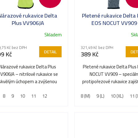
Nárazové rukavice Delta
Pletené rukavice Delta 
Plus VV906JA
EOS NOCUT VV909
Skladem
Sk
,75 Kč bez DPH
321,49 Kč bez DPH
DETAIL
DET
99 Kč
389 Kč
Nárazové rukavice Delta Plus
Pletené rukavice Delta Plus
V906JA – nitrilové rukavice se
NOCUT VV909 – speciáln
skvělým úchopem a zvýšenou
protipořezové rukavice zajišť
odolností proti olejům a...
maximální bezpečnost při.
8
9
10
11
12
8 (M)
9 (L)
10 (XL)
11 (