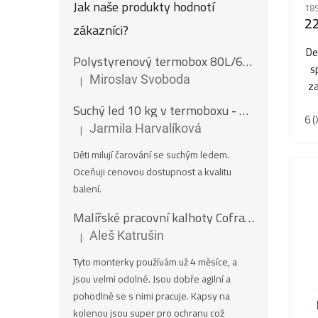
Jak naše produkty hodnotí
189
2
zákazníci?
De
Polystyrenový termobox 80L/62Kg
s
|
Miroslav Svoboda
za
Hodnocení produktu je 5 z 5 hvězdiček.
Suchý led 10 kg v termoboxu
- Nugety 16 mm
6 (
|
Jarmila Harvalíková
Hodnocení produktu je 5 z 5 hvězdiček.
Děti milují čarování se suchým ledem.
Oceňuji cenovou dostupnost a kvalitu
balení.
Malířské pracovní kalhoty Cofra SALISBOURG
|
Aleš Katrušin
Hodnocení produktu je 5 z 5 hvězdiček.
Tyto monterky používám už 4 měsíce, a
jsou velmi odolné. Jsou dobře agilní a
pohodlně se s nimi pracuje. Kapsy na
kolenou jsou super pro ochranu což