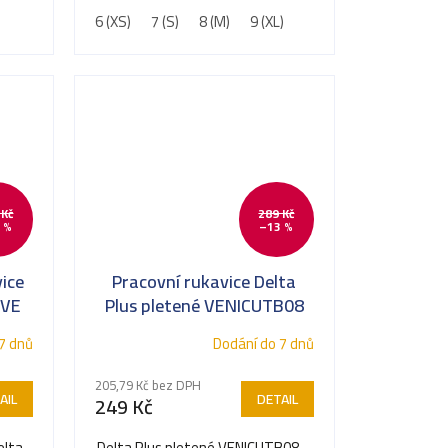
6 (XS)
7 (S)
8 (M)
9 (XL)
 Kč
289 Kč
 %
–13 %
ice
Pracovní rukavice Delta
1VE
Plus pletené VENICUTB08
ti
7 dnů
Dodání do 7 dnů
205,79 Kč bez DPH
AIL
DETAIL
249 Kč
elta
Delta Plus pletené VENICUTB08 –