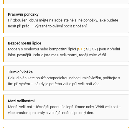
Pracovní ponožky
Při zkoušení obuvi mějte na sobě stejně silné ponožky, jaké budete
nosit při práci – výrazně to ovlivní pocit z nošení.
Bezpečnostní špice
Modely s ocelovou nebo kompozitní špicí (
S1P
, S3, S7) jsou v přední
části pevnější. Pokud jste mezi velikostmi, raději volte větší.
Tlumicí vložka
Pokud plánujete použít ortopedickou nebo tlumicí vložku, počítejte s
tím při výběru – někdy je potřeba vzít o půl velikosti více.
Mezi velikostmi
Menší velikost = těsnější padnutí a lepší fixace nohy. Větší velikost =
více prostoru pro prsty a volnější nošení po celý den.