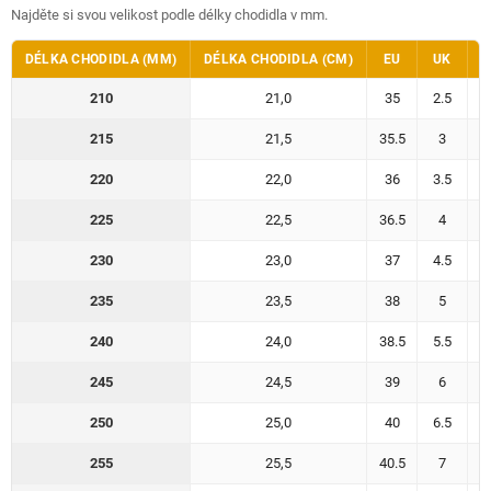
Najděte si svou velikost podle délky chodidla v mm.
DÉLKA CHODIDLA (MM)
DÉLKA CHODIDLA (CM)
EU
UK
U
210
21,0
35
2.5
215
21,5
35.5
3
220
22,0
36
3.5
225
22,5
36.5
4
230
23,0
37
4.5
235
23,5
38
5
240
24,0
38.5
5.5
245
24,5
39
6
250
25,0
40
6.5
255
25,5
40.5
7