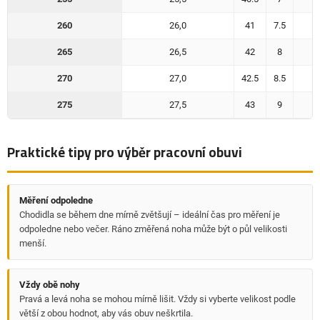
260
26,0
41
7.5
265
26,5
42
8
270
27,0
42.5
8.5
275
27,5
43
9
Praktické tipy pro výběr pracovní obuvi
Měření odpoledne
Chodidla se během dne mírně zvětšují – ideální čas pro měření je
odpoledne nebo večer. Ráno změřená noha může být o půl velikosti
menší.
Vždy obě nohy
Pravá a levá noha se mohou mírně lišit. Vždy si vyberte velikost podle
větší z obou hodnot, aby vás obuv neškrtila.