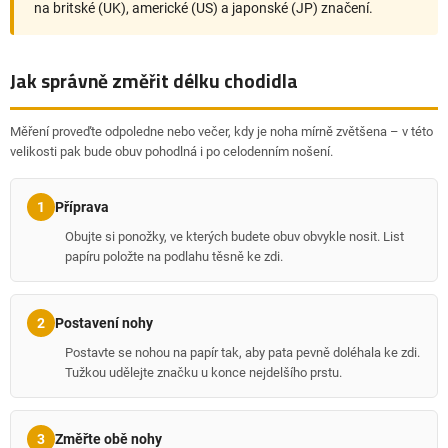
na britské (UK), americké (US) a japonské (JP) značení.
Jak správně změřit délku chodidla
Měření proveďte odpoledne nebo večer, kdy je noha mírně zvětšena – v této
velikosti pak bude obuv pohodlná i po celodenním nošení.
Příprava
1
Obujte si ponožky, ve kterých budete obuv obvykle nosit. List
papíru položte na podlahu těsně ke zdi.
Postavení nohy
2
Postavte se nohou na papír tak, aby pata pevně doléhala ke zdi.
Tužkou udělejte značku u konce nejdelšího prstu.
Změřte obě nohy
3