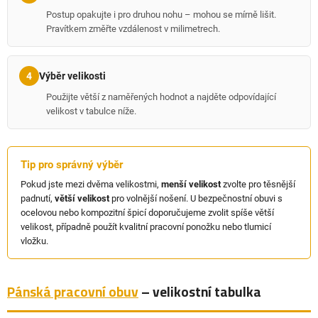
Postup opakujte i pro druhou nohu – mohou se mírně lišit.
Pravítkem změřte vzdálenost v milimetrech.
Výběr velikosti
4
Použijte větší z naměřených hodnot a najděte odpovídající
velikost v tabulce níže.
Tip pro správný výběr
Pokud jste mezi dvěma velikostmi,
menší velikost
zvolte pro těsnější
padnutí,
větší velikost
pro volnější nošení. U bezpečnostní obuvi s
ocelovou nebo kompozitní špicí doporučujeme zvolit spíše větší
velikost, případně použít kvalitní pracovní ponožku nebo tlumicí
vložku.
Pánská pracovní obuv
– velikostní tabulka