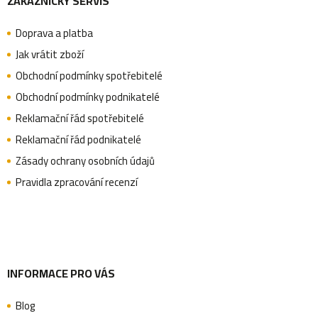
ZÁKAZNICKÝ SERVIS
á
Doprava a platba
p
Jak vrátit zboží
Obchodní podmínky spotřebitelé
a
Obchodní podmínky podnikatelé
Reklamační řád spotřebitelé
Reklamační řád podnikatelé
t
Zásady ochrany osobních údajů
Pravidla zpracování recenzí
í
INFORMACE PRO VÁS
Blog