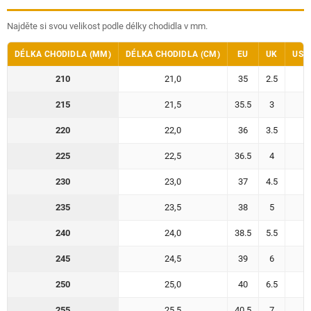
Najděte si svou velikost podle délky chodidla v mm.
DÉLKA CHODIDLA (MM)
DÉLKA CHODIDLA (CM)
EU
UK
US 
210
21,0
35
2.5
215
21,5
35.5
3
220
22,0
36
3.5
225
22,5
36.5
4
230
23,0
37
4.5
235
23,5
38
5
240
24,0
38.5
5.5
245
24,5
39
6
250
25,0
40
6.5
255
25,5
40.5
7