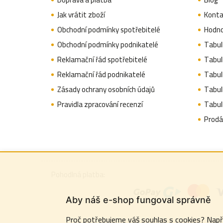
a
Jak vrátit zboží
Konta
t
Obchodní podmínky spotřebitelé
Hodno
í
Obchodní podmínky podnikatelé
Tabulk
Reklamační řád spotřebitelé
Tabulk
Reklamační řád podnikatelé
Tabulk
Zásady ochrany osobních údajů
Tabul
Pravidla zpracování recenzí
Tabul
Prodá
Pohodlná platba:
Aby náš e-shop fungoval správně
Proč potřebujeme váš souhlas s cookies? Napřík