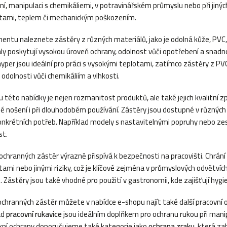
ní, manipulaci s chemikáliemi, v potravinářském průmyslu nebo při jinýc
tami, teplem či mechanickým poškozením.
mentu naleznete zástěry z různých materiálů, jako je odolná kůže, PVC, n
ly poskytují vysokou úroveň ochrany, odolnost vůči opotřebení a snadn
yper jsou ideální pro práci s vysokými teplotami, zatímco zástěry z PVC
 odolnosti vůči chemikáliím a vlhkosti.
 této nabídky je nejen rozmanitost produktů, ale také jejich kvalitní z
é nošení i při dlouhodobém používání. Zástěry jsou dostupné v různých
onkrétních potřeb. Například modely s nastavitelnými popruhy nebo ze
st.
 ochranných zástěr výrazně přispívá k bezpečnosti na pracovišti. Chrán
tami nebo jinými riziky, což je klíčové zejména v průmyslových odvětvíc
 Zástěry jsou také vhodné pro použití v gastronomii, kde zajišťují hygie
chranných zástěr můžete v nabídce e-shopu najít také další pracovní 
ad
pracovní rukavice
jsou ideálním doplňkem pro ochranu rukou při manipu
ní ochrany doporučujeme také kategorie jako
ochrana zraku
, která za