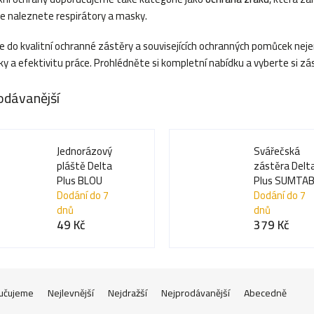
de naleznete respirátory a masky.
ce do kvalitní ochranné zástěry a souvisejících ochranných pomůcek nej
y a efektivitu práce. Prohlédněte si kompletní nabídku a vyberte si zás
odávanější
Jednorázový
Svářečská
pláště Delta
zástěra Delt
Plus BLOU
Plus SUMTA
Dodání do 7
Dodání do 7
dnů
dnů
49 Kč
379 Kč
učujeme
Nejlevnější
Nejdražší
Nejprodávanější
Abecedně