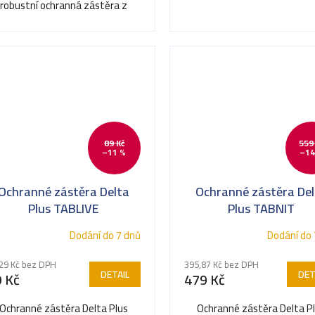
robustní ochranná zástěra z
odolné kůže nebo tkaniny...
89 Kč
559
–11 %
–14
Ochranné zástěra Delta
Ochranné zástěra Del
Plus TABLIVE
Plus TABNIT
Dodání do 7 dnů
Dodání do 
29 Kč bez DPH
395,87 Kč bez DPH
DETAIL
DET
 Kč
479 Kč
Ochranné zástěra Delta Plus
Ochranné zástěra Delta P