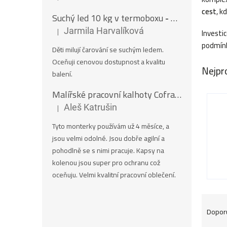
cest
, k
Suchý led 10 kg v termoboxu
- Nugety 16 mm
|
Jarmila Harvalíková
Investi
Hodnocení produktu je 5 z 5 hvězdiček.
podmínk
Děti milují čarování se suchým ledem.
Oceňuji cenovou dostupnost a kvalitu
Nejpr
balení.
Malířské pracovní kalhoty Cofra SALISBOURG
|
Aleš Katrušin
Hodnocení produktu je 5 z 5 hvězdiček.
Tyto monterky používám už 4 měsíce, a
jsou velmi odolné. Jsou dobře agilní a
pohodlně se s nimi pracuje. Kapsy na
kolenou jsou super pro ochranu což
oceňuju. Velmi kvalitní pracovní oblečení.
Ř
Dopor
a