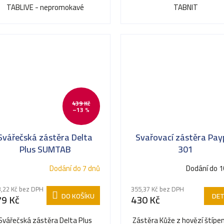
TABLIVE - nepromokavé
TABNIT
439 Kč
–13 %
Svářečská zástěra Delta
Svařovací zástěra Pay
Plus SUMTAB
301
Dodání do 7 dnů
Dodání do 1
,22 Kč bez DPH
355,37 Kč bez DPH
DO KOŠÍKU
DET
79 Kč
430 Kč
Svářečská zástěra Delta Plus
Zástěra Kůže z hovězí štípe