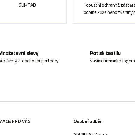
SUMTAB
robustní ochranná zástěr
odolné kůže nebo tkaniny 
maximální ochranu při...
O
v
Množstevní slevy
Potisk textilu
l
pro firmy a obchodní partnery
vaším firemním logem
á
d
a
c
í
p
MACE PRO VÁS
Osobní odběr
r
ADENELA CZ, s. r. o.