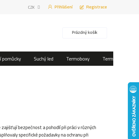
Přihlášení
Registrace
CZK
Nákupní košík
Prázdný košík
í pomůcky
Suchý led
Termoboxy
Termotašky
jišťují bezpečnost a pohodlí při práci v různých
 splňovaly specifické požadavky na ochranu při