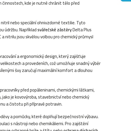
h činnostech, kde je nutné chránit tělo před
itril nebo speciální ohnivzdorné textilie. Tyto
ou údržbu. Například
svářečské zástěry
Delta Plus
 a nitrilu jsou skvělou volbou pro chemický průmysl
pracování a ergonomický design, který zajišťuje
 velikostech a provedeních, což umožňuje snadný výběr
sílenými švy zaručují maximální komfort a dlouhou
í pracovníky před popáleninami, chemickými látkami,
h, jako je kovovýroba, stavebnictví nebo chemický
nu a čistotu při přípravě potravin.
oděvy a pomůcky, které doplňují bezpečnostní výbavu.
laci s nástroji nebo chemikáliemi. Pro zajištění
hrnuje ochranné brýle a štíty, nebo
ochrana dýchacích