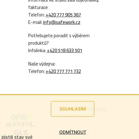
fakturace
Telefon:
+420 777 905 367
E-mail:
info@safework.cz
Potřebujete poradit s výběrem
produktů?
Infolinka:
+420 518 633 501
Naše výdejna:
Telefon:
+420 777 771 732
Možnosti dopravy:
SOUHLASÍM
ODMÍTNOUT
jistili stav své