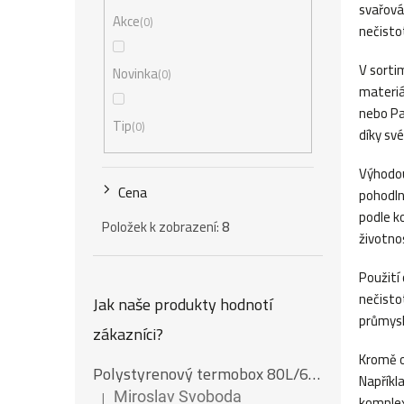
r
svařová
Akce
0
nečisto
a
V sorti
n
Novinka
0
materiá
n
nebo Pa
Tip
0
díky své
í
p
Výhodou
Cena
pohodln
a
podle k
Položek k zobrazení:
8
n
životno
e
Použití
nečisto
Jak naše produkty hodnotí
l
průmysl.
zákazníci?
Kromě o
Polystyrenový termobox 80L/62Kg
Napříkl
|
Miroslav Svoboda
komplex
Hodnocení produktu je 5 z 5 hvězdiček.