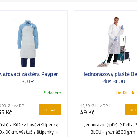
vařovací zástěra Payper
Jednorázový pláště De
301R
Plus BLOU
Skladem
Dodání do 
,03 Kč bez DPH
40,50 Kč bez DPH
DETAIL
DET
55 Kč
49 Kč
ástěra Kůže z hovězí štípenky,
Jednorázový pláště Delta P
0 x 90 cm, výztuž z štípenky. –
BLOU - gramáž 30 g/m²