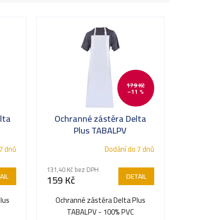
179 Kč
–11 %
lta
Ochranné zástěra Delta
Plus TABALPV
7 dnů
Dodání do 7 dnů
131,40 Kč bez DPH
AIL
DETAIL
159 Kč
lus
Ochranné zástěra Delta Plus
TABALPV - 100% PVC