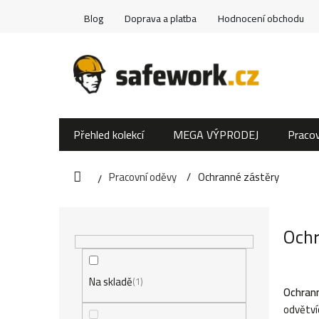
Přejít
Blog
Doprava a platba
Hodnocení obchodu
na
obsah
Přehled kolekcí
MEGA VÝPRODEJ
Pracov
Pracovní oděvy
Ochranné zástěry
Domů
P
Ochr
o
s
Na skladě
1
Ochran
t
odvětví