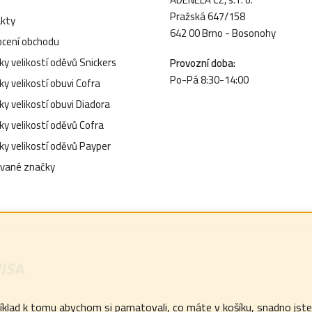
v
Pražská 647/158
kty
k
642 00 Brno - Bosonohy
cení obchodu
y
y velikostí oděvů Snickers
Provozní doba:
v
Po-Pá 8:30-14:00
y velikostí obuvi Cofra
ý
y velikostí obuvi Diadora
p
ky velikostí oděvů Cofra
i
ky velikostí oděvů Payper
s
vané značky
u
lad k tomu abychom si pamatovali, co máte v košíku, snadno jste z