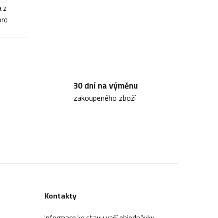
a z
pro
30 dní na výměnu
zakoupeného zboží
Kontakty
Informace ke stavu vaší objednávky,