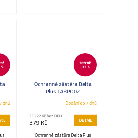
 Kč
439 Kč
 %
–13 %
ta
Ochranné zástěra Delta
Plus TABPO02
7 dnů
Dodání do 7 dnů
313,22 Kč bez DPH
AIL
DETAIL
379 Kč
lus
Ochranné zástěra Delta Plus