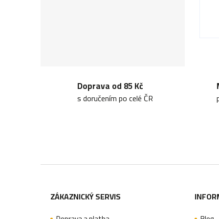
Doprava od 85 Kč
s doručením po celé ČR
Z
á
ZÁKAZNICKÝ SERVIS
INFOR
p
Doprava a platba
Blog