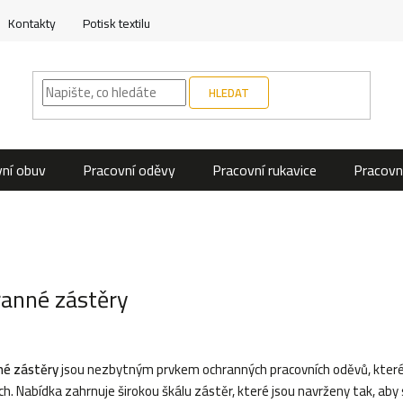
Kontakty
Potisk textilu
HLEDAT
ní obuv
Pracovní oděvy
Pracovní rukavice
Pracovn
anné zástěry
né zástěry
jsou nezbytným prvkem ochranných pracovních oděvů, které za
ch. Nabídka zahrnuje širokou škálu zástěr, které jsou navrženy tak, aby