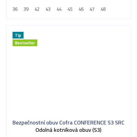
5
36
39
42
43
44
45
46
47
48
hvězdiček.
Tip
Bestseller
Bezpečnostní obuv Cofra CONFERENCE S3 SRC
Odolná kotníková obuv (S3)