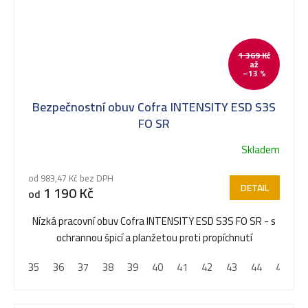
1 369 Kč
až
–13 %
Bezpečnostní obuv Cofra INTENSITY ESD S3S
FO SR
Skladem
od 983,47 Kč bez DPH
DETAIL
1 190 Kč
od
Nízká pracovní obuv Cofra INTENSITY ESD S3S FO SR - s
ochrannou špicí a planžetou proti propíchnutí
35
36
37
38
39
40
41
42
43
44
45
4