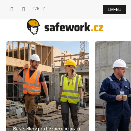
Přejít
CZK
na
obsah
Bestsellery pro bezpečnou práci