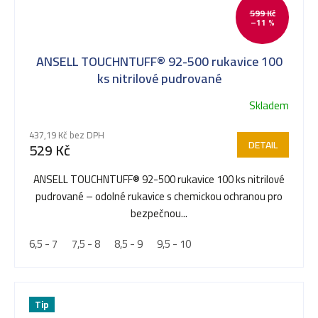
599 Kč
–11 %
ANSELL TOUCHNTUFF® 92-500 rukavice 100
ks nitrilové pudrované
Skladem
Průměrné
hodnocení
437,19 Kč bez DPH
produktu
DETAIL
529 Kč
je
5,0
ANSELL TOUCHNTUFF® 92-500 rukavice 100 ks nitrilové
z
pudrované – odolné rukavice s chemickou ochranou pro
5
bezpečnou...
hvězdiček.
6,5 - 7
7,5 - 8
8,5 - 9
9,5 - 10
Tip