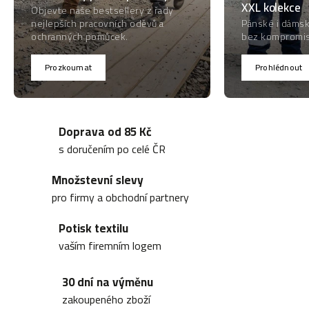
XXL kolekce
Objevte naše bestsellery z řady
nejlepších pracovních oděvů a
Pánské i dámsk
ochranných pomůcek.
bez kompromis
Prozkoumat
Prohlédnout
Doprava od 85 Kč
s doručením po celé ČR
Množstevní slevy
pro firmy a obchodní partnery
Potisk textilu
vaším firemním logem
30 dní na výměnu
zakoupeného zboží