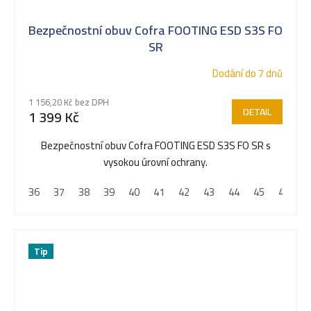
Bezpečnostní obuv Cofra FOOTING ESD S3S FO
SR
Dodání do 7 dnů
1 156,20 Kč bez DPH
DETAIL
1 399 Kč
Bezpečnostní obuv Cofra FOOTING ESD S3S FO SR s
vysokou úrovní ochrany.
36
37
38
39
40
41
42
43
44
45
46
4
Tip