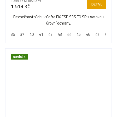
1 255,37 Kč bez DPH
DETAIL
1 519 Kč
Bezpečnostní obuv Cofra FIX ESD S3S FO SR s vysokou
úrovní ochrany.
36
37
40
41
42
43
44
45
46
47
48
Novinka