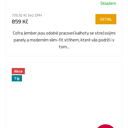
Skladem
Průměrné
hodnocení
709,92 Kč bez DPH
produktu
DETAIL
859 Kč
je
5,0
Cofra Jember jsou odolné pracovní kalhoty se strečovými
z
panely a moderním slim-fit střihem, které vás podrží i v
5
tom...
hvězdiček.
Akce
Tip