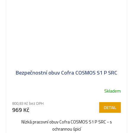
Bezpečnostní obuv Cofra COSMOS S1 P SRC
Skladem
Průměrné
hodnocení
800,83 Kč bez DPH
produktu
DETAIL
969 Kč
je
5,0
Nízká pracovní obuv Cofra COSMOS S1 P SRC - s
z
ochrannou špicí