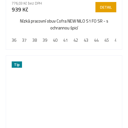
776,03 Kč bez DPH
produktu
DETAIL
939 Kč
je
5,0
Nízká pracovní obuv Cofra NEW NILO S1 FO SR - s
z
ochrannou špicí
5
36
37
38
39
40
41
42
43
44
45
46
4
hvězdiček.
Tip