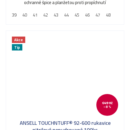
ochranné špice a planžetou proti propíchnutí
39
40
41
42
43
44
45
46
47
48
Akce
Tip
649 Kč
–8 %
ANSELL TOUCHNTUFF® 92-600 rukavice
nitrilové nepudrované 100ks