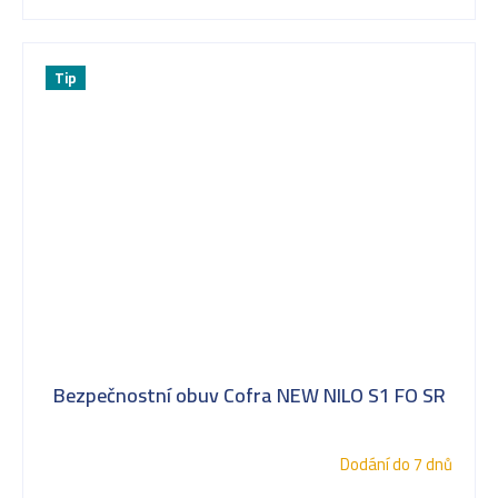
Tip
Bezpečnostní obuv Cofra NEW NILO S1 FO SR
Dodání do 7 dnů
Průměrné
hodnocení