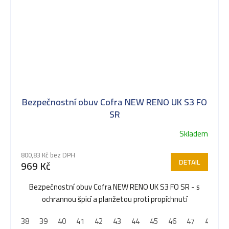
Bezpečnostní obuv Cofra NEW RENO UK S3 FO
SR
Skladem
Průměrné
hodnocení
800,83 Kč bez DPH
produktu
DETAIL
969 Kč
je
5,0
Bezpečnostní obuv Cofra NEW RENO UK S3 FO SR - s
z
ochrannou špicí a planžetou proti propíchnutí
5
38
39
40
41
42
43
44
45
46
47
48
hvězdiček.