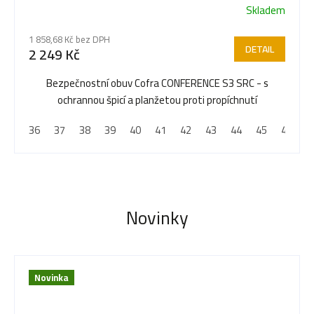
Skladem
Průměrné
hodnocení
1 858,68 Kč bez DPH
produktu
DETAIL
2 249 Kč
je
5,0
Bezpečnostní obuv Cofra CONFERENCE S3 SRC - s
z
ochrannou špicí a planžetou proti propíchnutí
5
36
37
38
39
40
41
42
43
44
45
46
4
hvězdiček.
Novinky
Novinka