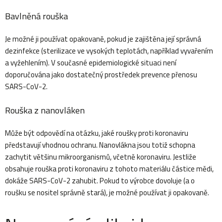
s
Bavlněná rouška
u
Je možné ji používat opakovaně, pokud je zajištěna její správná
dezinfekce (sterilizace ve vysokých teplotách, například vyvařením
a vyžehlením). V současné epidemiologické situaci není
doporučována jako dostatečný prostředek prevence přenosu
SARS-CoV-2.
Rouška z nanovláken
Může být odpovědí na otázku, jaké roušky proti koronaviru
představují vhodnou ochranu. Nanovlákna jsou totiž schopna
zachytit většinu mikroorganismů, včetně koronaviru. Jestliže
obsahuje rouška proti koronaviru z tohoto materiálu částice mědi,
dokáže SARS-CoV-2 zahubit. Pokud to výrobce dovoluje (a o
roušku se nositel správně stará), je možné používat ji opakovaně.