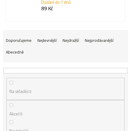
Dodání do 7 dnů
89 Kč
Ř
Doporučujeme
Nejlevnější
Nejdražší
Nejprodávanější
Abecedně
a
z
Na skladě
e
0
n
Akce
0
Novinka
0