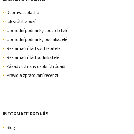
á
Doprava a platba
p
Jak vrátit zboží
Obchodní podmínky spotřebitelé
a
Obchodní podmínky podnikatelé
Reklamační řád spotřebitelé
Reklamační řád podnikatelé
t
Zásady ochrany osobních údajů
Pravidla zpracování recenzí
í
INFORMACE PRO VÁS
Blog