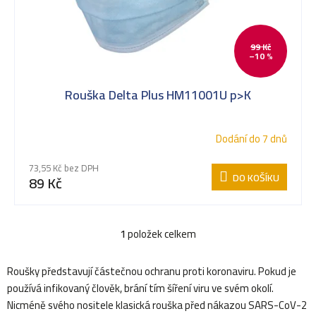
t
i
99 Kč
ů
–10 %
s
Rouška Delta Plus HM11001U p>K
p
Dodání do 7 dnů
r
73,55 Kč bez DPH
DO KOŠÍKU
89 Kč
o
1
položek celkem
O
d
v
Roušky představují částečnou ochranu proti koronaviru. Pokud je
používá infikovaný člověk, brání tím šíření viru ve svém okolí.
l
u
Nicméně svého nositele klasická rouška před nákazou SARS-CoV-2
á