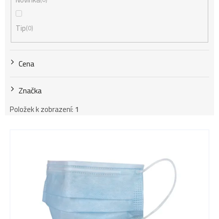
í
Tip
0
p
Cena
r
Značka
o
Položek k zobrazení:
1
d
V
u
ý
k
p