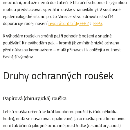
neochrání, protože nemá dostatečné filtrační schopnosti (výjimkou
d
k
mohou představovat speciální roušky s nanovlákny). V současné
epidemiologické situaci proto Ministerstvo zdravotnictví ČR
a
doporučuje raději nošení
respirátorů třídy FFP2
či
FFP3
.
c
t
K výhodám roušek nicméně patří pohodlné nošení a snadné
í
používání. K nevýhodám pak – kromě již zmíněné nízké ochrany
p
ů
před nákazou koronavirem – malá přilnavost k obličeji a nutnost
r
častější výměny.
v
Druhy ochranných roušek
k
y
v
Papírová (chirurgická) rouška
ý
Lehká rouška určená ke krátkodobému použití (v řádu několika
p
hodin), nedá se nasazovat opakovaně. Jako rouška proti koronaviru
i
není tak účinná jako jiné ochranné prostředky (respirátory apod.).