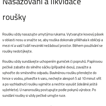
Nasazování a likvidace
roušky
Roušku vždy nasazujte umytýma rukama. Vytvarujte kovový pásek
v oblasti nosu a snažte se, aby rouška dokonale přiléhala k obličeji a
mezi ní a vaší tváří nevznikl nežádoucí prostor. Během používání se
roušky nedotýkejte.
Roušku vždy sundávejte uchopením gumiček či popruhů. Papírovou
pečlivě zabalte do silného sáčku (případně dvou), zavažte a
vyhoďte do směsného odpadu. Bavlněnou roušku přendejte do
hrnce s vodou, přiveďte k varu, nechejte alespoň 5 až 10 minut vřít
a po vychladnutí roušku vyjměte a nechte vysušit (ideálně ještě
vyžehlete). U nanoroušky postupujte podle pokynů výrobce. Po
sundání roušky si vždy pečlivě umyjte ruce.