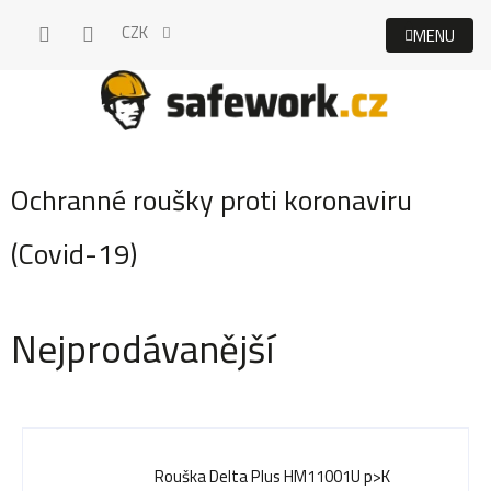
Přejít
CZK
na
obsah
Ochranné roušky proti koronaviru
(Covid-19)
Nejprodávanější
Rouška Delta Plus HM11001U p>K