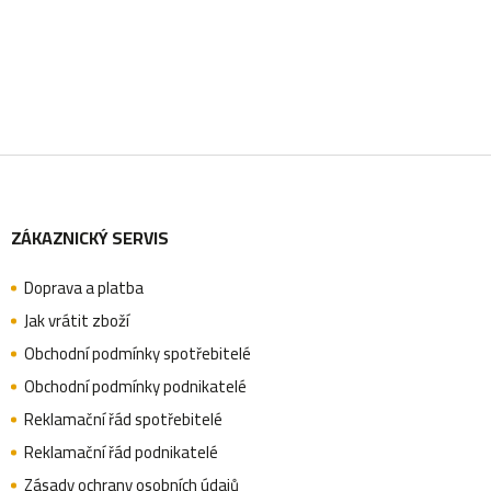
Z
ZÁKAZNICKÝ SERVIS
á
Doprava a platba
p
Jak vrátit zboží
Obchodní podmínky spotřebitelé
a
Obchodní podmínky podnikatelé
Reklamační řád spotřebitelé
Reklamační řád podnikatelé
t
Zásady ochrany osobních údajů