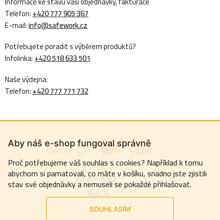
Informace ke stavu vaší objednávky, fakturace
Telefon:
+420 777 905 367
E-mail:
info@safework.cz
Potřebujete poradit s výběrem produktů?
Infolinka:
+420 518 633 501
Naše výdejna:
Telefon:
+420 777 771 732
Aby náš e-shop fungoval správně
Proč potřebujeme váš souhlas s cookies? Například k tomu
abychom si pamatovali, co máte v košíku, snadno jste zjistili
stav své objednávky a nemuseli se pokaždé přihlašovat.
SOUHLASÍM