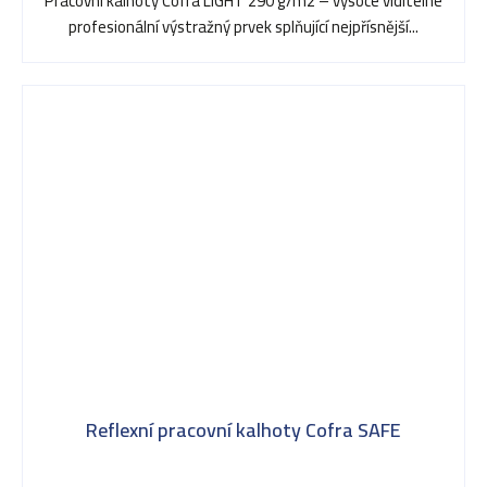
Pracovní kalhoty Cofra LIGHT 290 g/m2 – vysoce viditelné
profesionální výstražný prvek splňující nejpřísnější...
Reflexní pracovní kalhoty Cofra SAFE