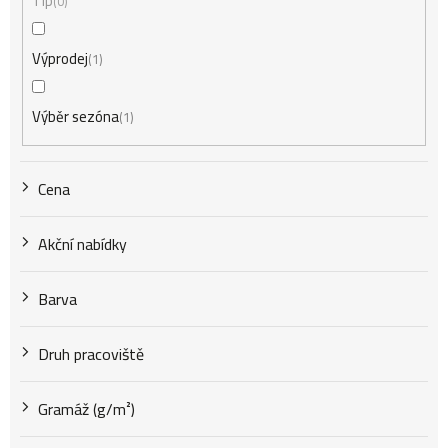
Tip
0
p
Výprodej
1
r
Výběr sezóna
1
o
Cena
d
Akční nabídky
u
Barva
k
Druh pracoviště
t
Gramáž (g/m²)