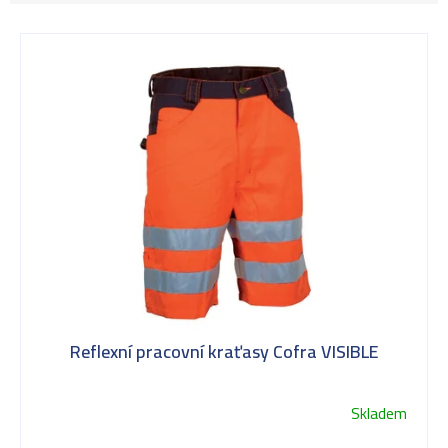
V
ý
p
i
s
Reflexní pracovní kraťasy Cofra VISIBLE
p
Skladem