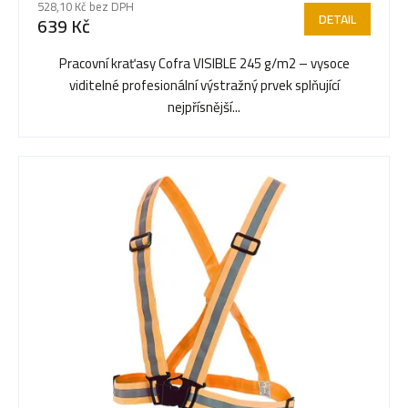
r
528,10 Kč bez DPH
DETAIL
639 Kč
o
Pracovní kraťasy Cofra VISIBLE 245 g/m2 – vysoce
viditelné profesionální výstražný prvek splňující
d
nejpřísnější...
u
k
t
ů