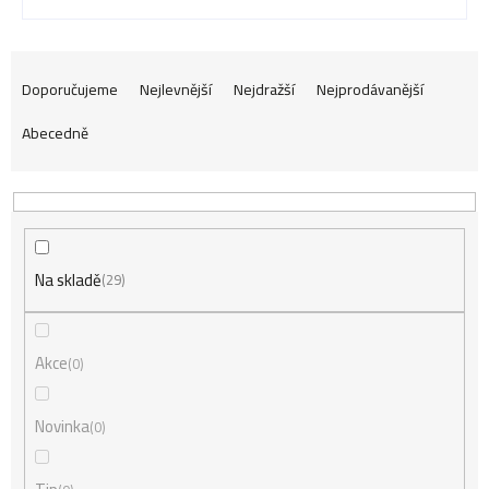
Ř
Doporučujeme
Nejlevnější
Nejdražší
Nejprodávanější
Abecedně
a
z
Na skladě
e
29
n
Akce
0
í
Novinka
0