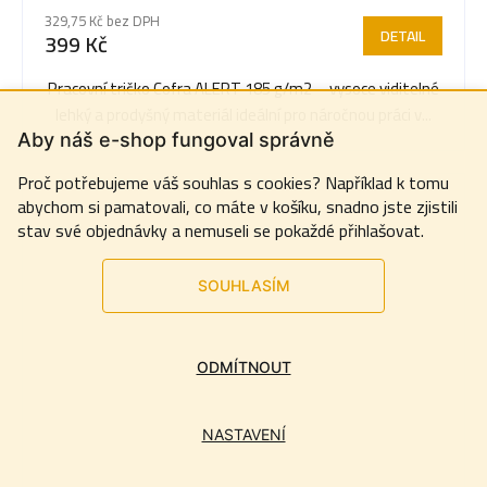
329,75 Kč bez DPH
DETAIL
399 Kč
Pracovní tričko Cofra ALERT 185 g/m2 – vysoce viditelné
lehký a prodyšný materiál ideální pro náročnou práci v...
Aby náš e-shop fungoval správně
Proč potřebujeme váš souhlas s cookies? Například k tomu
abychom si pamatovali, co máte v košíku, snadno jste zjistili
stav své objednávky a nemuseli se pokaždé přihlašovat.
SOUHLASÍM
ODMÍTNOUT
NASTAVENÍ