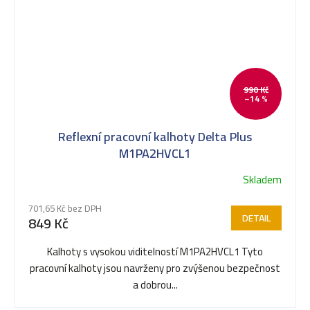
990 Kč
–14 %
Reflexní pracovní kalhoty Delta Plus
M1PA2HVCL1
Skladem
Průměrné
hodnocení
701,65 Kč bez DPH
produktu
DETAIL
849 Kč
je
5,0
Kalhoty s vysokou viditelností M1PA2HVCL1 Tyto
z
pracovní kalhoty jsou navrženy pro zvýšenou bezpečnost
5
a dobrou...
hvězdiček.