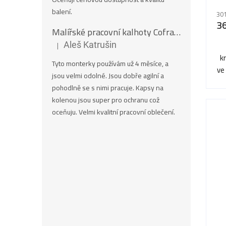
ho
balení.
301
pr
3
Malířské pracovní kalhoty Cofra SALISBOURG
je
3,5
|
Aleš Katrušin
Hodnocení produktu je 5 z 5 hvězdiček.
z
k
Tyto monterky používám už 4 měsíce, a
5
ve
jsou velmi odolné. Jsou dobře agilní a
hv
pohodlně se s nimi pracuje. Kapsy na
kolenou jsou super pro ochranu což
oceňuju. Velmi kvalitní pracovní oblečení.