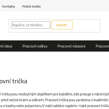
Kontakty
Potisk textilu
HLEDAT
ní obuv
Pracovní oděvy
Pracovní rukavice
Pracovn
ovní trička
í trička jsou nezbytným doplňkem pro každého, kdo pracuje v náročných
 před nečistotami a oděrem. Pracovní trička jsou vyrobena z kvalitních m
a z bavlny nebo polyesteru.V naší nabídce najdete i také pracovní tričk