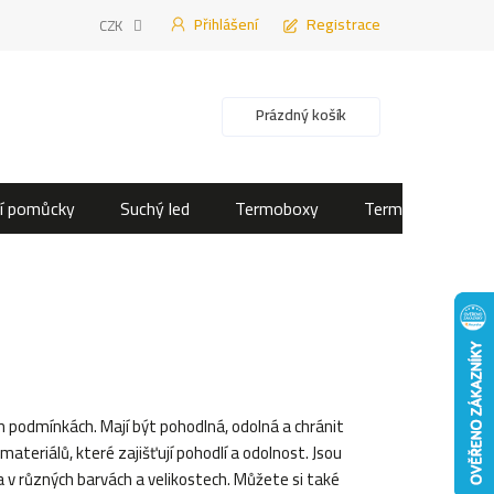
Přihlášení
Registrace
CZK
Nákupní košík
Prázdný košík
í pomůcky
Suchý led
Termoboxy
Termotašky
 podmínkách. Mají být pohodlná, odolná a chránit
ateriálů, které zajišťují pohodlí a odolnost. Jsou
a v různých barvách a velikostech. Můžete si také