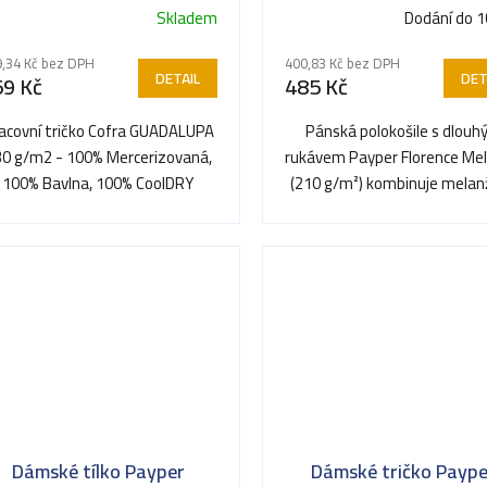
Skladem
Dodání do 1
,34 Kč bez DPH
400,83 Kč bez DPH
DETAIL
DET
59 Kč
485 Kč
acovní tričko Cofra GUADALUPA
Pánská polokošile s dlou
0 g/m2 - 100% Mercerizovaná,
rukávem Payper Florence Me
100% Bavlna, 100% CoolDRY
(210 g/m²) kombinuje mela
provedení s propracovanými
Dámské tílko Payper
Dámské tričko Paype