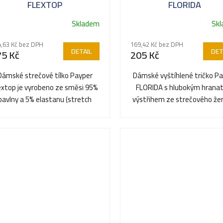
FLEXTOP
FLORIDA
Skladem
Sk
,63 Kč bez DPH
169,42 Kč bez DPH
DETAIL
DET
75 Kč
205 Kč
Dámské strečové tílko Payper
Dámské vyštíhlené tričko P
extop je vyrobeno ze směsi 95%
FLORIDA s hlubokým hrana
bavlny a 5% elastanu (stretch
výstřihem ze strečového že
žerzej) o gramáži 180...
(95% bavlna + 5% elastan,.