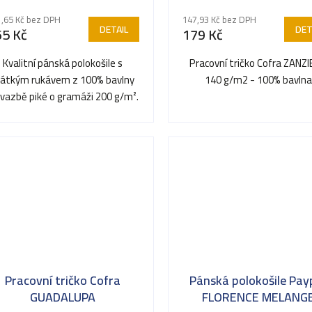
dnocení
,65 Kč bez DPH
147,93 Kč bez DPH
oduktu
DETAIL
DET
65 Kč
179 Kč
Kvalitní pánská polokošile s
Pracovní tričko Cofra ZANZ
rátkým rukávem z 100% bavlny
140 g/m2 - 100% bavln
 vazbě piké o gramáži 200 g/m².
ězdiček.
Vyniká reprezentativním...
Pracovní tričko Cofra
Pánská polokošile Pay
GUADALUPA
FLORENCE MELANG