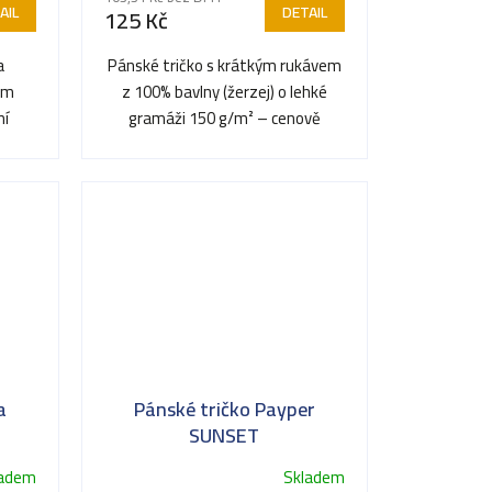
AIL
DETAIL
125 Kč
a
Pánské tričko s krátkým rukávem
hým
z 100% bavlny (žerzej) o lehké
ní
gramáži 150 g/m² – cenově
i v
dostupný základ ideální pro...
a
Pánské tričko Payper
SUNSET
ladem
Skladem