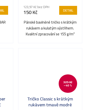
123,97 Kč bez DPH
AIL
DETAIL
150 Kč
IBAR
Pánské bavlněné tričko s krátkým
a
rukávem a kulatým výstřihem.
Kvalitní zpracování se 155 g/m²
doplňuje 1,5 cm pružný...
325 Kč
–40 %
per
Tričko Classic s krátkým
E
rukávem tmavě modré