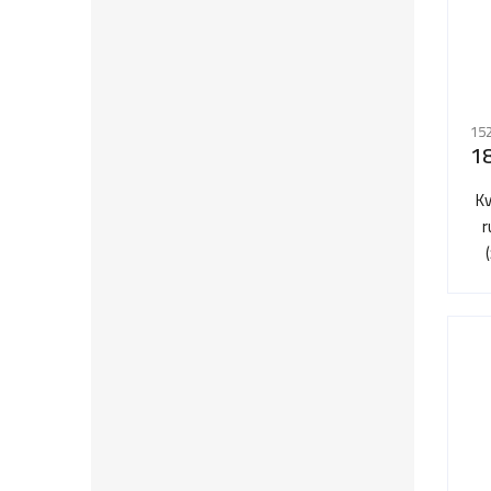
152
1
Kv
r