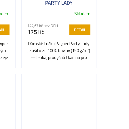
PARTY LADY
ladem
Skladem
144,63 Kč bez DPH
AIL
DETAIL
175 Kč
ayper
Dámské tričko Payper Party Lady
tým
je ušito ze 100% bavlny (150 g/m²)
rzeje
— lehká, prodyšná tkanina pro
..
celodenní nošení....