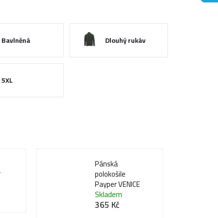
Bavlněná
Dlouhý rukáv
5XL
Pánská
o
polokošile
T
Payper VENICE
Skladem
365 Kč