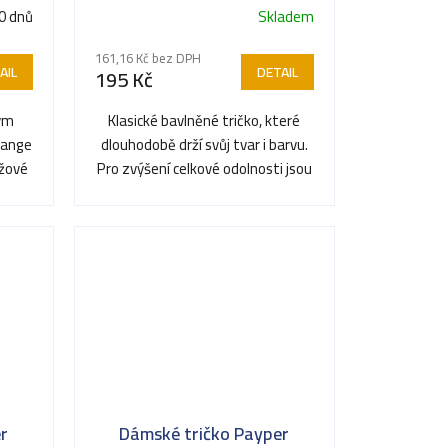
0 dnů
Skladem
161,16 Kč bez DPH
AIL
DETAIL
195 Kč
hým
Klasické bavlněné tričko, které
lange
dlouhodobě drží svůj tvar i barvu.
nžové
Pro zvýšení celkové odolnosti jsou
...
švy v ramenou a...
r
Dámské tričko Payper