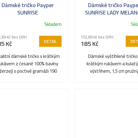
Dámské tričko Payper
Dámské tričko Paype
SUNRISE
SUNRISE LADY MELAN
Skladem
Sk
,89 Kč bez DPH
152,89 Kč bez DPH
DETAIL
DET
85 Kč
185 Kč
alitní dámské tričko s krátkým
Dámské vyštíhlené tričko
ukávem z česané 100% bavlny
krátkým rukávem a kulat
(žerzej) o poctivé gramáži 190
výstřihem, 1,5 cm pružn
g/m². Vyštihlený dámský...
žebrovaný lem ze směsi sp
u krku s...