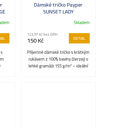
r
Dámské tričko Payper
GE
SUNSET LADY
ladem
Skladem
123,97 Kč bez DPH
AIL
DETAIL
150 Kč
 s
Příjemné dámské tričko s krátkým
ým
rukávem z 100% bavlny (žerzej) o
ý
lehké gramáži 155 g/m² – ideální
andex
pro teplé dny a...