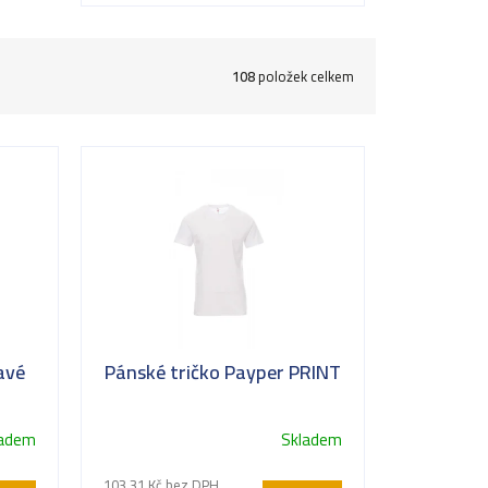
108
položek celkem
avé
Pánské tričko Payper PRINT
ladem
Skladem
103,31 Kč bez DPH