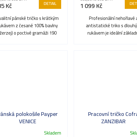
oduktu
DETAIL
DET
85 Kč
1 099 Kč
valitní pánské tričko s krátkým
Profesionální nehořlavé 
ukávem z česané 100% bavlny
antistatické triko s dlou
(žerzej) o poctivé gramáži 190
rukávem je ideální základ
ězdiček.
g/m². Vyniká vysokou...
vrstvou pro bezpečnou prác
ATEX...
ánská polokošile Payper
Pracovní tričko Cofr
VENICE
ZANZIBAR
Skladem
Sk
ůměrné