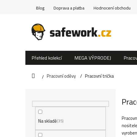
Přejít
Blog
Doprava a platba
Hodnocení obchodu
na
obsah
Přehled kolekcí
MEGA VÝPRODEJ
Pracov
Pracovní oděvy
Pracovní trička
Domů
P
Prac
o
s
Pracovn
Na skladě
35
nositele
t
vyroben