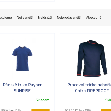
učujeme
Nejlevnější
Nejdražší
Nejprodávanější
Abecedně
Pánské triko Payper
Pracovní tričko nehořl
SUNRISE
Cofra FIREPROOF
Skladem
Sk
ůměrné
dnocení
,89 Kč bez DPH
908,26 Kč bez DPH