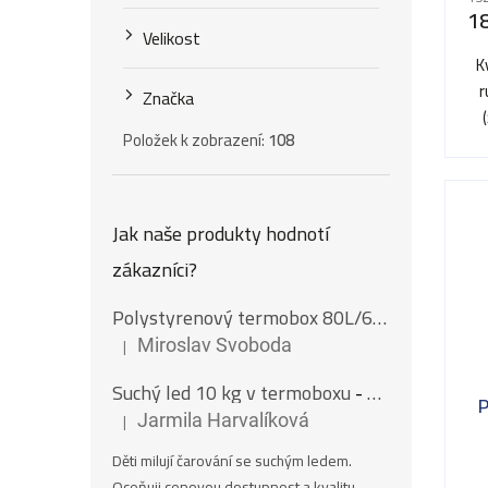
k
pr
1
u
je
Velikost
t
5,0
K
k
z
ů
r
Značka
t
5
Položek k zobrazení:
108
hv
ů
Jak naše produkty hodnotí
zákazníci?
Polystyrenový termobox 80L/62Kg
|
Miroslav Svoboda
Hodnocení produktu je 5 z 5 hvězdiček.
Suchý led 10 kg v termoboxu
- Nugety 16 mm
P
|
Jarmila Harvalíková
Hodnocení produktu je 5 z 5 hvězdiček.
Děti milují čarování se suchým ledem.
Pr
Oceňuji cenovou dostupnost a kvalitu