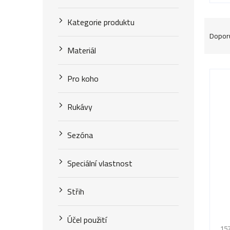
Kategorie produktu
Ř
Dopor
a
Materiál
z
V
Pro koho
e
ý
n
Rukávy
p
í
i
Sezóna
p
s
r
Speciální vlastnost
p
o
r
Střih
d
o
Pr
u
Účel použití
ho
d
152