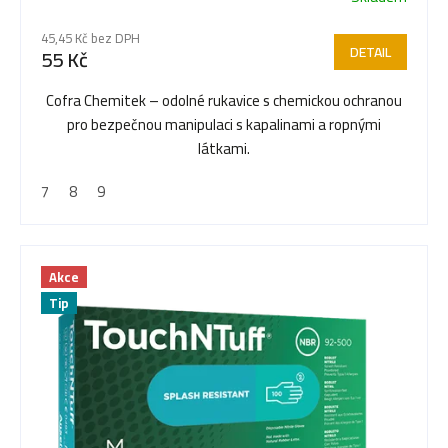
45,45 Kč bez DPH
DETAIL
55 Kč
Cofra Chemitek – odolné rukavice s chemickou ochranou
pro bezpečnou manipulaci s kapalinami a ropnými
látkami.
7
8
9
Akce
Tip