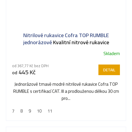
Nitrilové rukavice Cofra TOP RUMBLE
jednorázové
Kvalitní nitrové rukavice
Skladem
od 367,77 Kč bez DPH
DETAIL
445 Kč
od
Jednorázové tmavě modré nitrilové rukavice Cofra TOP
RUMBLE s certifikací CAT. III a prodlouženou délkou 30 cm
pro...
7
8
9
10
11