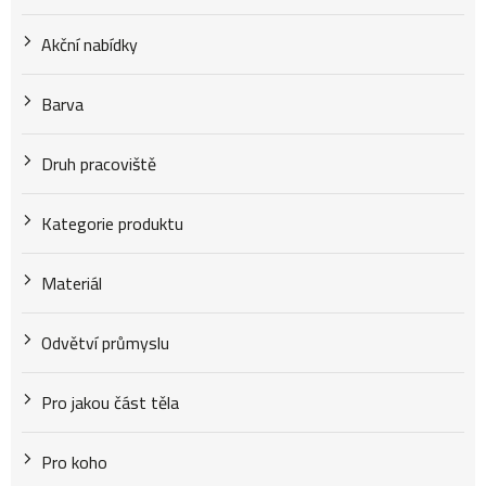
r
Akční nabídky
o
Barva
d
Druh pracoviště
u
Kategorie produktu
k
Materiál
Odvětví průmyslu
t
Pro jakou část těla
ů
Pro koho