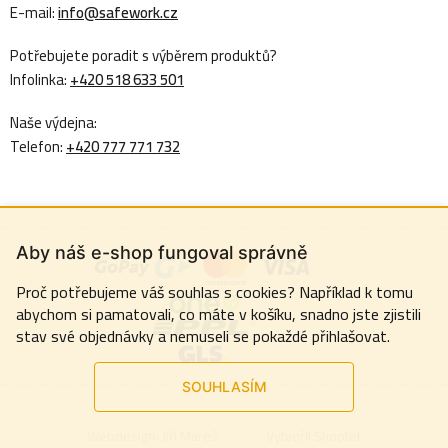
E-mail:
info@safework.cz
Potřebujete poradit s výběrem produktů?
Infolinka:
+420 518 633 501
Naše výdejna:
Telefon:
+420 777 771 732
Aby náš e-shop fungoval správně
Proč potřebujeme váš souhlas s cookies? Například k tomu
abychom si pamatovali, co máte v košíku, snadno jste zjistili
stav své objednávky a nemuseli se pokaždé přihlašovat.
SOUHLASÍM
Webdesign:
Jiří Mareš
Vytvořil Shoptet