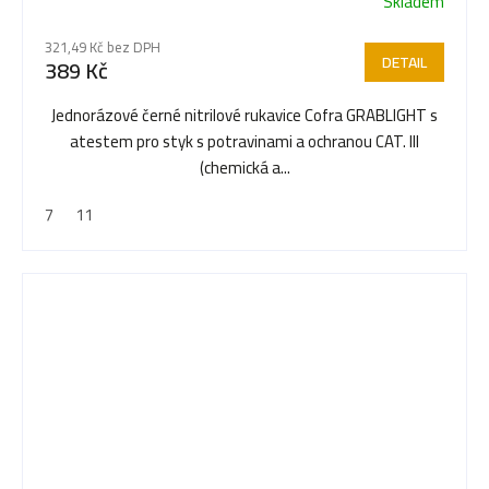
Skladem
321,49 Kč bez DPH
DETAIL
389 Kč
Jednorázové černé nitrilové rukavice Cofra GRABLIGHT s
atestem pro styk s potravinami a ochranou CAT. III
(chemická a...
7
11