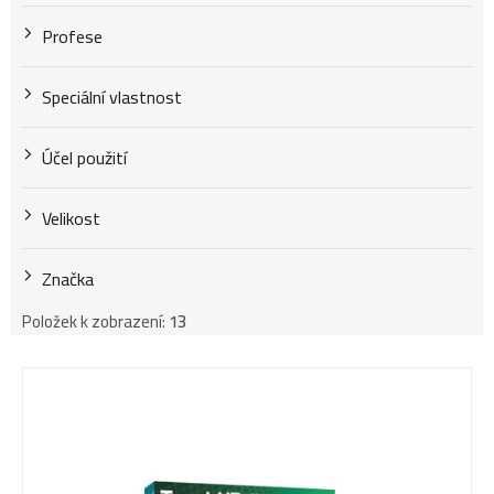
Profese
Speciální vlastnost
Účel použití
Velikost
Značka
Položek k zobrazení:
13
V
ý