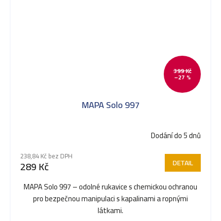
399 Kč
–27 %
MAPA Solo 997
Dodání do 5 dnů
Průměrné
hodnocení
238,84 Kč bez DPH
produktu
DETAIL
289 Kč
je
5,0
MAPA Solo 997 – odolné rukavice s chemickou ochranou
z
pro bezpečnou manipulaci s kapalinami a ropnými
5
látkami.
hvězdiček.