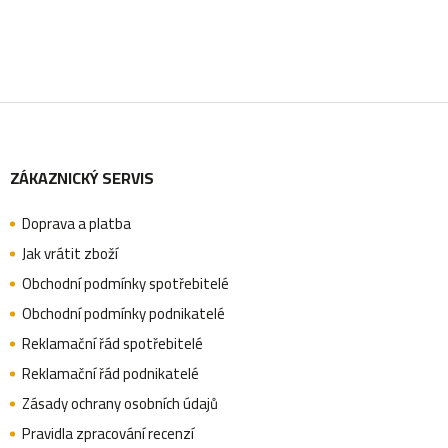
Z
ZÁKAZNICKÝ SERVIS
á
Doprava a platba
p
Jak vrátit zboží
Obchodní podmínky spotřebitelé
a
Obchodní podmínky podnikatelé
Reklamační řád spotřebitelé
Reklamační řád podnikatelé
t
Zásady ochrany osobních údajů
Pravidla zpracování recenzí