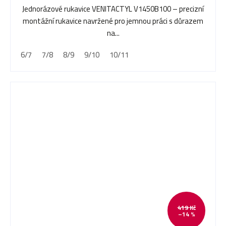
Jednorázové rukavice VENITACTYL V1450B100 – precizní
montážní rukavice navržené pro jemnou práci s důrazem
na...
6/7
7/8
8/9
9/10
10/11
419 Kč
–14 %