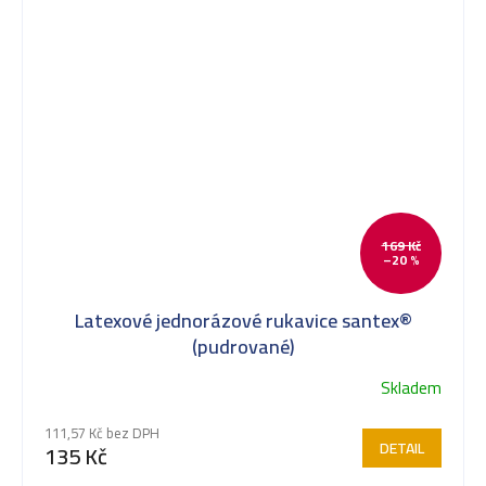
169 Kč
–20 %
Latexové jednorázové rukavice santex®
(pudrované)
Skladem
111,57 Kč bez DPH
DETAIL
135 Kč