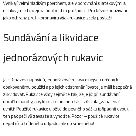
Vynikají velmi hladkým povrchem, ale v porovnání s latexovými a
nitrilovými ztrácejí na odolnosti a pružnosti. Pro běžné používání
jako ochrana proti koronaviru však rukavice zcela postačí.
Sundávání a likvidace
jednorázových rukavic
Jak již název napovídá, jednorázové rukavice nejsou určeny k
opakovanému použití a po jejich odstranění byste je měli bezpečně
zlikvidovat. Rukavice vždy sejměte tak, že je již při sundávání
obraťte naruby, aby kontaminovaná část zůstala „zabalená“
uvnitř. Použité rukavice uložte do pevného sáčku (případně dvou),
ten pak pečlivě zavažte a vyhoďte. Pozor – použité rukavice
nepatří do tříděného odpadu, ale do směsného!