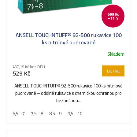
599 Kč
–11 %
ANSELL TOUCHNTUFF® 92-500 rukavice 100
ks nitrilové pudrované
Skladem
Průměrné
hodnocení
437,19 Kč bez DPH
produktu
DETAIL
529 Kč
je
5,0
ANSELL TOUCHNTUFF® 92-500 rukavice 100 ks nitrilové
z
pudrované – odolné rukavice s chemickou ochranou pro
5
bezpečnou...
hvězdiček.
6,5 - 7
7,5 - 8
8,5 - 9
9,5 - 10