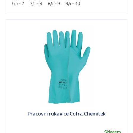
6,5 - 7
7,5 - 8
8,5 - 9
9,5 - 10
u
k
t
ů
Pracovní rukavice Cofra Chemitek
Skladem