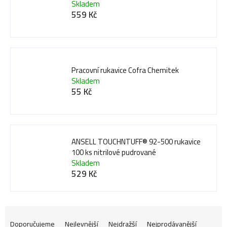
Skladem
559 Kč
Pracovní rukavice Cofra Chemitek
Skladem
55 Kč
ANSELL TOUCHNTUFF® 92-500 rukavice
100 ks nitrilové pudrované
Skladem
529 Kč
Ř
Doporučujeme
Nejlevnější
Nejdražší
Nejprodávanější