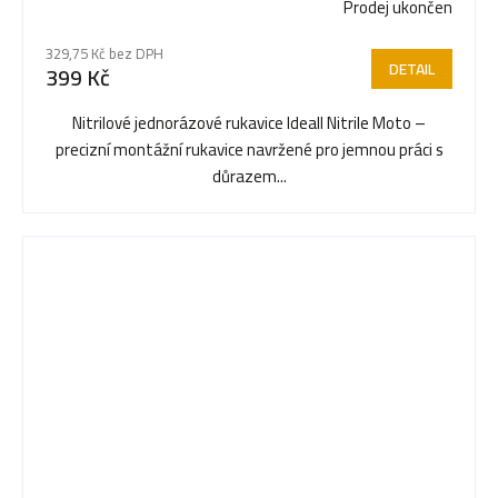
Prodej ukončen
Průměrné
hodnocení
329,75 Kč bez DPH
produktu
DETAIL
399 Kč
je
5,0
Nitrilové jednorázové rukavice Ideall Nitrile Moto –
z
precizní montážní rukavice navržené pro jemnou práci s
5
důrazem...
hvězdiček.