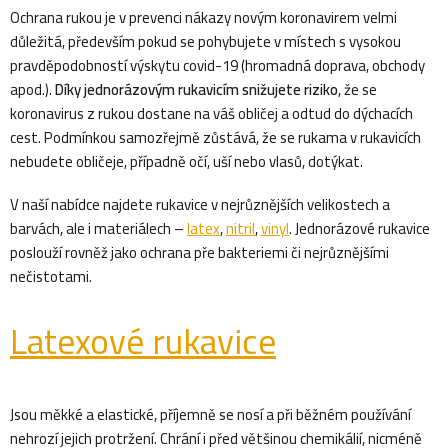
v
Ochrana rukou je v prevenci nákazy novým koronavirem velmi
důležitá, především pokud se pohybujete v místech s vysokou
l
pravděpodobností výskytu covid-19 (hromadná doprava, obchody
á
apod.).
Díky jednorázovým rukavicím snižujete riziko
, že se
d
koronavirus z rukou dostane na váš obličej a odtud do dýchacích
cest. Podmínkou samozřejmě zůstává, že se rukama v rukavicích
a
nebudete obličeje, případně očí, uší nebo vlasů, dotýkat.
c
V naší nabídce najdete rukavice v nejrůznějších velikostech a
í
barvách, ale i materiálech –
latex
,
nitril
,
vinyl
. Jednorázové rukavice
p
poslouží rovněž jako ochrana pře bakteriemi či nejrůznějšími
r
nečistotami.
v
Latexové rukavice
k
y
v
Jsou měkké a elastické, příjemně se nosí a při běžném používání
nehrozí jejich protržení. Chrání i před většinou chemikálií, nicméně
ý