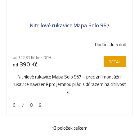
Nitrilové rukavice Mapa Solo 967
Dodání do 5 dnů
od 322,31 Kč bez DPH
DETAIL
390 Kč
od
Nitrilové rukavice Mapa Solo 967 – precizní montážní
rukavice navržené pro jemnou práci s důrazem na citlivost
a...
6
7
8
9
13
položek celkem
O