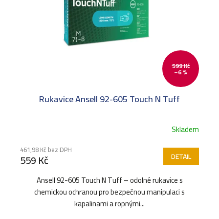
p
i
599 Kč
–6 %
s
Rukavice Ansell 92-605 Touch N Tuff
p
Skladem
Průměrné
r
hodnocení
461,98 Kč bez DPH
produktu
DETAIL
559 Kč
je
o
5,0
Ansell 92-605 Touch N Tuff – odolné rukavice s
z
chemickou ochranou pro bezpečnou manipulaci s
5
d
kapalinami a ropnými...
hvězdiček.