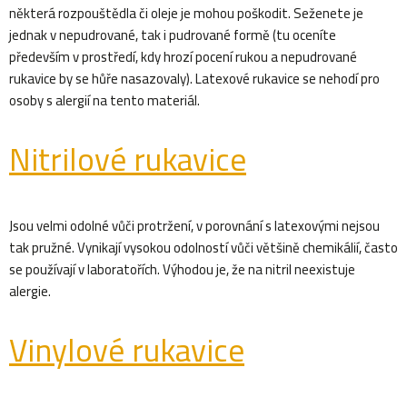
některá rozpouštědla či oleje je mohou poškodit. Seženete je
p
jednak v nepudrované, tak i pudrované formě (tu oceníte
i
především v prostředí, kdy hrozí pocení rukou a nepudrované
rukavice by se hůře nasazovaly). Latexové rukavice se nehodí pro
s
osoby s alergií na tento materiál.
u
Nitrilové rukavice
Jsou velmi odolné vůči protržení, v porovnání s latexovými nejsou
tak pružné. Vynikají vysokou odolností vůči většině chemikálií, často
se používají v laboratořích. Výhodou je, že na nitril neexistuje
alergie.
Vinylové rukavice