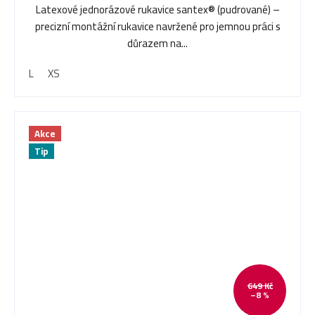
Latexové jednorázové rukavice santex® (pudrované) –
precizní montážní rukavice navržené pro jemnou práci s
důrazem na...
L
XS
Akce
Tip
649 Kč
–8 %