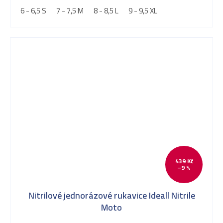
6 - 6,5 S
7 - 7,5 M
8 - 8,5 L
9 - 9,5 XL
439 Kč
–9 %
Nitrilové jednorázové rukavice Ideall Nitrile
Moto