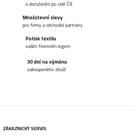
k
l
s doručením po celé ČR
á
t
Množstevní slevy
d
pro firmy a obchodní partnery
a
ů
Potisk textilu
c
vaším firemním logem
í
30 dní na výměnu
p
zakoupeného zboží
r
v
k
y
Z
v
ý
ZÁKAZNICKÝ SERVIS
p