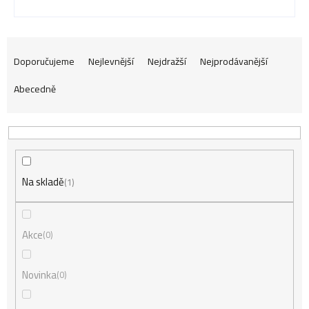
Ř
Doporučujeme
Nejlevnější
Nejdražší
Nejprodávanější
Abecedně
a
z
Na skladě
e
1
n
Akce
0
í
Novinka
0