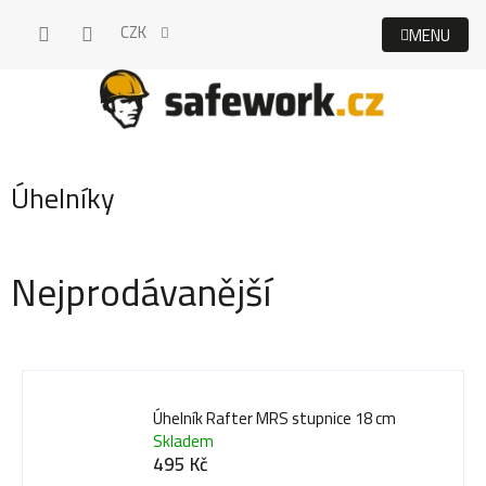
Přejít
CZK
na
obsah
Úhelníky
Nejprodávanější
Úhelník Rafter MRS stupnice 18 cm
Skladem
495 Kč