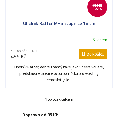
685 Kč
ů
–27 %
s
Úhelník Rafter MRS stupnice 18 cm
p
Skladem
r
409,09 Kč bez DPH
DO KOŠÍKU
495 Kč
o
Úhelník Rafter, dobře známý také jako Speed Square,
představuje víceúčelovou pomůcku pro všechny
d
řemeslníky. Je...
u
1
položek celkem
O
v
Doprava od 85 Kč