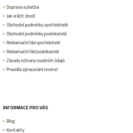
á
i
Doprava a platba
p
Jak vrátit zboží
s
Obchodní podmínky spotřebitelé
u
a
Obchodní podmínky podnikatelé
Reklamační řád spotřebitelé
Reklamační řád podnikatelé
t
Zásady ochrany osobních údajů
Pravidla zpracování recenzí
í
INFORMACE PRO VÁS
Blog
Kontakty