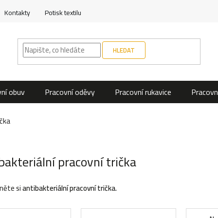
Kontakty
Potisk textilu
HLEDAT
ní obuv
Pracovní oděvy
Pracovní rukavice
Pracovn
ička
bakteriální pracovní trička
něte si
antibakteriální pracovní trička.