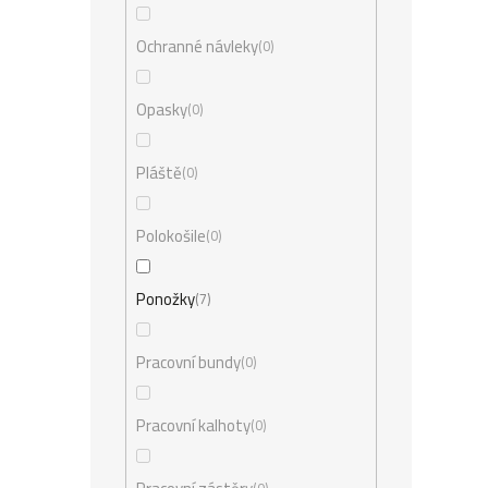
Ochranné návleky
0
Opasky
0
Pláště
0
Polokošile
0
Ponožky
7
Pracovní bundy
0
Pracovní kalhoty
0