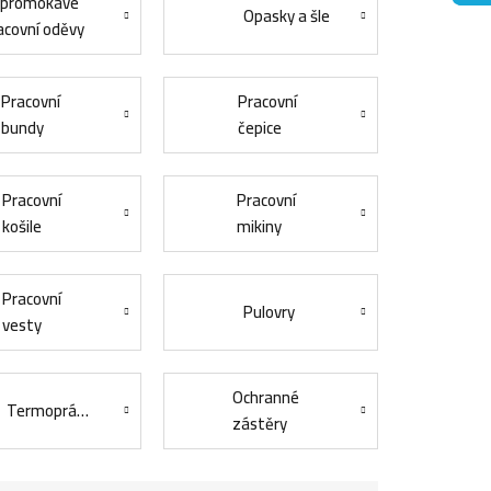
promokavé
Opasky a šle
acovní oděvy
Pracovní
Pracovní
bundy
čepice
Pracovní
Pracovní
košile
mikiny
Pracovní
Pulovry
vesty
Ochranné
Termoprádlo
zástěry