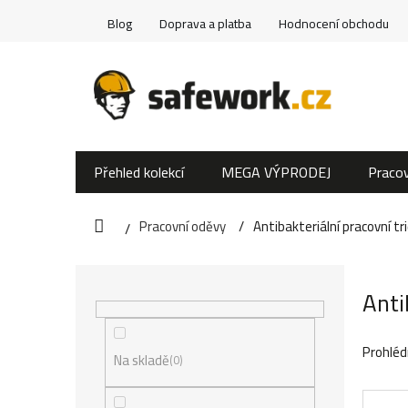
Přejít
Blog
Doprava a platba
Hodnocení obchodu
na
obsah
Přehled kolekcí
MEGA VÝPRODEJ
Pracov
Pracovní oděvy
Antibakteriální pracovní tr
Domů
P
Anti
o
s
Prohléd
Na skladě
0
t