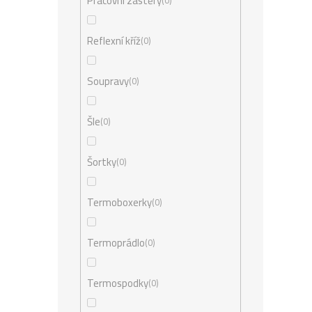
Pracovní zástěry
0
Reflexní kříž
0
Soupravy
0
Šle
0
Šortky
0
Termoboxerky
0
Termoprádlo
0
Termospodky
0