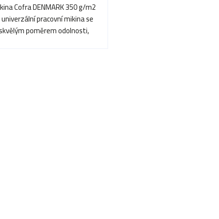
kina Cofra DENMARK 350 g/m2
 univerzální pracovní mikina se
skvělým poměrem odolnosti,
pohodlí a stylu.
O
v
l
á
d
a
c
í
p
r