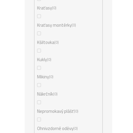
Kraťasy
0
Kraťasy montérky
0
Kšiltovka
0
Kukly
0
Mikiny
0
Nákrčník
0
Nepromokavý plášť
0
Ohnivzdorné oděvy
0