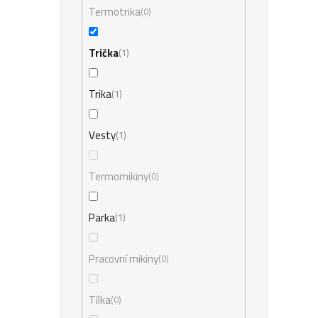
Termotrika
0
Trička
1
Trika
1
Vesty
1
Termomikiny
0
Parka
1
Pracovní mikiny
0
Tílka
0