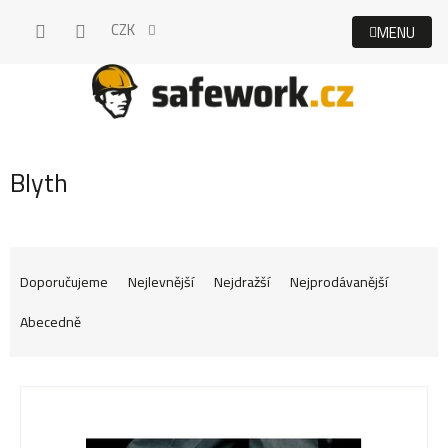
Přejít
CZK
na
obsah
Blyth
Ř
Doporučujeme
Nejlevnější
Nejdražší
Nejprodávanější
Abecedně
a
V
z