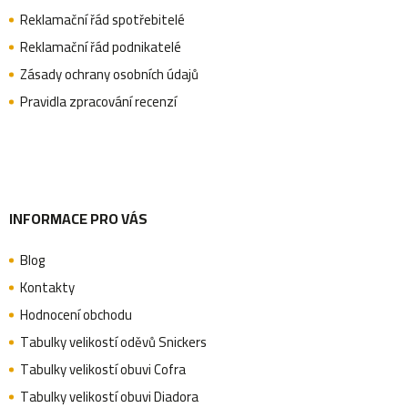
a
v
Reklamační řád spotřebitelé
k
Reklamační řád podnikatelé
t
y
Zásady ochrany osobních údajů
v
Pravidla zpracování recenzí
í
ý
p
i
s
INFORMACE PRO VÁS
u
Blog
Kontakty
Hodnocení obchodu
Tabulky velikostí oděvů Snickers
Tabulky velikostí obuvi Cofra
Tabulky velikostí obuvi Diadora