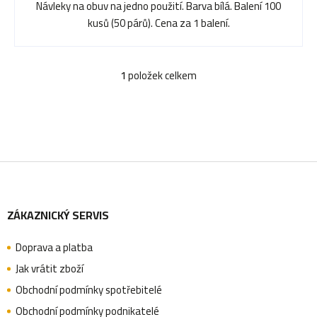
Návleky na obuv na jedno použití. Barva bílá. Balení 100
d
u
kusů (50 párů). Cena za 1 balení.
u
k
1
položek celkem
O
v
k
t
l
á
t
ů
Z
d
a
ů
ZÁKAZNICKÝ SERVIS
á
c
Doprava a platba
í
p
Jak vrátit zboží
p
Obchodní podmínky spotřebitelé
r
Obchodní podmínky podnikatelé