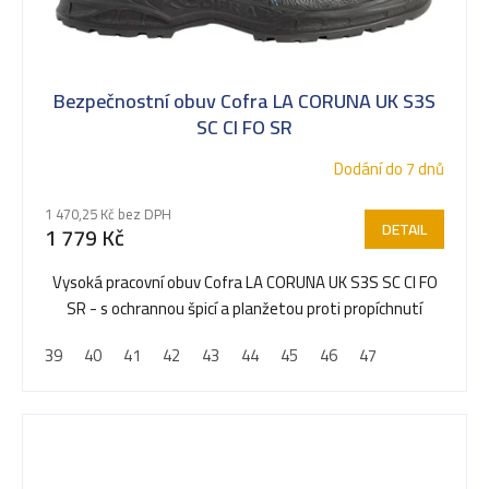
Bezpečnostní obuv Cofra LA CORUNA UK S3S
SC CI FO SR
Dodání do 7 dnů
1 470,25 Kč bez DPH
DETAIL
1 779 Kč
Vysoká pracovní obuv Cofra LA CORUNA UK S3S SC CI FO
SR - s ochrannou špicí a planžetou proti propíchnutí
39
40
41
42
43
44
45
46
47