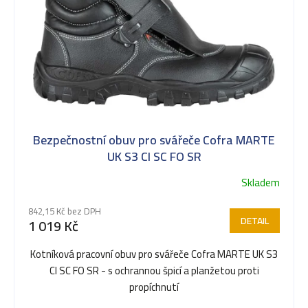
p
i
s
Bezpečnostní obuv pro svářeče Cofra MARTE
p
UK S3 CI SC FO SR
Skladem
Průměrné
r
hodnocení
842,15 Kč bez DPH
produktu
DETAIL
1 019 Kč
je
o
5,0
Kotníková pracovní obuv pro svářeče Cofra MARTE UK S3
z
CI SC FO SR - s ochrannou špicí a planžetou proti
5
d
propíchnutí
hvězdiček.