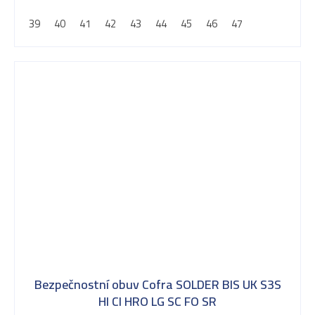
39
40
41
42
43
44
45
46
47
Bezpečnostní obuv Cofra SOLDER BIS UK S3S
HI CI HRO LG SC FO SR