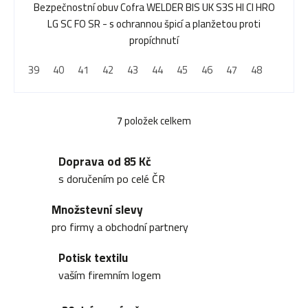
Bezpečnostní obuv Cofra WELDER BIS UK S3S HI CI HRO
LG SC FO SR - s ochrannou špicí a planžetou proti
propíchnutí
39
40
41
42
43
44
45
46
47
48
7
položek celkem
O
v
Doprava od 85 Kč
l
s doručením po celé ČR
á
Množstevní slevy
d
pro firmy a obchodní partnery
a
Potisk textilu
c
vaším firemním logem
í