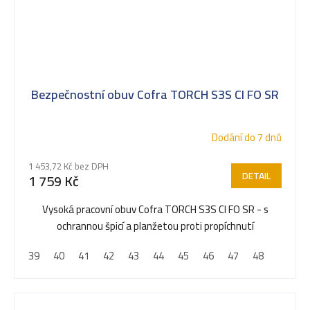
Bezpečnostní obuv Cofra TORCH S3S CI FO SR
Dodání do 7 dnů
1 453,72 Kč bez DPH
DETAIL
1 759 Kč
Vysoká pracovní obuv Cofra TORCH S3S CI FO SR - s
ochrannou špicí a planžetou proti propíchnutí
39
40
41
42
43
44
45
46
47
48