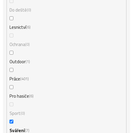
Do deště
0
Lesnictví
6
Ochrana
0
Outdoor
1
Práce
401
Pro hasiče
6
Sport
0
Sváření
7