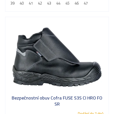
39
40
41
42
43
44
45
46
47
u
k
t
ů
Bezpečnostní obuv Cofra FUSE S3S CI HRO FO
SR
Dodání do 7 dnů