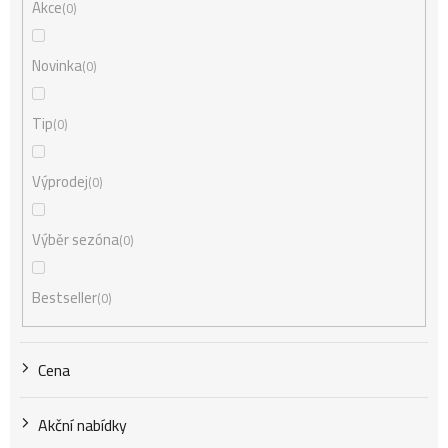
n
Akce
0
í
Novinka
0
Tip
0
p
Výprodej
0
r
Výběr sezóna
0
o
Bestseller
0
d
Cena
u
Akční nabídky