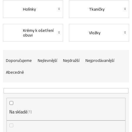
Holínky
Tkaničky
Krémy k ošetření
Vložky
obuvi
Ř
Doporučujeme
Nejlevnější
Nejdražší
Nejprodávanější
Abecedně
a
z
Na skladě
e
1