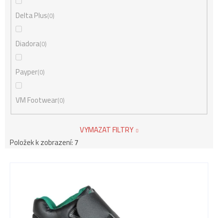
Delta Plus
0
Diadora
0
Payper
0
VM Footwear
0
VYMAZAT FILTRY
Položek k zobrazení:
7
V
ý