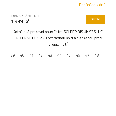
Dodání do 7 dnů
Průměrné
hodnocení
1 652,07 Kč bez DPH
produktu
DETAIL
1 999 Kč
je
5,0
Kotníková pracovní obuv Cofra SOLDER BIS UK S3S HI CI
z
HRO LG SC FO SR - s ochrannou špicí a planžetou proti
5
propíchnutí
hvězdiček.
39
40
41
42
43
44
45
46
47
48