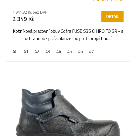
1 941,32 Kč bez DPH
DETAIL
2 349 Kč
Kotníková pracovní obuv Cofra FUSE S3S CI HRO FO SR - s
ochrannou špicí a planžetou proti propíchnutí
40
41
42
43
44
45
46
47