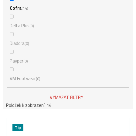
Cofra
14
Delta Plus
0
Diadora
0
Payper
0
VM Footwear
0
VYMAZAT FILTRY
Položek k zobrazení:
14
V
Tip