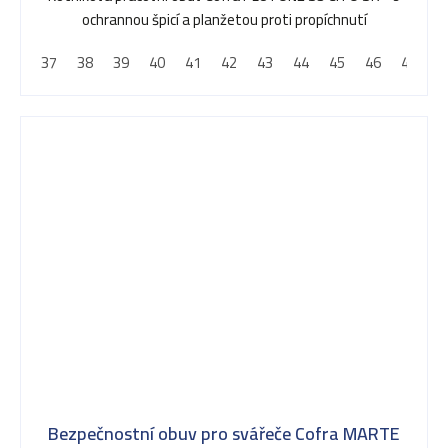
ochrannou špicí a planžetou proti propíchnutí
37
38
39
40
41
42
43
44
45
46
47
4
Bezpečnostní obuv pro svářeče Cofra MARTE