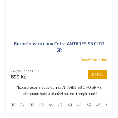
Bezpečnostní obuv Cofra ANTARES S3 CI FO
SR
Dodání do 7 dnů
742,98 Kč bez DPH
DETAIL
899 Kč
Nízká pracovní obuv Cofra ANTARES S3 CI FO SR - s
ochrannou špicí a planžetou proti propíchnutí
36
37
39
40
41
42
43
44
45
46
47
4