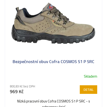
ý
p
i
s
Bezpečnostní obuv Cofra COSMOS S1 P SRC
p
Skladem
Průměrné
r
hodnocení
800,83 Kč bez DPH
produktu
DETAIL
969 Kč
je
o
5,0
Nízká pracovní obuv Cofra COSMOS S1 P SRC - s
z
ochrannou špicí