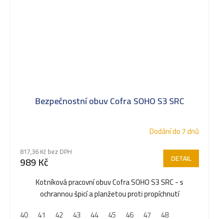
Bezpečnostní obuv Cofra SOHO S3 SRC
Dodání do 7 dnů
817,36 Kč bez DPH
DETAIL
989 Kč
Kotníková pracovní obuv Cofra SOHO S3 SRC - s
ochrannou špicí a planžetou proti propíchnutí
40
41
42
43
44
45
46
47
48