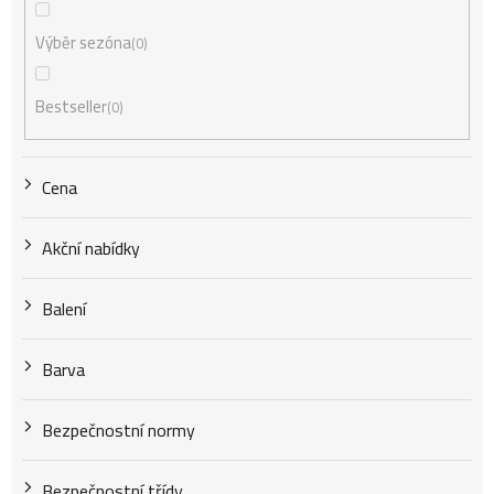
r
Výběr sezóna
0
o
Bestseller
0
d
Cena
u
Akční nabídky
k
Balení
t
Barva
Bezpečnostní normy
ů
Bezpečnostní třídy