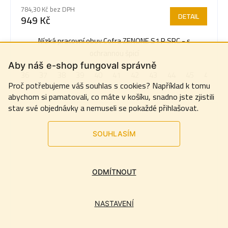
784,30 Kč bez DPH
DETAIL
949 Kč
Nízká pracovní obuv Cofra ZENONE S1 P SRC - s
ochrannou špicí
Aby náš e-shop fungoval správně
36
37
38
39
40
41
42
43
44
45
46
4
Proč potřebujeme váš souhlas s cookies? Například k tomu
abychom si pamatovali, co máte v košíku, snadno jste zjistili
stav své objednávky a nemuseli se pokaždé přihlašovat.
SOUHLASÍM
ODMÍTNOUT
NASTAVENÍ