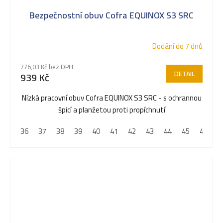
Bezpečnostní obuv Cofra EQUINOX S3 SRC
Dodání do 7 dnů
776,03 Kč bez DPH
DETAIL
939 Kč
Nízká pracovní obuv Cofra EQUINOX S3 SRC - s ochrannou
špicí a planžetou proti propíchnutí
36
37
38
39
40
41
42
43
44
45
46
4