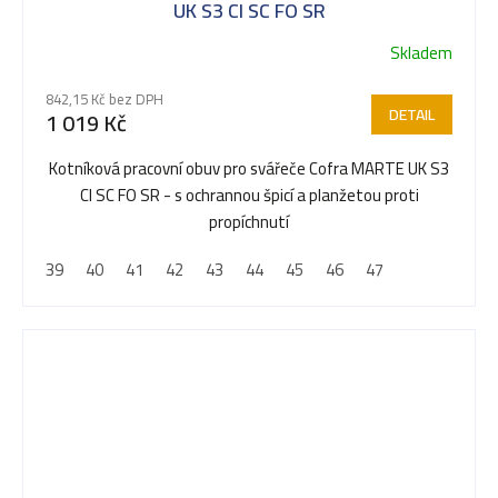
UK S3 CI SC FO SR
Skladem
Průměrné
hodnocení
842,15 Kč bez DPH
produktu
DETAIL
1 019 Kč
je
5,0
Kotníková pracovní obuv pro svářeče Cofra MARTE UK S3
z
CI SC FO SR - s ochrannou špicí a planžetou proti
5
propíchnutí
hvězdiček.
39
40
41
42
43
44
45
46
47