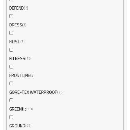
DEFEND
7
DRESS
3
FIRST
3
FITNESS
15
FRONTLINE
9
GORE-TEX WATERPROOF
25
GREENfit
10
GROUND
47