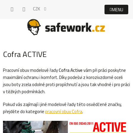
Přejít
CZK
na
obsah
Cofra ACTIVE
Pracovní obuv modelové řady
Cofra Active
vám při práci poskytne
maximální ochranu i komfort. Díky podešvi z korozivzdorné oceli
jsou boty zcela odolné proti propíchnutí a jsou tak vhodné i pro práci
v těžkých podmínkách.
Pokud vás zajímají i jiné modelové řady této osvědčené značky,
přejděte do kategorie
pracovní obuv Cofra
.