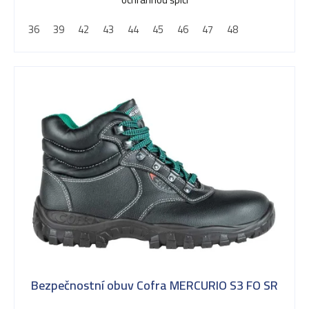
5
d
36
39
42
43
44
45
46
47
48
hvězdiček.
u
k
t
ů
Bezpečnostní obuv Cofra MERCURIO S3 FO SR