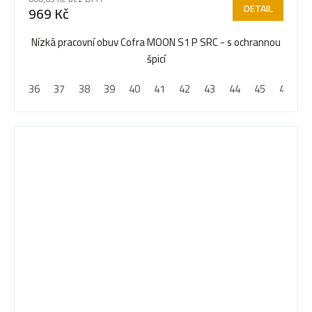
DETAIL
969 Kč
Nízká pracovní obuv Cofra MOON S1 P SRC - s ochrannou
špicí
36
37
38
39
40
41
42
43
44
45
46
4