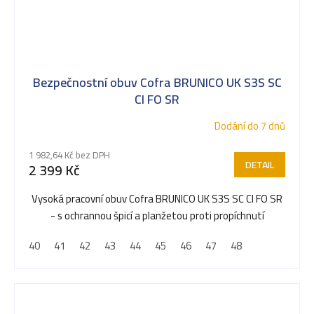
Bezpečnostní obuv Cofra BRUNICO UK S3S SC
CI FO SR
Dodání do 7 dnů
1 982,64 Kč bez DPH
DETAIL
2 399 Kč
Vysoká pracovní obuv Cofra BRUNICO UK S3S SC CI FO SR
- s ochrannou špicí a planžetou proti propíchnutí
40
41
42
43
44
45
46
47
48