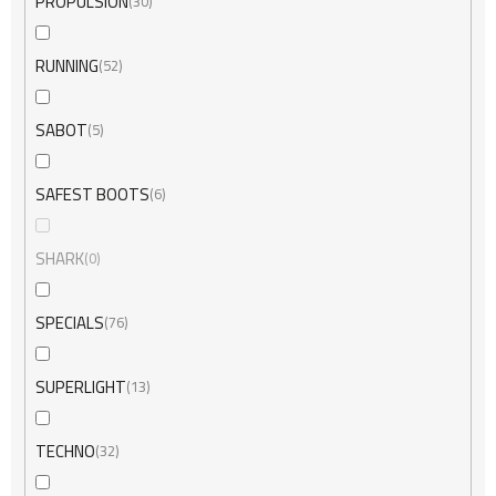
PROPULSION
30
RUNNING
52
SABOT
5
SAFEST BOOTS
6
SHARK
0
SPECIALS
76
SUPERLIGHT
13
TECHNO
32