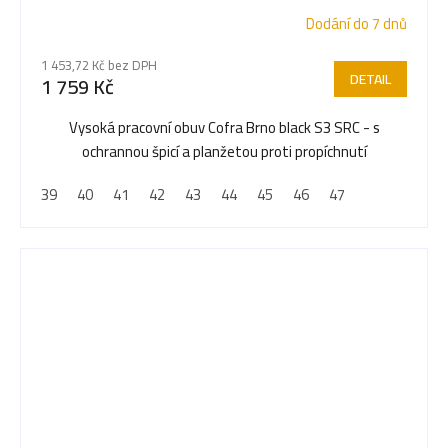
Dodání do 7 dnů
1 453,72 Kč bez DPH
DETAIL
1 759 Kč
Vysoká pracovní obuv Cofra Brno black S3 SRC - s
ochrannou špicí a planžetou proti propíchnutí
39
40
41
42
43
44
45
46
47