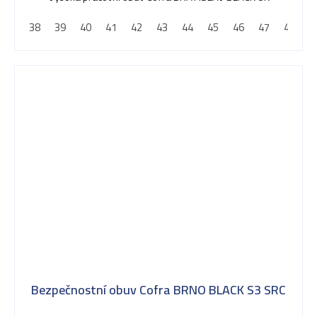
38
39
40
41
42
43
44
45
46
47
48
Bezpečnostní obuv Cofra BRNO BLACK S3 SRC