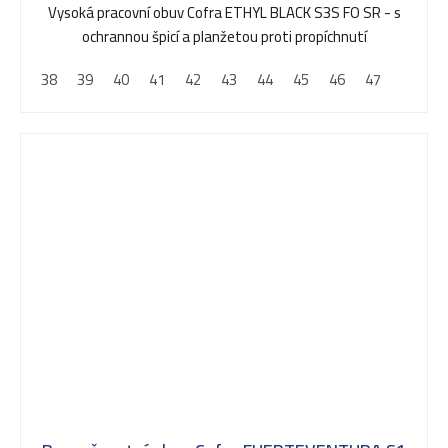
Vysoká pracovní obuv Cofra ETHYL BLACK S3S FO SR - s
ochrannou špicí a planžetou proti propíchnutí
38
39
40
41
42
43
44
45
46
47