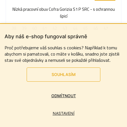
Nízká pracovní obuv Cofra Gorizia S1 P SRC - s ochrannou
špicí
38
39
40
41
42
43
44
45
46
47
Aby náš e-shop fungoval správně
Proč potřebujeme váš souhlas s cookies? Například k tomu
abychom si pamatovali, co máte v košíku, snadno jste zjistili
stav své objednávky a nemuseli se pokaždé přihlašovat.
SOUHLASÍM
ODMÍTNOUT
NASTAVENÍ