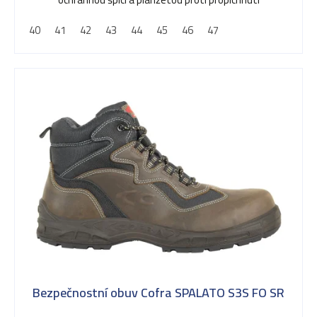
d
40
41
42
43
44
45
46
47
u
k
t
ů
Bezpečnostní obuv Cofra SPALATO S3S FO SR