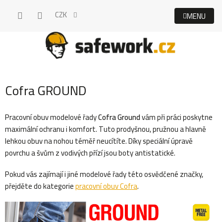
Přejít
CZK
na
obsah
Cofra GROUND
Pracovní obuv modelové řady
Cofra Ground
vám při práci poskytne
maximální ochranu i komfort. Tuto prodyšnou, pružnou a hlavně
lehkou obuv na nohou téměř neucítíte. Díky speciální úpravě
povrchu a švům z vodivých přízí jsou boty antistatické.
Pokud vás zajímají i jiné modelové řady této osvědčené značky,
přejděte do kategorie
pracovní obuv Cofra
.