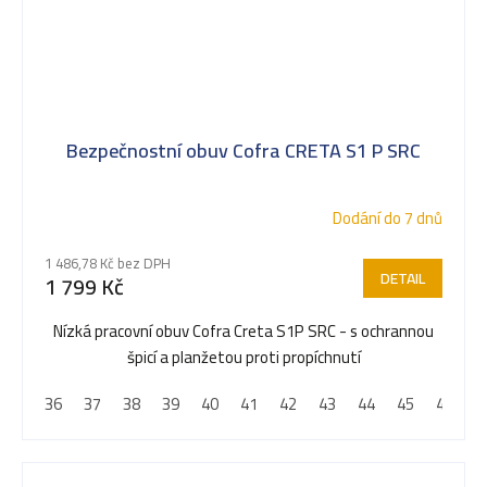
Bezpečnostní obuv Cofra CRETA S1 P SRC
Dodání do 7 dnů
1 486,78 Kč bez DPH
DETAIL
1 799 Kč
Nízká pracovní obuv Cofra Creta S1P SRC - s ochrannou
špicí a planžetou proti propíchnutí
36
37
38
39
40
41
42
43
44
45
46
4