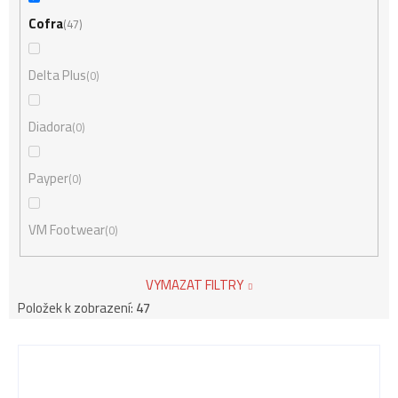
Cofra
47
Delta Plus
0
Diadora
0
Payper
0
VM Footwear
0
VYMAZAT FILTRY
Položek k zobrazení:
47
V