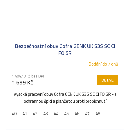
Bezpečnostní obuv Cofra GENK UK S3S SC CI
FO SR
Dodání do 7 dnů
1 404,13 Kč bez DPH
DETAIL
1 699 Kč
Vysoká pracovní obuv Cofra GENK UK S3S SC CI FO SR - s
ochrannou špicí a planžetou proti propíchnutí
40
41
42
43
44
45
46
47
48