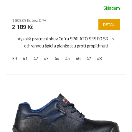
Skladem
1 809,09 Kč bez DPH
DETAIL
2 189 Kč
Vysoká pracovní obuv Cofra SPALATO S3S FO SR - s
ochrannou špicí a planžetou proti propíchnutí
39
41
42
43
44
45
46
47
48