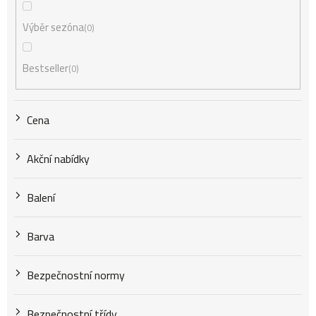
r
Výběr sezóna
0
o
Bestseller
0
d
Cena
u
Akční nabídky
k
Balení
t
Barva
Bezpečnostní normy
ů
Bezpečnostní třídy