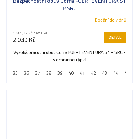
Bezpečnostní obuv Cofra FUERTEVENTURA S1
P SRC
Dodání do 7 dnů
1 685,12 Kč bez DPH
DETAIL
2 039 Kč
Vysoká pracovní obuv Cofra FUERTEVENTURA S1 P SRC -
s ochrannou špicí
35
36
37
38
39
40
41
42
43
44
45
4