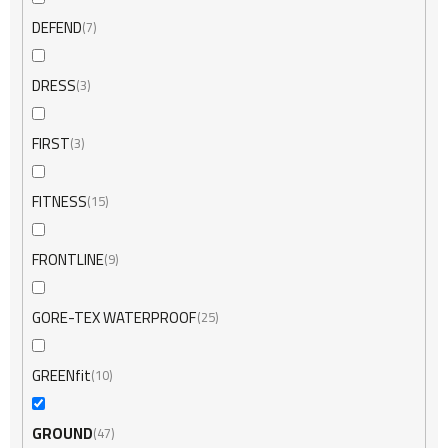
DEFEND
7
DRESS
3
FIRST
3
FITNESS
15
FRONTLINE
9
GORE-TEX WATERPROOF
25
GREENfit
10
GROUND
47