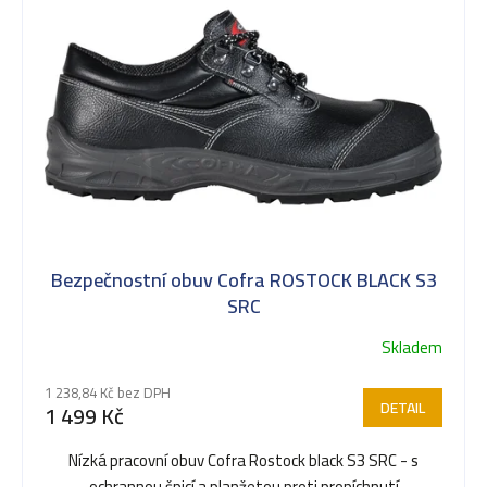
ý
p
i
s
Bezpečnostní obuv Cofra ROSTOCK BLACK S3
p
SRC
Skladem
r
1 238,84 Kč bez DPH
DETAIL
1 499 Kč
o
Nízká pracovní obuv Cofra Rostock black S3 SRC - s
ochrannou špicí a planžetou proti propíchnutí