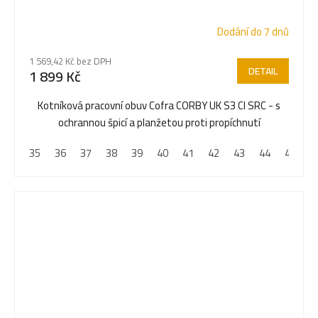
Dodání do 7 dnů
1 569,42 Kč bez DPH
DETAIL
1 899 Kč
Kotníková pracovní obuv Cofra CORBY UK S3 CI SRC - s
ochrannou špicí a planžetou proti propíchnutí
35
36
37
38
39
40
41
42
43
44
45
4