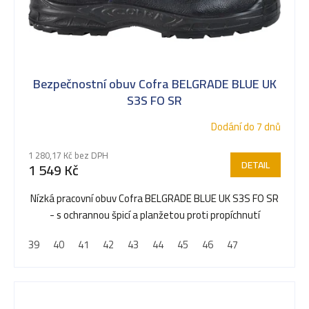
Bezpečnostní obuv Cofra BELGRADE BLUE UK
S3S FO SR
Dodání do 7 dnů
1 280,17 Kč bez DPH
DETAIL
1 549 Kč
Nízká pracovní obuv Cofra BELGRADE BLUE UK S3S FO SR
- s ochrannou špicí a planžetou proti propíchnutí
39
40
41
42
43
44
45
46
47