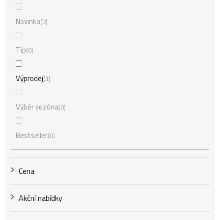
í
Novinka
0
Tip
0
p
Výprodej
3
r
Výběr sezóna
0
o
Bestseller
0
d
Cena
u
Akční nabídky