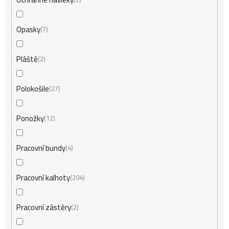
Opasky
7
Pláště
2
Polokošile
27
Ponožky
12
Pracovní bundy
4
Pracovní kalhoty
204
Pracovní zástěry
2