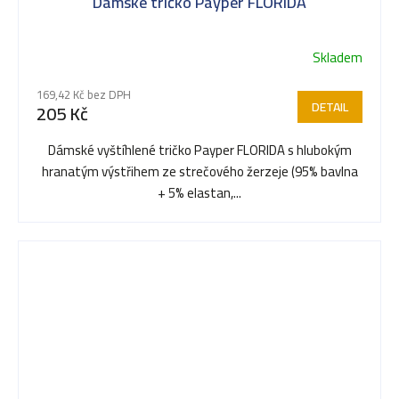
Dámské tričko Payper FLORIDA
Skladem
169,42 Kč bez DPH
DETAIL
205 Kč
Dámské vyštíhlené tričko Payper FLORIDA s hlubokým
hranatým výstřihem ze strečového žerzeje (95% bavlna
+ 5% elastan,...