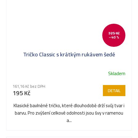
325 Kč
–40 %
Tričko Classic s krátkým rukávem šedé
Skladem
161,16 Kč bez DPH
DETAIL
195 Kč
Klasické bavlněné tričko, které dlouhodobě drží svůj tvar i
barvu. Pro zvýšení celkové odolnosti jsou švy v ramenou
a...