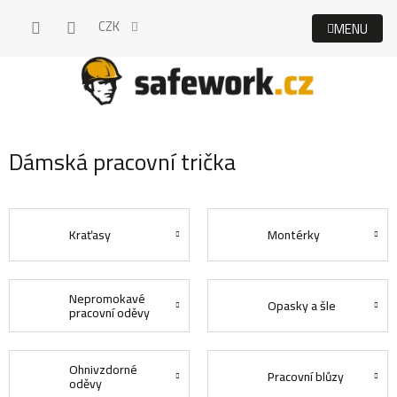
Přejít
CZK
na
obsah
Dámská pracovní trička
Kraťasy
Montérky
Nepromokavé
Opasky a šle
pracovní oděvy
Ohnivzdorné
Pracovní blůzy
oděvy