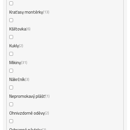
Kraťasy montérky
13
Kšiltovka
6
Kukly
2
Mikiny
31
Nákrčník
3
Nepromokavý plášť
1
Ohnivzdorné oděvy
2
Ochranné návleky
2