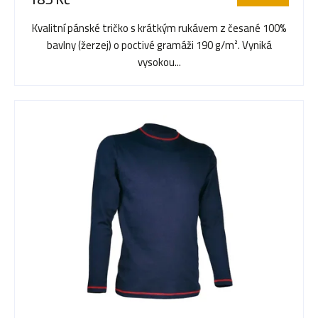
je
o
5,0
Kvalitní pánské tričko s krátkým rukávem z česané 100%
z
bavlny (žerzej) o poctivé gramáži 190 g/m². Vyniká
5
d
vysokou...
hvězdiček.
u
k
t
ů