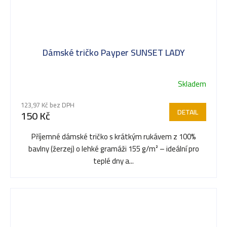
Dámské tričko Payper SUNSET LADY
Skladem
123,97 Kč bez DPH
DETAIL
150 Kč
Příjemné dámské tričko s krátkým rukávem z 100%
bavlny (žerzej) o lehké gramáži 155 g/m² – ideální pro
teplé dny a...