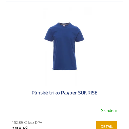
V
ý
p
i
s
Pánské triko Payper SUNRISE
p
Skladem
Průměrné
r
hodnocení
152,89 Kč bez DPH
produktu
DETAIL
185 Kč