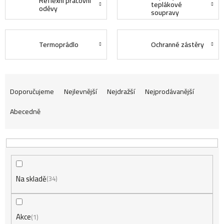
Reflexní pracovní
teplákové
oděvy
soupravy
Termoprádlo
Ochranné zástěry
Ř
Doporučujeme
Nejlevnější
Nejdražší
Nejprodávanější
Abecedně
a
z
Na skladě
e
34
n
Akce
1