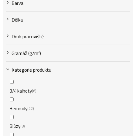
k
Barva
t
Délka
Druh pracoviště
ů
Gramáž (g/m²)
Kategorie produktu
3/4 kalhoty
6
Bermudy
22
Blůzy
8