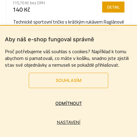
115,70 Kč bez DPH
DETAIL
140 Kč
Technické sportovní tričko s krátkým rukávem Raglánové
rukávy, dvojité boční švy pro lepší přenositelnost,
kontrastní...
Aby náš e-shop fungoval správně
Proč potřebujeme váš souhlas s cookies? Například k tomu
abychom si pamatovali, co máte v košíku, snadno jste zjistili
stav své objednávky a nemuseli se pokaždé přihlašovat.
SOUHLASÍM
ODMÍTNOUT
NASTAVENÍ