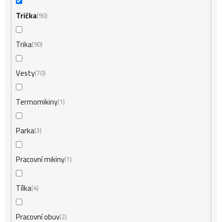
Trička
90
Trika
90
Vesty
70
Termomikiny
1
Parka
3
Pracovní mikiny
1
Tílka
4
Pracovní obuv
2