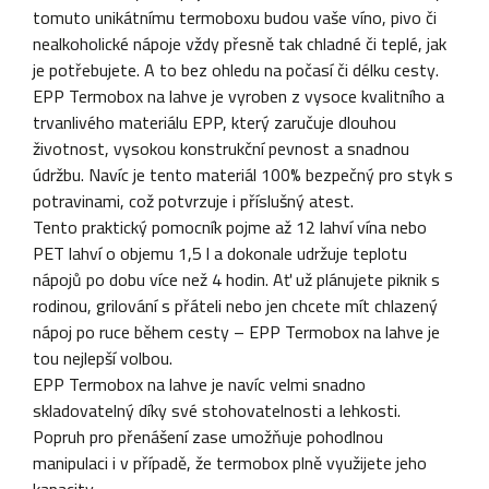
tomuto unikátnímu termoboxu budou vaše víno, pivo či
nealkoholické nápoje vždy přesně tak chladné či teplé, jak
je potřebujete. A to bez ohledu na počasí či délku cesty.
EPP Termobox na lahve je vyroben z vysoce kvalitního a
trvanlivého materiálu EPP, který zaručuje dlouhou
životnost, vysokou konstrukční pevnost a snadnou
údržbu. Navíc je tento materiál 100% bezpečný pro styk s
potravinami, což potvrzuje i příslušný atest.
Tento praktický pomocník pojme až 12 lahví vína nebo
PET lahví o objemu 1,5 l a dokonale udržuje teplotu
nápojů po dobu více než 4 hodin. Ať už plánujete piknik s
rodinou, grilování s přáteli nebo jen chcete mít chlazený
nápoj po ruce během cesty – EPP Termobox na lahve je
tou nejlepší volbou.
EPP Termobox na lahve je navíc velmi snadno
skladovatelný díky své stohovatelnosti a lehkosti.
Popruh pro přenášení zase umožňuje pohodlnou
manipulaci i v případě, že termobox plně využijete jeho
kapacity.