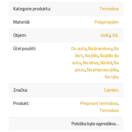
Kategorie produktu
:
Termobox
Materiál
:
Polypropylen
Objem
:
Velký
,
35L
Účel použití
:
Do auta
,
Na brambory
,
Na
dort
,
Na jídlo
,
Na jídlo do
auta
,
Na lahve
,
Na led
,
Na
pizzu
,
Na přepravu jídla
,
Na ryby
Značka
:
Cambro
Produkt
:
Přepravní termobox
,
Termobox
Položka byla vyprodána…