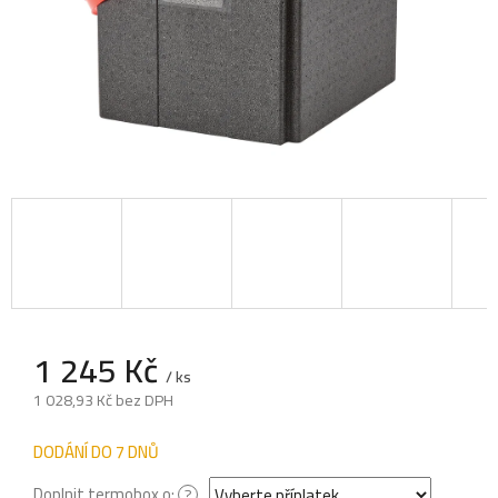
1 245 Kč
/ ks
1 028,93 Kč
bez DPH
Měrná
cena:
DODÁNÍ DO 7 DNŮ
Doplnit termobox o:
?