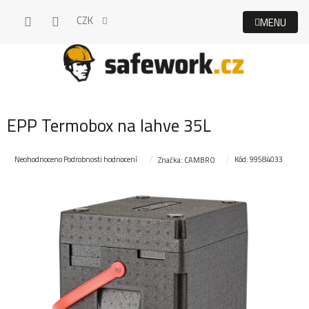
Přejít
CZK
na
obsah
EPP Termobox na lahve 35L
Průměrné
Neohodnoceno
Podrobnosti hodnocení
Kód:
99584033
Značka:
CAMBRO
hodnocení
produktu
je
0,0
z
5
hvězdiček.