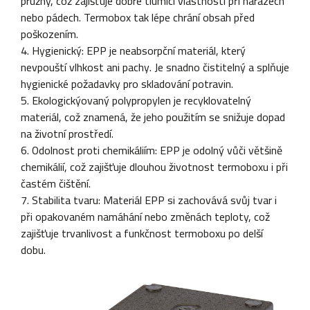
pružný, což zajišťuje dobré tlumící vlastnosti při nárazech
nebo pádech. Termobox tak lépe chrání obsah před
poškozením.
4. Hygienický: EPP je neabsorpční materiál, který
nevpouští vlhkost ani pachy. Je snadno čistitelný a splňuje
hygienické požadavky pro skladování potravin.
5. Ekologickýovaný polypropylen je recyklovatelný
materiál, což znamená, že jeho použitím se snižuje dopad
na životní prostředí.
6. Odolnost proti chemikáliím: EPP je odolný vůči většině
chemikálií, což zajišťuje dlouhou životnost termoboxu i při
častém čištění.
7. Stabilita tvaru: Materiál EPP si zachovává svůj tvar i
při opakovaném namáhání nebo změnách teploty, což
zajišťuje trvanlivost a funkčnost termoboxu po delší
dobu.