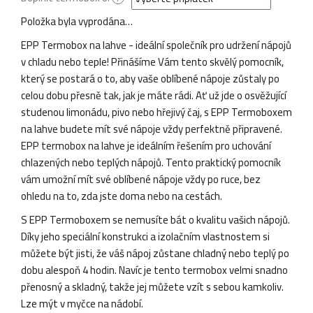
Položka byla vyprodána…
EPP Termobox na lahve - ideální společník pro udržení nápojů
v chladu nebo teple! Přinášíme Vám tento skvělý pomocník,
který se postará o to, aby vaše oblíbené nápoje zůstaly po
celou dobu přesně tak, jak je máte rádi. Ať už jde o osvěžující
studenou limonádu, pivo nebo hřejivý čaj, s EPP Termoboxem
na lahve budete mít své nápoje vždy perfektně připravené.
EPP termobox na lahve je ideálním řešením pro uchování
chlazených nebo teplých nápojů. Tento praktický pomocník
vám umožní mít své oblíbené nápoje vždy po ruce, bez
ohledu na to, zda jste doma nebo na cestách.
S EPP Termoboxem se nemusíte bát o kvalitu vašich nápojů.
Díky jeho speciální konstrukci a izolačním vlastnostem si
můžete být jisti, že váš nápoj zůstane chladný nebo teplý po
dobu alespoň 4 hodin. Navíc je tento termobox velmi snadno
přenosný a skladný, takže jej můžete vzít s sebou kamkoliv.
Lze mýt v myčce na nádobí.