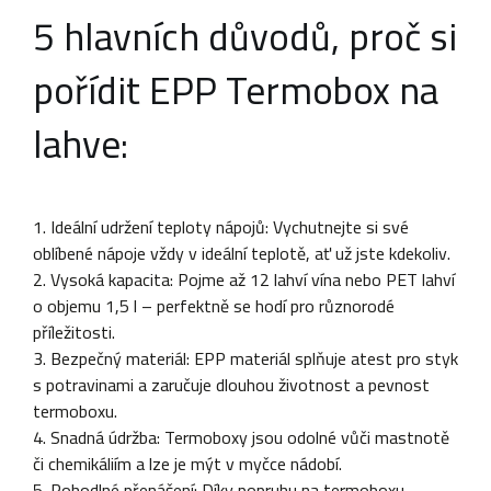
5 hlavních důvodů, proč si
pořídit EPP Termobox na
lahve:
1. Ideální udržení teploty nápojů: Vychutnejte si své
oblíbené nápoje vždy v ideální teplotě, ať už jste kdekoliv.
2. Vysoká kapacita: Pojme až 12 lahví vína nebo PET lahví
o objemu 1,5 l – perfektně se hodí pro různorodé
příležitosti.
3. Bezpečný materiál: EPP materiál splňuje atest pro styk
s potravinami a zaručuje dlouhou životnost a pevnost
termoboxu.
4. Snadná údržba: Termoboxy jsou odolné vůči mastnotě
či chemikáliím a lze je mýt v myčce nádobí.
5. Pohodlné přenášení: Díky popruhu na termoboxu