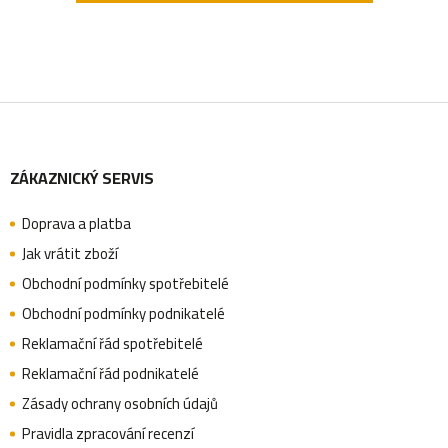
Z
ZÁKAZNICKÝ SERVIS
á
Doprava a platba
p
Jak vrátit zboží
Obchodní podmínky spotřebitelé
a
Obchodní podmínky podnikatelé
Reklamační řád spotřebitelé
Reklamační řád podnikatelé
t
Zásady ochrany osobních údajů
Pravidla zpracování recenzí