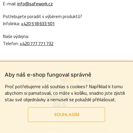
E-mail:
info@safework.cz
Potřebujete poradit s výběrem produktů?
Infolinka:
+420 518 633 501
Naše výdejna:
Telefon:
+420 777 771 732
Aby náš e-shop fungoval správně
Proč potřebujeme váš souhlas s cookies? Například k tomu
abychom si pamatovali, co máte v košíku, snadno jste zjistili
stav své objednávky a nemuseli se pokaždé přihlašovat.
SOUHLASÍM
Webdesign:
Jiří Mareš
Vytvořil Shoptet