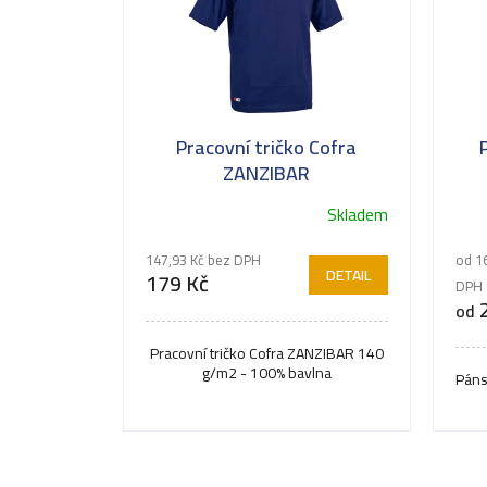
Pracovní tričko Cofra
ZANZIBAR
Skladem
147,93 Kč bez DPH
od 1
DETAIL
179 Kč
DPH
2
od
Pracovní tričko Cofra ZANZIBAR 140
g/m2 - 100% bavlna
Páns