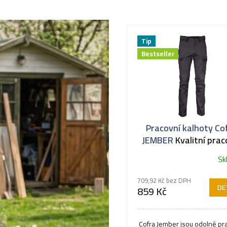
Tip
Bestseller
Pracovní kalhoty Co
JEMBER
Kvalitní prac
kalhoty
Sk
Průměrné
hodnocení
709,92 Kč bez DPH
produktu
DE
859 Kč
je
5,0
z
Cofra Jember jsou odolné pr