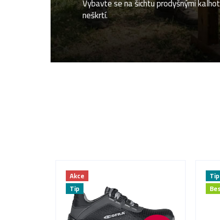
Vybavte se na šichtu prodyšnými kalhot
neškrtí.
Akce
Tip
Tip
Bes