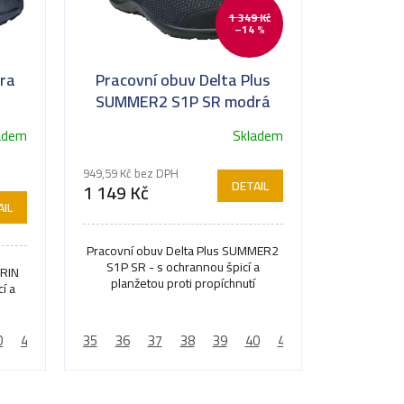
1 349 Kč
–14 %
ra
Pracovní obuv Delta Plus
SUMMER2 S1P SR modrá
Lehké pracovní boty
adem
Skladem
949,59 Kč bez DPH
DETAIL
1 149 Kč
IL
Pracovní obuv Delta Plus SUMMER2
S1P SR - s ochrannou špicí a
ERIN
planžetou proti propíchnutí
í a
0
41
42
35
43
36
44
37
45
38
46
39
47
40
48
41
49
42
50
43
44