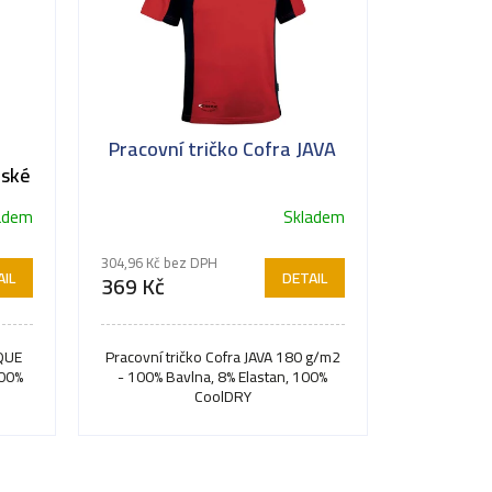
a
Pracovní tričko Cofra JAVA
lské
adem
Skladem
Průměrné
hodnocení
304,96 Kč bez DPH
produktu
IL
DETAIL
369 Kč
je
5,0
z
RQUE
Pracovní tričko Cofra JAVA 180 g/m2
 00%
- 100% Bavlna, 8% Elastan, 100%
5
CoolDRY
hvězdiček.