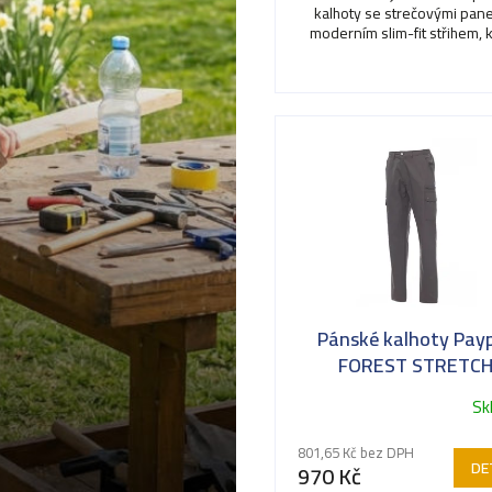
kalhoty se strečovými pane
5
moderním slim-fit střihem, 
hvězdiček.
vás podrží i v tom...
Pánské kalhoty Pay
FOREST STRETC
SUMMER
Sk
801,65 Kč bez DPH
DE
970 Kč