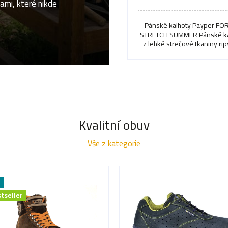
ami, které nikde
Pánské kalhoty Payper FO
STRETCH SUMMER Pánské ka
z lehké strečové tkaniny rip
gumičky na bocích a...
Kvalitní obuv
Vše z kategorie
tseller