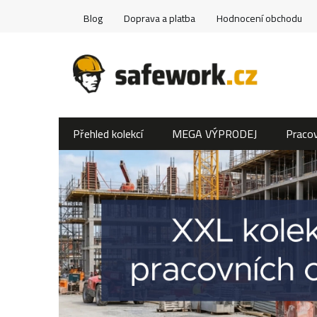
Přejít
Blog
Doprava a platba
Hodnocení obchodu
na
obsah
Přehled kolekcí
MEGA VÝPRODEJ
Pracov