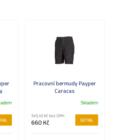
yper
Pracovní bermudy Payper
y
Caracas
ladem
Skladem
Průměrné
hodnocení
545,45 Kč bez DPH
produktu
TAIL
DETAIL
660 Kč
je
5,0