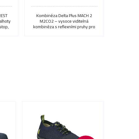
REST
Kombinéza Delta Plus MACH 2
lhoty
M2CO2 – vysoce viditelná
stop,
kombinéza s reflexními pruhy pro
bezpečnost na pracovišti.