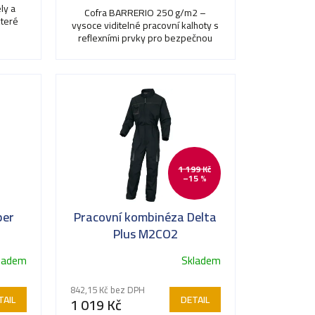
ly a
5
Cofra BARRERIO 250 g/m2 –
které
vysoce viditelné pracovní kalhoty s
hvězdiček.
reflexními prvky pro bezpečnou
práci za každého počasí.
1 199 Kč
–15 %
per
Pracovní kombinéza Delta
H
Plus M2CO2
ladem
Skladem
842,15 Kč bez DPH
TAIL
DETAIL
1 019 Kč