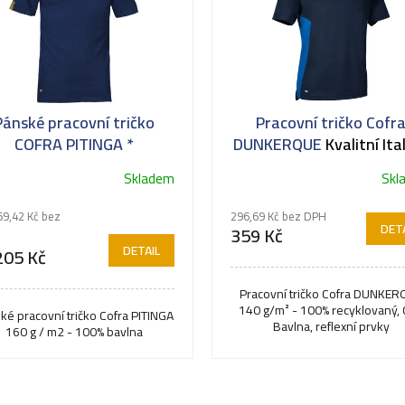
Pánské pracovní tričko
Pracovní tričko Cofr
COFRA PITINGA *
DUNKERQUE
Kvalitní Ita
pracovní tričko
Skladem
Skl
69,42 Kč bez
296,69 Kč bez DPH
DETA
359 Kč
DETAIL
05 Kč
Pracovní tričko Cofra DUNKE
140 g/m² - 100% recyklovaný,
ké pracovní tričko Cofra PITINGA
Bavlna, reflexní prvky
160 g / m2 - 100% bavlna