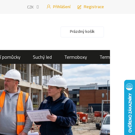
Přihlášení
Registrace
CZK
Nákupní košík
Prázdný košík
í pomůcky
Suchý led
Termoboxy
Termotašky