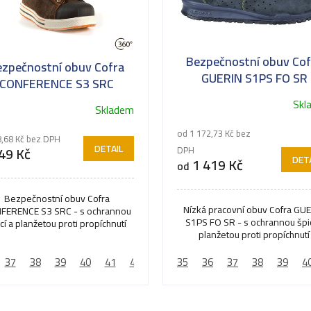
Bezpečnostní obuv Cof
ezpečnostní obuv Cofra
GUERIN S1PS FO SR
CONFERENCE S3 SRC
lná kotníková obuv (S3)
Skl
Skladem
měrné
ocení
od 1 172,73 Kč bez
8,68 Kč bez DPH
uktu
DETAIL
49 Kč
DPH
DETA
1 419 Kč
od
Bezpečnostní obuv Cofra
Nízká pracovní obuv Cofra GU
FERENCE S3 SRC - s ochrannou
S1PS FO SR - s ochrannou špic
cí a planžetou proti propíchnutí
diček.
planžetou proti propíchnutí
37
44
38
45
39
46
40
47
41
48
42
43
35
44
36
45
37
46
38
47
39
4