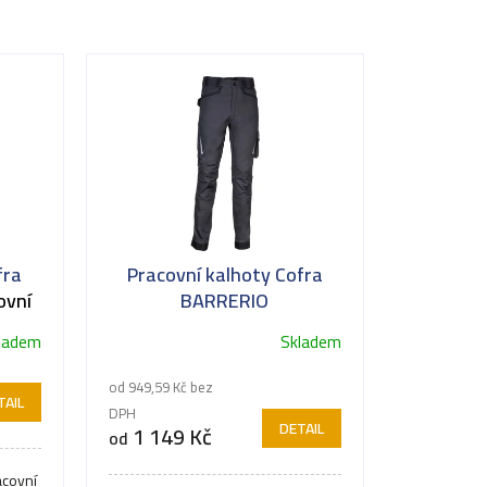
fra
Pracovní kalhoty Cofra
ovní
BARRERIO
ladem
Skladem
Průměrné
hodnocení
od 949,59 Kč bez
produktu
TAIL
DPH
je
DETAIL
1 149 Kč
od
4,0
z
acovní