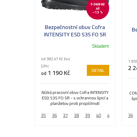
1 369 Kč
až
–13 %
Bezpečnostní obuv Cofra
B
INTENSITY ESD S3S FO SR
Odo
Skladem
Prů
hodn
od 983,47 Kč bez
1 85
prod
2 2
DPH
DETAIL
1 190 Kč
je
od
5,0
z
Nízká pracovní obuv Cofra INTENSITY
CON
5
ESD S3S FO SR - s ochrannou špicí a
špi
hvěz
planžetou proti propíchnutí
35
36
37
38
39
40
41
42
36
43