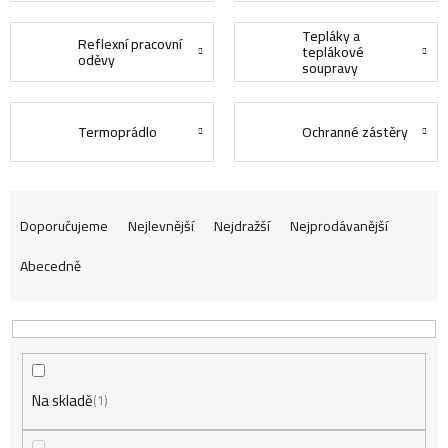
Tepláky a
Reflexní pracovní
teplákové
oděvy
soupravy
Termoprádlo
Ochranné zástěry
Ř
Doporučujeme
Nejlevnější
Nejdražší
Nejprodávanější
Abecedně
a
z
Na skladě
e
1