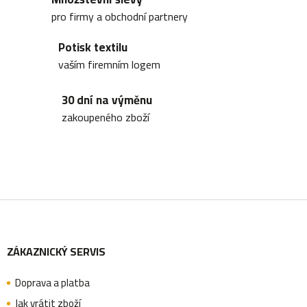
d
pro firmy a obchodní partnery
a
Potisk textilu
c
vaším firemním logem
í
30 dní na výměnu
p
zakoupeného zboží
r
v
k
y
Z
v
ý
ZÁKAZNICKÝ SERVIS
á
p
i
Doprava a platba
Jak vrátit zboží
s