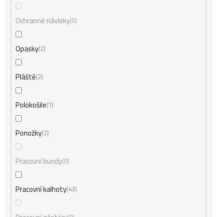
Ochranné návleky
0
Opasky
2
Pláště
2
Polokošile
1
Ponožky
2
Pracovní bundy
0
Pracovní kalhoty
43