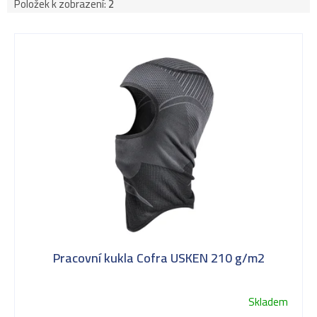
Položek k zobrazení:
2
V
ý
p
i
s
Pracovní kukla Cofra USKEN 210 g/m2
p
Skladem