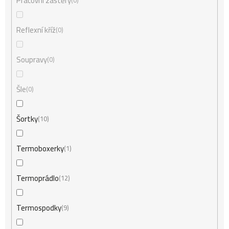
Pracovní zástěry
0
Reflexní kříž
0
Soupravy
0
Šle
0
Šortky
10
Termoboxerky
1
Termoprádlo
12
Termospodky
9