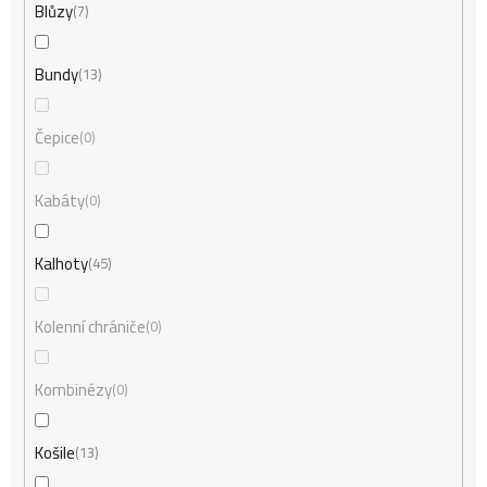
Blůzy
7
Bundy
13
Čepice
0
Kabáty
0
Kalhoty
45
Kolenní chrániče
0
Kombinézy
0
Košile
13