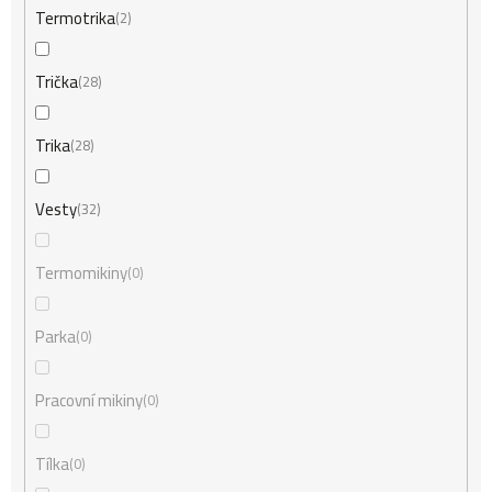
Termotrika
2
Trička
28
Trika
28
Vesty
32
Termomikiny
0
Parka
0
Pracovní mikiny
0
Tílka
0