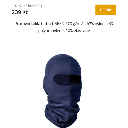
r
197,52 Kč bez DPH
DETAIL
239 Kč
o
Pracovní kukla Cofra USKEN 270 g/m2 - 67% nylon, 23%
polypropylene, 10% elastane
d
u
k
t
ů