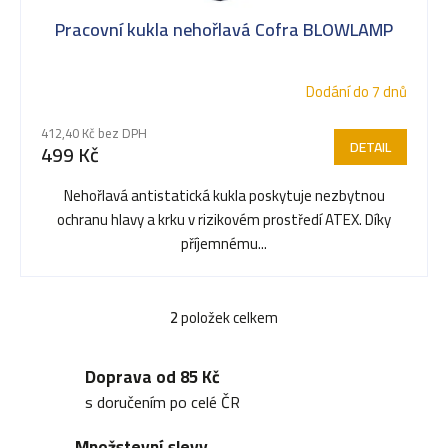
Pracovní kukla nehořlavá Cofra BLOWLAMP
Dodání do 7 dnů
412,40 Kč bez DPH
DETAIL
499 Kč
Nehořlavá antistatická kukla poskytuje nezbytnou
ochranu hlavy a krku v rizikovém prostředí ATEX. Díky
příjemnému...
2
položek celkem
O
v
Doprava od 85 Kč
l
s doručením po celé ČR
á
Množstevní slevy