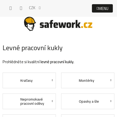
Přejít
CZK
na
obsah
Levné pracovní kukly
Prohlédněte si kvalitní
levné pracovní kukly.
Kraťasy
Montérky
Nepromokavé
Opasky a šle
pracovní oděvy