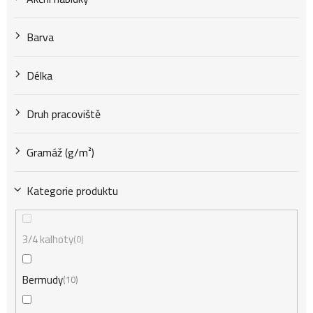
k
Barva
t
Délka
Druh pracoviště
ů
Gramáž (g/m²)
Kategorie produktu
3/4 kalhoty
0
Bermudy
10