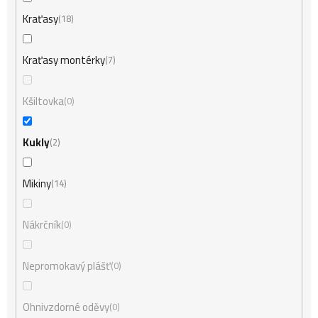
Kraťasy
18
Kraťasy montérky
7
Kšiltovka
0
Kukly
2
Mikiny
14
Nákrčník
0
Nepromokavý plášť
0
Ohnivzdorné oděvy
0