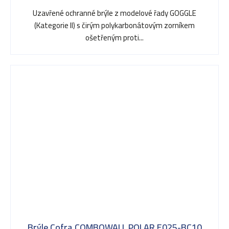
Uzavřené ochranné brýle z modelové řady GOGGLE
(Kategorie II) s čirým polykarbonátovým zorníkem
ošetřeným proti...
Brýle Cofra COMBOWALL POLAR E025-BC10