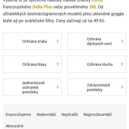
Vyberte si ze špičkové nabídky italské značky
Cofra
,
francouzského
Delta Plus
nebo prověřeného
3M
. Od
ultralehkých šestnáctigramových modelů přes utěsněné goggle
brýle až po svářečské filtry. Ceny začínají už na 49 Kč.
Ochrana
Ochrana zraku
dýchacích cest
Ochrana hlavy
Ochrana sluchu
Jednorázové
Zdravotnické
ochranné
pomůcky
pomůcky
Ř
Doporučujeme
Nejlevnější
Nejdražší
Nejprodávanější
Abecedně