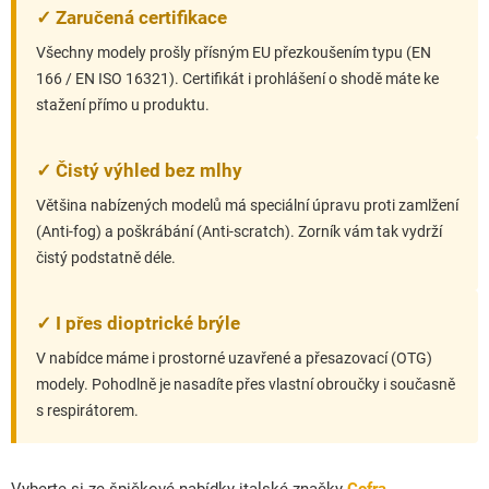
✓ Zaručená certifikace
Všechny modely prošly přísným EU přezkoušením typu (EN
166 / EN ISO 16321). Certifikát i prohlášení o shodě máte ke
stažení přímo u produktu.
✓ Čistý výhled bez mlhy
Většina nabízených modelů má speciální úpravu proti zamlžení
(Anti-fog) a poškrábání (Anti-scratch). Zorník vám tak vydrží
čistý podstatně déle.
✓ I přes dioptrické brýle
V nabídce máme i prostorné uzavřené a přesazovací (OTG)
modely. Pohodlně je nasadíte přes vlastní obroučky i současně
s respirátorem.