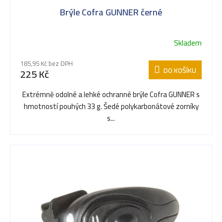
Brýle Cofra GUNNER černé
p
Skladem
r
185,95 Kč bez DPH
DO KOŠÍKU
225 Kč
o
Extrémně odolné a lehké ochranné brýle Cofra GUNNER s
hmotností pouhých 33 g. Šedé polykarbonátové zorníky
d
s...
u
k