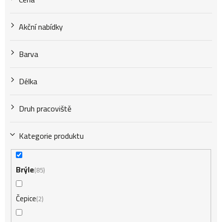
o
Akční nabídky
d
Barva
u
Délka
k
Druh pracoviště
t
Kategorie produktu
ů
Brýle
85
Čepice
2