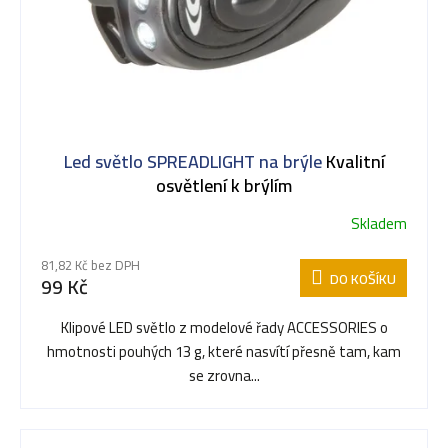
t
ů
Led světlo SPREADLIGHT na brýle
Kvalitní
osvětlení k brýlím
Skladem
81,82 Kč bez DPH
DO KOŠÍKU
99 Kč
Klipové LED světlo z modelové řady ACCESSORIES o
hmotnosti pouhých 13 g, které nasvítí přesně tam, kam
se zrovna...