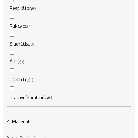
Respirátory
3
Rukavice
1
Sluchátka
3
Štíty
3
Ušní filtry
1
Pracovní kombinézy
1
Materiál