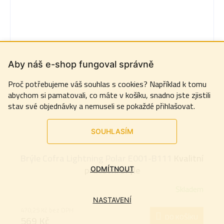
Aby náš e-shop fungoval správně
Proč potřebujeme váš souhlas s cookies? Například k tomu
abychom si pamatovali, co máte v košíku, snadno jste zjistili
stav své objednávky a nemuseli se pokaždé přihlašovat.
SOUHLASÍM
Brýle Cofra Lightning Polar E001-B111
Kvalitní
pracovní brýle
ODMÍTNOUT
Skladem
NASTAVENÍ
470,25 Kč bez DPH
DO KOŠÍKU
569 Kč