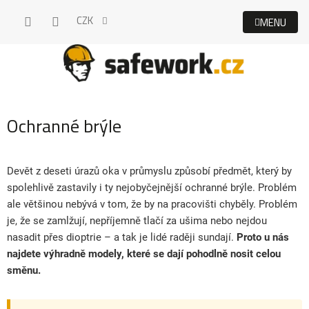
Přejít
CZK
na
obsah
Ochranné brýle
Devět z deseti úrazů oka v průmyslu způsobí předmět, který by
spolehlivě zastavily i ty nejobyčejnější ochranné brýle. Problém
ale většinou nebývá v tom, že by na pracovišti chyběly. Problém
je, že se zamlžují, nepříjemně tlačí za ušima nebo nejdou
nasadit přes dioptrie – a tak je lidé raději sundají.
Proto u nás
najdete výhradně modely, které se dají pohodlně nosit celou
směnu.