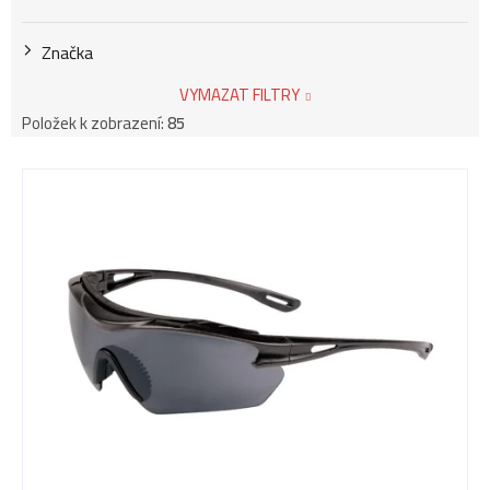
Značka
VYMAZAT FILTRY
Položek k zobrazení:
85
V
ý
p
i
s