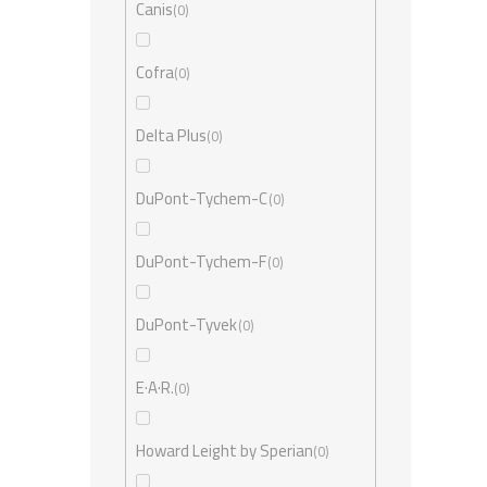
Canis
0
Cofra
0
Delta Plus
0
DuPont-Tychem-C
0
DuPont-Tychem-F
0
DuPont-Tyvek
0
E·A·R.
0
Howard Leight by Sperian
0