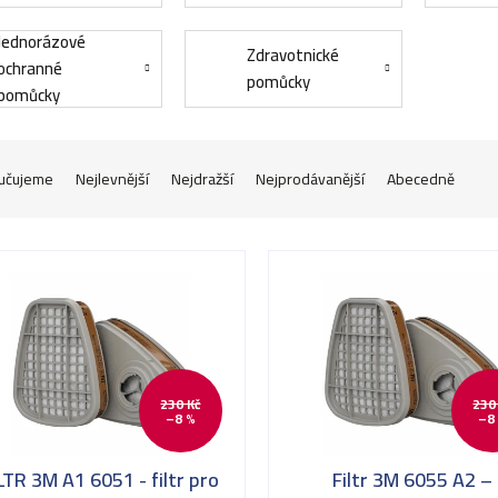
Jednorázové
Zdravotnické
ochranné
pomůcky
pomůcky
učujeme
Nejlevnější
Nejdražší
Nejprodávanější
Abecedně
230 Kč
230
–8 %
–8
LTR 3M A1 6051 - filtr pro
Filtr 3M 6055 A2 –