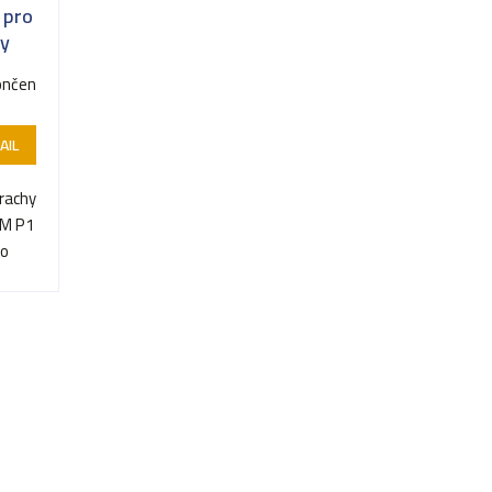
 pro
ty
ončen
AIL
prachy
3M P1
do