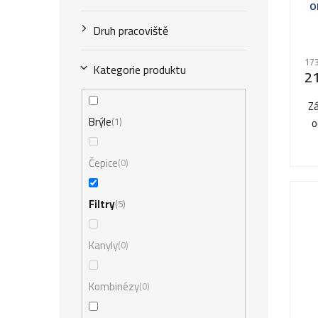
r
o
d
o
Druh pracoviště
u
d
173
Kategorie produktu
k
2
u
t
Zá
k
Brýle
ů
1
o
t
ů
Čepice
0
Filtry
5
Kanyly
0
Kombinézy
0