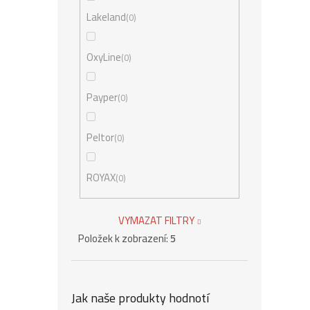
Lakeland
0
OxyLine
0
Payper
0
Peltor
0
ROYAX
0
VYMAZAT FILTRY
Položek k zobrazení:
5
Jak naše produkty hodnotí