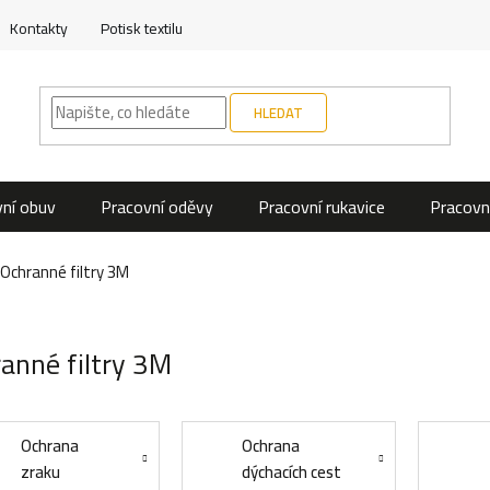
Kontakty
Potisk textilu
HLEDAT
ní obuv
Pracovní oděvy
Pracovní rukavice
Pracovn
Ochranné filtry 3M
anné filtry 3M
Ochrana
Ochrana
zraku
dýchacích cest