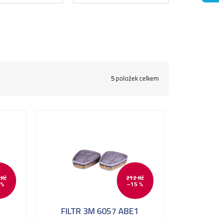
5
položek celkem
 Kč
212 Kč
 %
–15 %
FILTR 3M 6057 ABE1