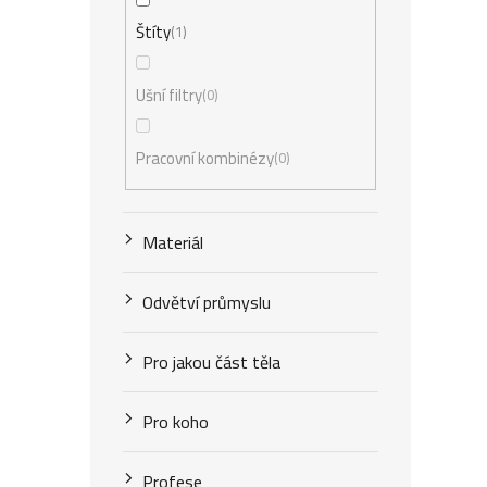
Štíty
1
Ušní filtry
0
Pracovní kombinézy
0
Materiál
Odvětví průmyslu
Pro jakou část těla
Pro koho
Profese