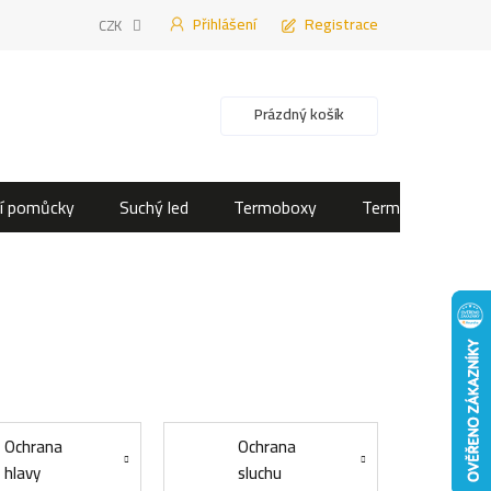
Přihlášení
Registrace
CZK
Nákupní košík
Prázdný košík
í pomůcky
Suchý led
Termoboxy
Termotašky
Ochrana
Ochrana
hlavy
sluchu