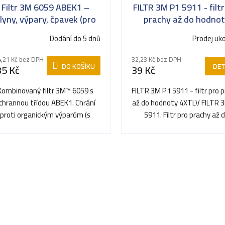
Filtr 3M 6059 ABEK1 –
FILTR 3M P1 5911 - filtr
lyny, výpary, čpavek (pro
prachy až do hodno
masky 6000/7000)
4XTLV
Dodání do 5 dnů
Prodej uk
,21 Kč bez DPH
32,23 Kč bez DPH
DO KOŠÍKU
DET
35 Kč
39 Kč
Kombinovaný filtr 3M™ 6059 s
FILTR 3M P1 5911 - filtr pro 
chrannou třídou ABEK1. Chrání
až do hodnoty 4XTLV FILTR 
proti organickým výparům (s
5911. Filtr pro prachy až 
bodem varu nad 65 °C),...
hodnoty 4XTLV pro...
O
v
l
á
d