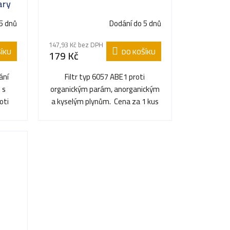
ary
0)
5 dnů
Dodání do 5 dnů
147,93 Kč bez DPH
ÍKU
DO KOŠÍKU
179 Kč
ání
Filtr typ 6057 ABE1 proti
 s
organickým parám, anorganickým
oti
a kyselým plynům. Cena za 1 kus
...