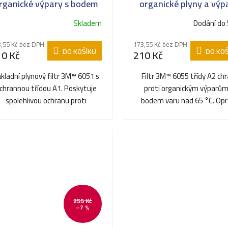
rganické výpary s bodem
organické plyny a výp
varu vyšším než 65°C
(pro masky 6000/700
Skladem
Dodání do 
,55 Kč bez DPH
173,55 Kč bez DPH
DO KOŠÍKU
DO KOŠ
10 Kč
210 Kč
kladní plynový filtr 3M™ 6051 s
Filtr 3M™ 6055 třídy A2 chr
chrannou třídou A1. Poskytuje
proti organickým výparům
spolehlivou ochranu proti
bodem varu nad 65 °C. Opr
organickým plynům a...
6051 (A1) má vyšší kapacitu
255 Kč
–7 %