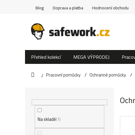
Přejít
Blog
Doprava a platba
Hodnocení obchodu
na
obsah
Přehled kolekcí
MEGA VÝPRODEJ
Pracov
Pracovní pomůcky
Ochranné pomůcky
Domů
P
Ochr
o
s
Na skladě
1
t