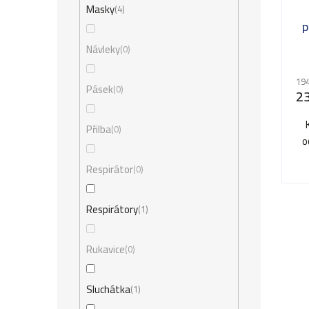
Masky
4
p
Návleky
0
194
Pásek
0
2
Přilba
0
o
Respirátor
0
Respirátory
1
Rukavice
0
Sluchátka
1