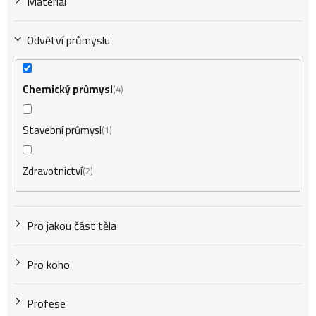
Materiál
ů
Odvětví průmyslu
Chemický průmysl
4
Stavební průmysl
1
Zdravotnictví
2
Pro jakou část těla
Pro koho
Profese