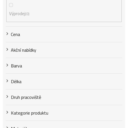
p
Výprodej
0
r
Cena
o
Akční nabídky
d
Barva
u
Délka
k
Druh pracoviště
t
Kategorie produktu