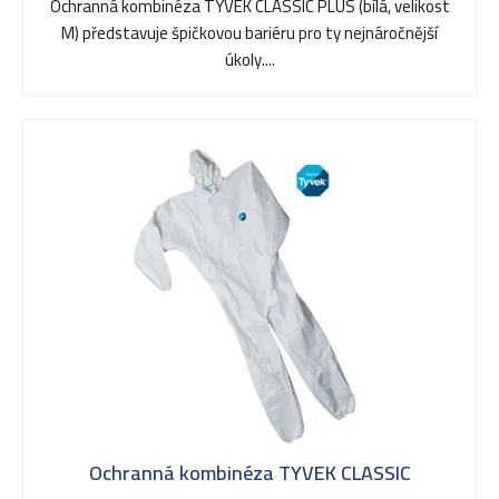
o
Ochranná kombinéza TYVEK CLASSIC PLUS (bílá, velikost
M) představuje špičkovou bariéru pro ty nejnáročnější
d
úkoly....
u
k
t
ů
Ochranná kombinéza TYVEK CLASSIC