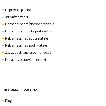
á
p
i
Doprava a platba
p
Jak vrátit zboží
s
Obchodní podmínky spotřebitelé
u
a
Obchodní podmínky podnikatelé
Reklamační řád spotřebitelé
Reklamační řád podnikatelé
t
Zásady ochrany osobních údajů
Pravidla zpracování recenzí
í
INFORMACE PRO VÁS
Blog