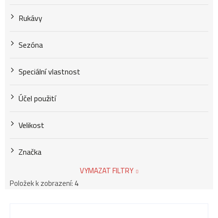
Rukávy
Sezóna
Speciální vlastnost
Účel použití
Velikost
Značka
VYMAZAT FILTRY
Položek k zobrazení:
4
V