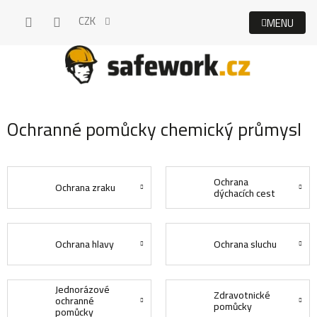
Přejít
CZK
na
obsah
Ochranné pomůcky chemický průmysl
Ochrana
Ochrana zraku
dýchacích cest
Ochrana hlavy
Ochrana sluchu
Jednorázové
Zdravotnické
ochranné
pomůcky
pomůcky