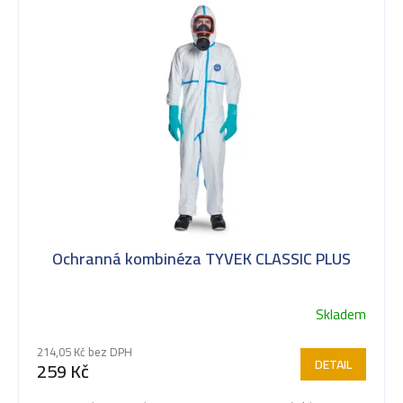
ý
p
i
s
Ochranná kombinéza TYVEK CLASSIC PLUS
p
Skladem
r
214,05 Kč bez DPH
DETAIL
259 Kč