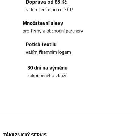
Doprava od 85 Kč
l
s doručením po celé ČR
á
Množstevní slevy
d
pro firmy a obchodní partnery
a
Potisk textilu
c
vaším firemním logem
í
30 dní na výměnu
p
zakoupeného zboží
r
v
k
y
Z
v
ý
ZÁKAZNICKÝ SERVIS