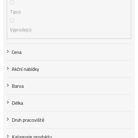
Tip
0
p
Výprodej
0
r
Cena
o
Akční nabídky
d
Barva
u
Délka
k
Druh pracoviště
Kategorie produktu