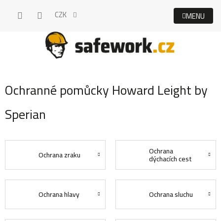
Přejít
CZK
na
obsah
Ochranné pomůcky Howard Leight by
Sperian
Ochrana
Ochrana zraku
dýchacích cest
Ochrana hlavy
Ochrana sluchu