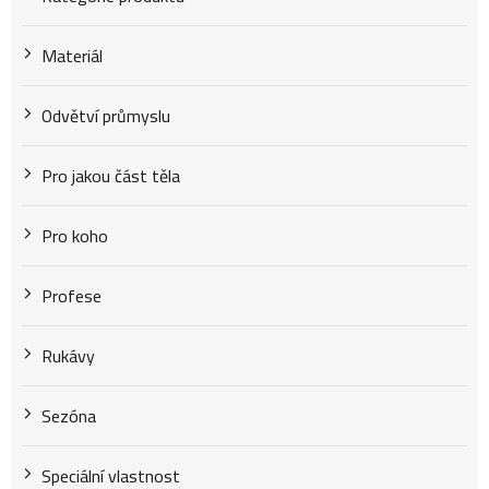
t
Materiál
ů
Odvětví průmyslu
Pro jakou část těla
Pro koho
Profese
Rukávy
Sezóna
Speciální vlastnost