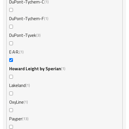
DuPont-Tychem-C
1
DuPont-Tychem-F
1
DuPont-Tyvek
3
E·A·R.
1
Howard Leight by Sperian
1
Lakeland
1
OxyLine
1
Payper
13