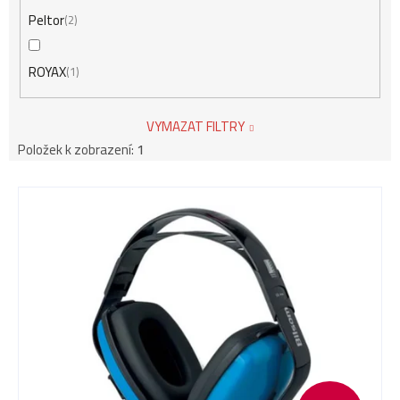
Peltor
2
ROYAX
1
VYMAZAT FILTRY
Položek k zobrazení:
1
V
ý
p
i