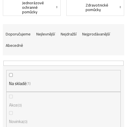
Jednorázové
Zdravotnické
ochranné
pomůcky
pomůcky
Ř
Doporučujeme
Nejlevnější
Nejdražší
Nejprodávanější
Abecedně
a
z
Na skladě
e
1
n
Akce
0
í
Novinka
0