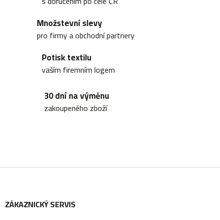
s doručením po celé ČR
á
t
Množstevní slevy
d
pro firmy a obchodní partnery
a
ů
Potisk textilu
c
vaším firemním logem
í
30 dní na výměnu
p
zakoupeného zboží
r
v
k
y
Z
v
ý
ZÁKAZNICKÝ SERVIS
á
p