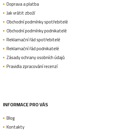
i
Doprava a platba
p
Jak vrátit zboží
s
Obchodní podmínky spotřebitelé
u
a
Obchodní podmínky podnikatelé
Reklamační řád spotřebitelé
Reklamační řád podnikatelé
t
Zásady ochrany osobních údajů
Pravidla zpracování recenzí
í
INFORMACE PRO VÁS
Blog
Kontakty