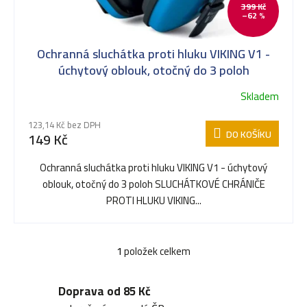
399 Kč
–62 %
s
Ochranná sluchátka proti hluku VIKING V1 -
p
úchytový oblouk, otočný do 3 poloh
Skladem
r
123,14 Kč bez DPH
DO KOŠÍKU
149 Kč
o
Ochranná sluchátka proti hluku VIKING V1 - úchytový
oblouk, otočný do 3 poloh SLUCHÁTKOVÉ CHRÁNIČE
d
PROTI HLUKU VIKING...
u
1
položek celkem
O
v
Doprava od 85 Kč
k
l