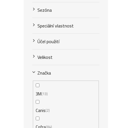
Sezóna
Speciální vlastnost
Účel použití
Velikost
Značka
3M
13
Canis
2
Cofra
84