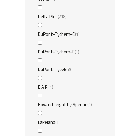
Delta Plus
218
DuPont-Tychem-C
1
DuPont-Tychem-F
1
DuPont-Tyvek
3
E·A·R.
1
Howard Leight by Sperian
1
Lakeland
1