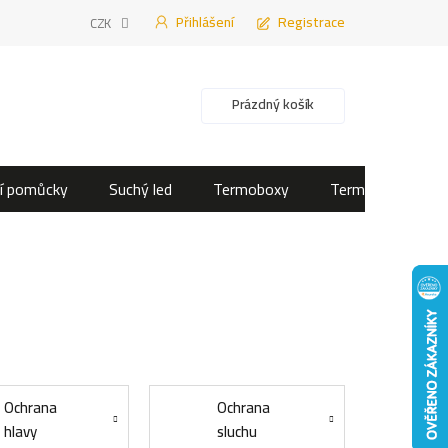
Přihlášení
Registrace
CZK
Nákupní košík
Prázdný košík
í pomůcky
Suchý led
Termoboxy
Termotašky
Ochrana
Ochrana
hlavy
sluchu