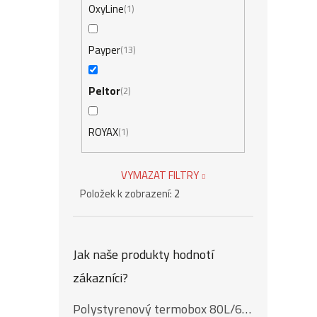
OxyLine
1
Payper
13
Peltor
2
ROYAX
1
VYMAZAT FILTRY
Položek k zobrazení:
2
Jak naše produkty hodnotí
zákazníci?
Polystyrenový termobox 80L/62Kg