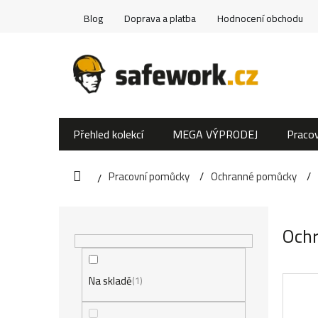
Přejít
Blog
Doprava a platba
Hodnocení obchodu
na
obsah
Přehled kolekcí
MEGA VÝPRODEJ
Pracov
Pracovní pomůcky
Ochranné pomůcky
Domů
P
Ochr
o
s
Na skladě
1
t