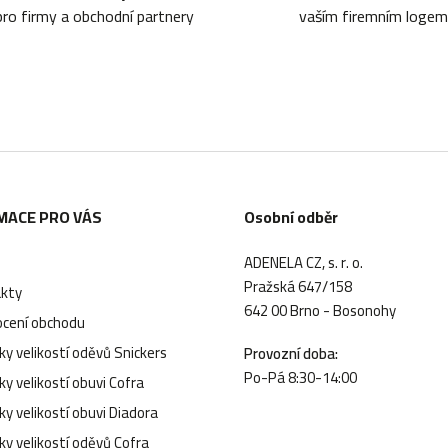
pro firmy a obchodní partnery
vaším firemním logem
MACE PRO VÁS
Osobní odběr
ADENELA CZ, s. r. o.
Pražská 647/158
kty
642 00 Brno - Bosonohy
cení obchodu
y velikostí oděvů Snickers
Provozní doba:
Po-Pá 8:30-14:00
y velikostí obuvi Cofra
y velikostí obuvi Diadora
ky velikostí oděvů Cofra