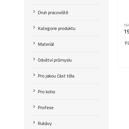
r
d
o
Druh pracoviště
u
d
164
Kategorie produktu
k
1
u
t
Pá
k
Materiál
ů
t
Odvětví průmyslu
ů
Pro jakou část těla
Pro koho
Profese
Rukávy