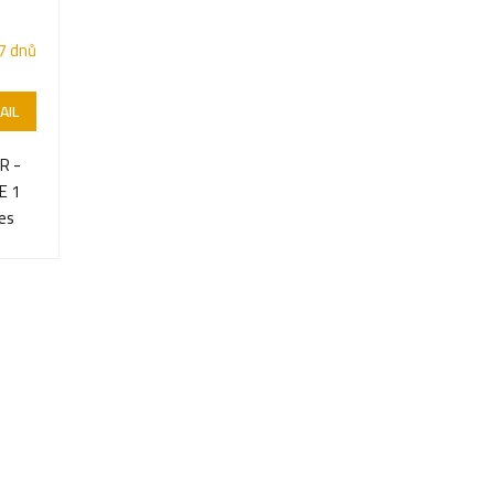
510A
7 dnů
s
AIL
R -
E 1
es
LTOR