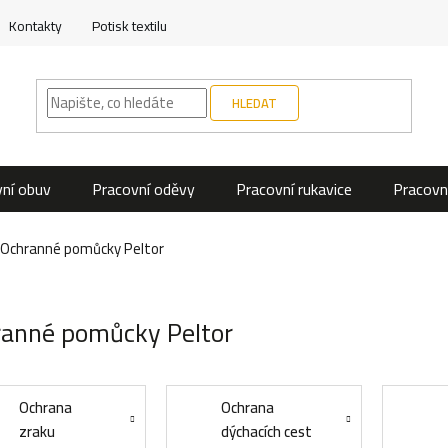
Kontakty
Potisk textilu
HLEDAT
ní obuv
Pracovní oděvy
Pracovní rukavice
Pracovn
Ochranné pomůcky Peltor
anné pomůcky Peltor
Ochrana
Ochrana
zraku
dýchacích cest