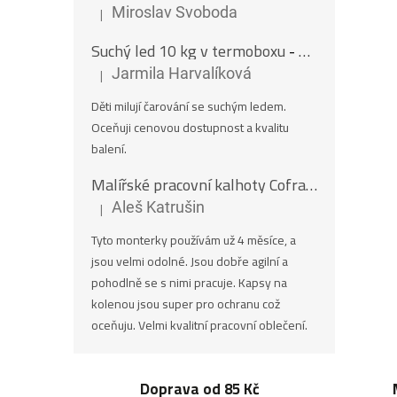
|
Miroslav Svoboda
Hodnocení produktu je 5 z 5 hvězdiček.
Suchý led 10 kg v termoboxu
- Nugety 16 mm
|
Jarmila Harvalíková
Hodnocení produktu je 5 z 5 hvězdiček.
Děti milují čarování se suchým ledem.
Oceňuji cenovou dostupnost a kvalitu
balení.
Malířské pracovní kalhoty Cofra SALISBOURG
|
Aleš Katrušin
Hodnocení produktu je 5 z 5 hvězdiček.
Tyto monterky používám už 4 měsíce, a
jsou velmi odolné. Jsou dobře agilní a
pohodlně se s nimi pracuje. Kapsy na
kolenou jsou super pro ochranu což
oceňuju. Velmi kvalitní pracovní oblečení.
Doprava od 85 Kč