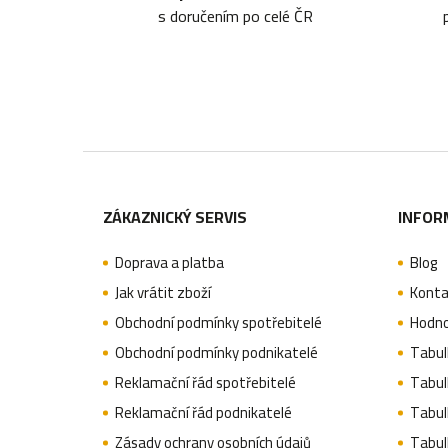
s doručením po celé ČR
Z
á
ZÁKAZNICKÝ SERVIS
INFOR
p
Doprava a platba
Blog
a
Jak vrátit zboží
Konta
t
Obchodní podmínky spotřebitelé
Hodno
í
Obchodní podmínky podnikatelé
Tabulk
Reklamační řád spotřebitelé
Tabulk
Reklamační řád podnikatelé
Tabulk
Zásady ochrany osobních údajů
Tabul