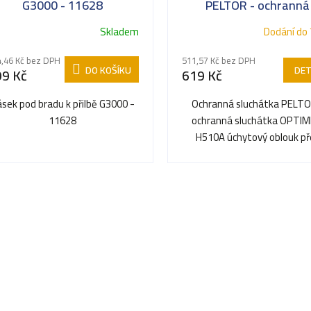
G3000 - 11628
PELTOR - ochranná
sluchátka OPTIME 1 H
Skladem
Dodání do 
úchytový oblouk pře
temeno
,46 Kč bez DPH
511,57 Kč bez DPH
DO KOŠÍKU
DET
99 Kč
619 Kč
sek pod bradu k přilbě G3000 -
Ochranná sluchátka PELTO
11628
ochranná sluchátka OPTIM
H510A úchytový oblouk př
temeno Sluchový chánič PE
-...
O
v
l
á
d
a