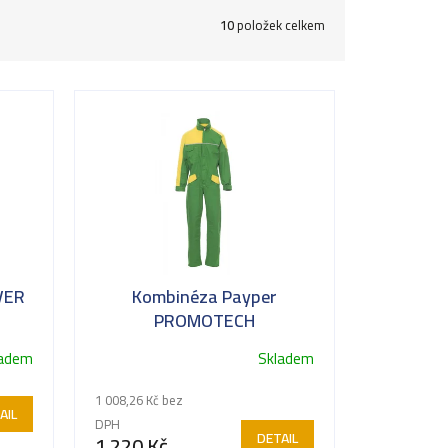
10
položek celkem
VER
Kombinéza Payper
PROMOTECH
ladem
Skladem
1 008,26 Kč bez
AIL
DPH
DETAIL
1 220 Kč