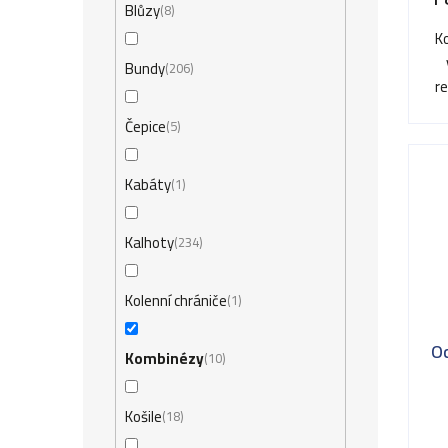
t
Blůzy
8
k
ů
K
t
Bundy
206
r
ů
Čepice
5
Kabáty
1
Kalhoty
234
Kolenní chrániče
1
O
Kombinézy
10
Košile
18