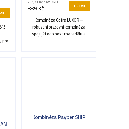
734,71 Kč bez DPH
DETAIL
889 Kč
AIL
Kombinéza Cofra LUXOR –
245
robustní pracovní kombinéza
spojující odolnost materiálu a
y pro
pohodlí.
.
a
Kombinéza Payper SHIP
MAN