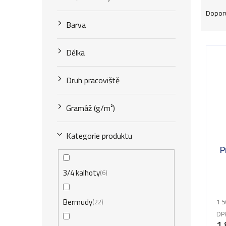
Ř
Dopor
a
Barva
z
V
Délka
e
ý
n
Druh pracoviště
p
í
i
Gramáž (g/m²)
p
s
r
Kategorie produktu
p
P
o
r
d
3/4 kalhoty
6
o
u
d
Bermudy
22
1 5
k
u
DP
1 