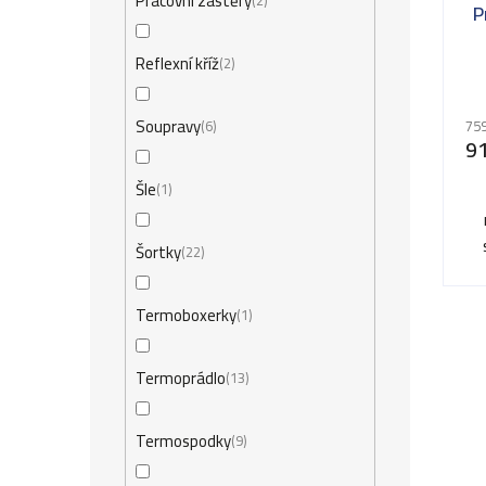
Pracovní zástěry
2
P
Reflexní kříž
2
Soupravy
6
759
9
Šle
1
Šortky
22
Termoboxerky
1
Termoprádlo
13
Termospodky
9