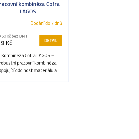
racovní kombinéza Cofra
LAGOS
Dodání do 7 dnů
,50 Kč bez DPH
DETAIL
19 Kč
Kombinéza Cofra LAGOS –
robustní pracovní kombinéza
spojující odolnost materiálu a
pohodlí.
O
v
l
á
d