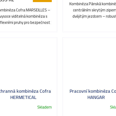
Kombinéza Pánská kombiné
ombinéza Cofra MARSEILLES –
centrálním skrytým zipem
vysoce viditelná kombinéza s
dvějitým jezdcem – robus
eflexními pruhy pro bezpečnost
pracovní kombinéza spojující
na pracovišti.
chranná kombinéza Cofra
Pracovní kombinéza C
HERMETICAL
HANGAR
Skladem
Sk
Průměrné
hodnocení