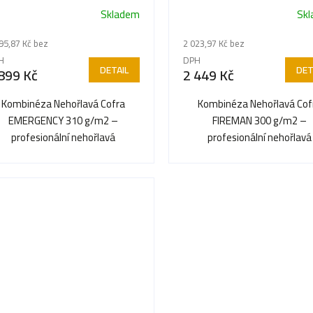
EMERGENCY
Skladem
Sk
Průměrné
hodnocení
95,87 Kč bez
2 023,97 Kč bez
produktu
H
DPH
je
DETAIL
DET
899 Kč
2 449 Kč
5,0
z
Kombinéza Nehořlavá Cofra
Kombinéza Nehořlavá Cof
5
EMERGENCY 310 g/m2 –
FIREMAN 300 g/m2 –
hvězdiček.
profesionální nehořlavá
profesionální nehořlavá
mbinéza pro maximální bezpečí
kombinéza pro maximální be
v rizikových...
v rizikových...