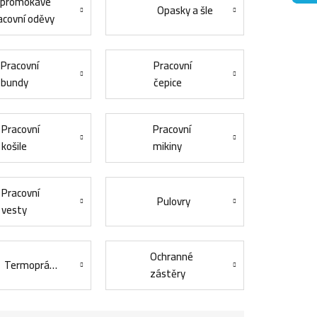
promokavé
Opasky a šle
acovní oděvy
Pracovní
Pracovní
bundy
čepice
Pracovní
Pracovní
košile
mikiny
Pracovní
Pulovry
vesty
Ochranné
Termoprádlo
zástěry