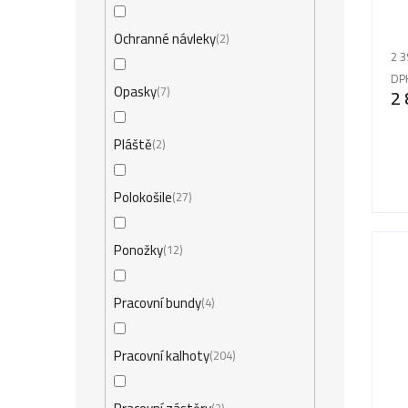
Ochranné návleky
2
2 3
DP
Opasky
7
2 
Pláště
2
Polokošile
27
ko
Ponožky
12
Pracovní bundy
4
Pracovní kalhoty
204