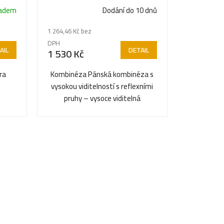
ladem
Dodání do 10 dnů
1 264,46 Kč bez
DPH
AIL
DETAIL
1 530 Kč
ra
Kombinéza Pánská kombinéza s
vysokou viditelností s reflexními
pruhy – vysoce viditelná
zpečí
kombinéza s reflexními pruhy...