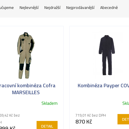
učujeme
Nejlevnější
Nejdražší
Nejprodávanější
Abecedně
racovní kombinéza Cofra
Kombinéza Payper CO
MARSEILLES
Skladem
Sk
69,42 Kč bez
719,01 Kč bez DPH
DET
870 Kč
H
DETAIL
899 Kč