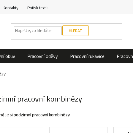
Kontakty
Potisk textilu
HLEDAT
ní obuv
Pracovní oděvy
Pracovní rukavice
Pracovn
ézy
imní pracovní kombinézy
něte si
podzimní pracovní kombinézy
.