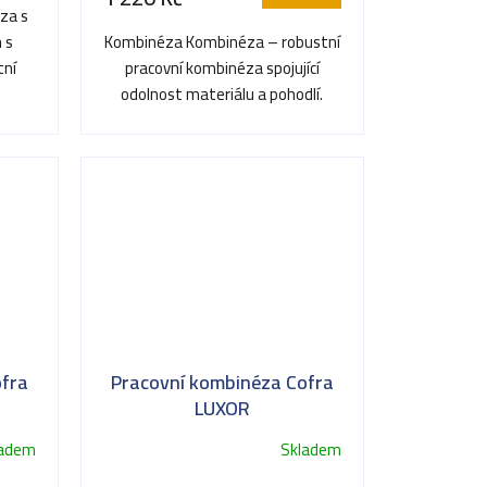
za s
 s
Kombinéza Kombinéza – robustní
tní
pracovní kombinéza spojující
...
odolnost materiálu a pohodlí.
ofra
Pracovní kombinéza Cofra
LUXOR
ladem
Skladem