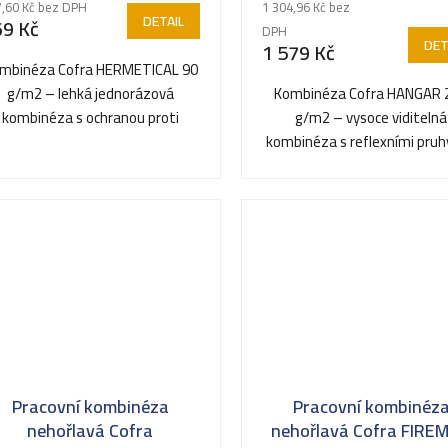
,60 Kč bez DPH
1 304,96 Kč bez
produktu
DETAIL
69 Kč
DPH
je
DET
1 579 Kč
5,0
mbinéza Cofra HERMETICAL 90
z
g/m2 – lehká jednorázová
Kombinéza Cofra HANGAR 
5
kombinéza s ochranou proti
g/m2 – vysoce viditelná
hvězdiček.
prachu a postřiku kapalinami.
kombinéza s reflexními pruh
bezpečnost na pracovišti
Pracovní kombinéza
Pracovní kombinéz
nehořlavá Cofra
nehořlavá Cofra FIRE