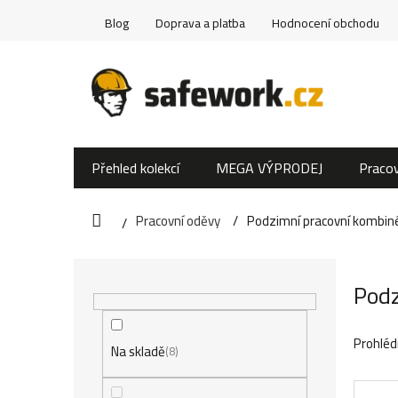
Přejít
Blog
Doprava a platba
Hodnocení obchodu
na
obsah
Přehled kolekcí
MEGA VÝPRODEJ
Pracov
Pracovní oděvy
Podzimní pracovní kombin
Domů
P
Podz
o
s
Prohléd
Na skladě
8
t