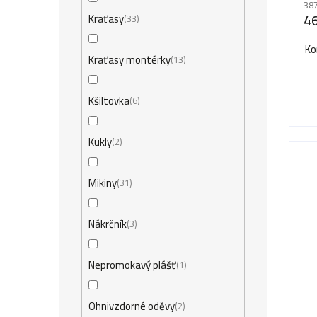
387
4
Kraťasy
33
Ko
Kraťasy montérky
13
Kšiltovka
6
Kukly
2
Mikiny
31
Nákrčník
3
Nepromokavý plášť
1
Ohnivzdorné oděvy
2