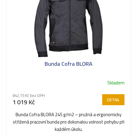
t
ů
Bunda Cofra BLORA
Skladem
842,15 Kč bez DPH
DETAIL
1 019 Kč
Bunda Cofra BLORA 245 g/m2 – pružná a ergonomicky
střižená pracovní bunda pro dokonalou volnost pohybu při
každém úkolu.