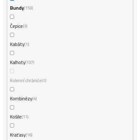
Bundy
153
Čepice
3
Kabáty
1
Kalhoty
137
Kolenní chrániče
0
Kombinézy
4
Košile
11
Kraťasy
16