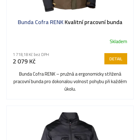
s
Bunda Cofra RENK
Kvalitní pracovní bunda
p
Skladem
r
1 718,18 Kč bez DPH
DETAIL
2 079 Kč
o
Bunda Cofra RENK – pružná a ergonomicky střižená
pracovní bunda pro dokonalou volnost pohybu při každém
d
úkolu.
u
k