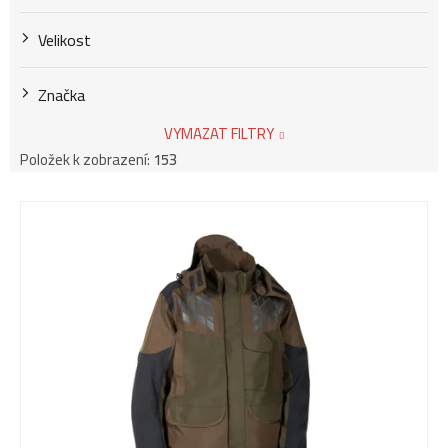
Velikost
Značka
VYMAZAT FILTRY
Položek k zobrazení:
153
V
ý
p
i