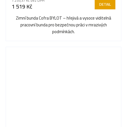
1 255,37 Kč bez DPH
produktu
DETAIL
1 519 Kč
je
5,0
Zimní bunda Cofra BYLOT – hřejivá a vysoce viditelná
z
pracovní bunda pro bezpečnou práci v mrazivých
5
podmínkách.
hvězdiček.