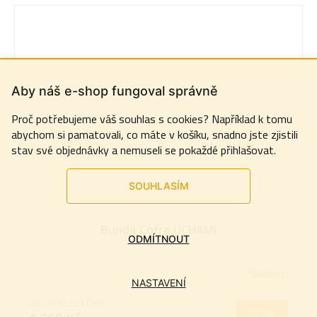
Aby náš e-shop fungoval správně
Proč potřebujeme váš souhlas s cookies? Například k tomu
abychom si pamatovali, co máte v košíku, snadno jste zjistili
stav své objednávky a nemuseli se pokaždé přihlašovat.
SOUHLASÍM
Bunda Cofra UCHAMI
ODMÍTNOUT
Skladem
NASTAVENÍ
883,47 Kč bez DPH
DETAIL