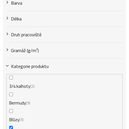
k
Barva
t
Délka
Druh pracoviště
ů
Gramáž (g/m²)
Kategorie produktu
3/4 kalhoty
2
Bermudy
9
Blůzy
3