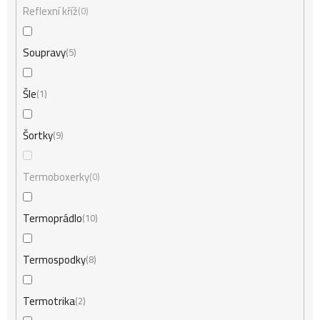
Reflexní kříž
0
Soupravy
5
Šle
1
Šortky
9
Termoboxerky
0
Termoprádlo
10
Termospodky
8
Termotrika
2