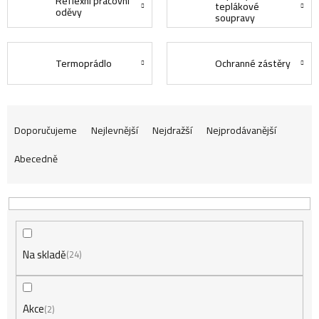
Reflexní pracovní
teplákové
oděvy
soupravy
Termoprádlo
Ochranné zástěry
Ř
Doporučujeme
Nejlevnější
Nejdražší
Nejprodávanější
Abecedně
a
z
Na skladě
e
24
n
Akce
2