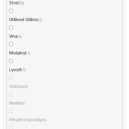
Streč
6
Uhlíkové Vlákno
2
Vlna
4
Modakryl
1
Lyocell
1
Viskóza
0
Modal
0
Přírodní materiály
0