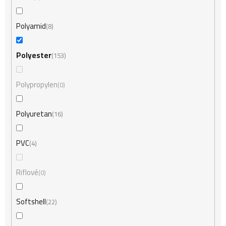
Polyamid
8
Polyester
153
Polypropylen
0
Polyuretan
16
PVC
4
Riflové
0
Softshell
22