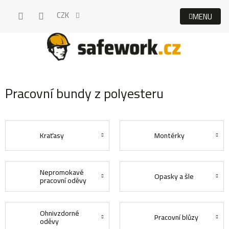
Přejít
CZK
na
obsah
Pracovní bundy z polyesteru
Kraťasy
Montérky
Nepromokavé
Opasky a šle
pracovní oděvy
Ohnivzdorné
Pracovní blůzy
oděvy