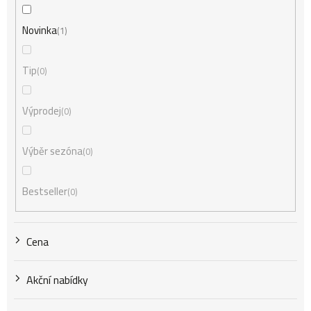
í
Novinka
1
Tip
0
p
Výprodej
0
r
Výběr sezóna
0
o
Bestseller
0
d
Cena
u
Akční nabídky