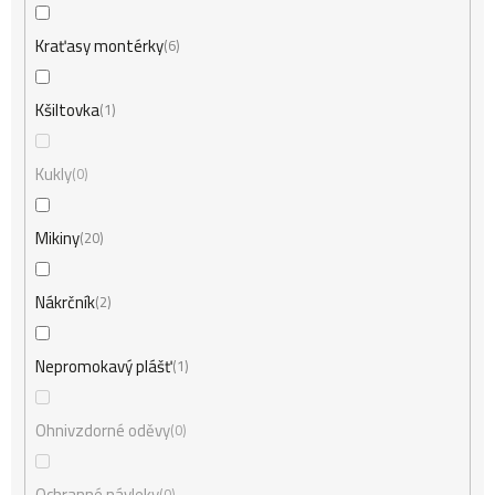
Kraťasy montérky
6
Kšiltovka
1
Kukly
0
Mikiny
20
Nákrčník
2
Nepromokavý plášť
1
Ohnivzdorné oděvy
0
Ochranné návleky
0