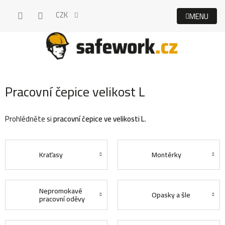
Přejít
CZK
na
obsah
Pracovní čepice velikost L
Prohlédněte si
pracovní čepice ve velikosti L
.
Kraťasy
Montérky
Nepromokavé
Opasky a šle
pracovní oděvy