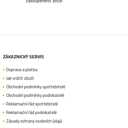
zakoupeného zboží
Z
ZÁKAZNICKÝ SERVIS
á
Doprava a platba
p
Jak vrátit zboží
Obchodní podmínky spotřebitelé
a
Obchodní podmínky podnikatelé
Reklamační řád spotřebitelé
Reklamační řád podnikatelé
t
Zásady ochrany osobních údajů