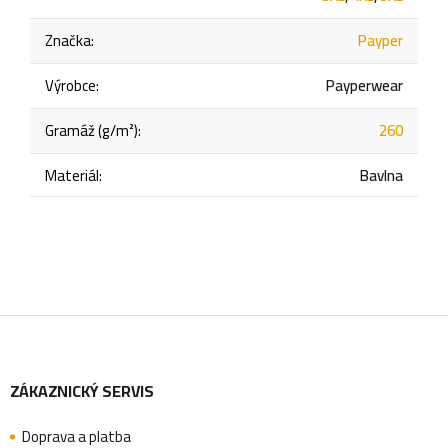
Značka
:
Payper
Výrobce
:
Payperwear
Gramáž (g/m²)
:
260
Materiál
:
Bavlna
Z
ZÁKAZNICKÝ SERVIS
á
Doprava a platba