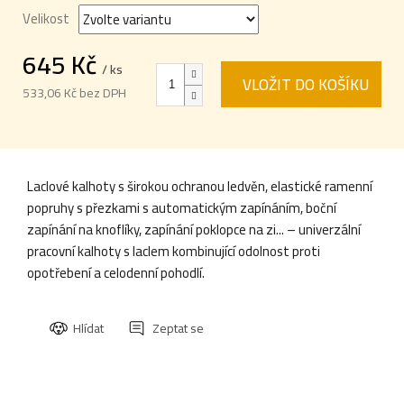
Velikost
645 Kč
/ ks
VLOŽIT DO KOŠÍKU
533,06 Kč bez DPH
Měrná
cena:
Laclové kalhoty s širokou ochranou ledvěn, elastické ramenní
popruhy s přezkami s automatickým zapínáním, boční
zapínání na knoflíky, zapínání poklopce na zi... – univerzální
pracovní kalhoty s laclem kombinující odolnost proti
opotřebení a celodenní pohodlí.
Hlídat
Zeptat se