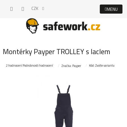
Přejít
CZK
na
obsah
Montérky Payper TROLLEY s laclem
Průměrné
2 hodnocení
Podrobnosti hodnocení
Kód:
Zvolte variantu
Značka:
Payper
hodnocení
produktu
je
5,0
z
5
hvězdiček.