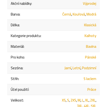
Akční nabídky
:
Výprodej
Barva
:
Černá
,
Kouřová
,
Modrá
Délka
:
Klasická
Kategorie produktu
:
Kalhoty
Materiál
:
Bavlna
Pro koho
:
Pánské
Sezóna
:
Jarní
,
Letní
,
Podzimní
Střih
:
S laclem
Účel použití
:
Práce
Velikost
:
XS
,
S
,
2XS
,
M
,
L
,
XL
,
2XL
,
3XL
,
4XL
,
5XL