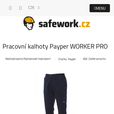
Přejít
CZK
na
obsah
Pracovní kalhoty Payper WORKER PRO
Průměrné
Neohodnoceno
Podrobnosti hodnocení
Kód:
Zvolte variantu
Značka:
Payper
hodnocení
produktu
je
0,0
z
5
hvězdiček.