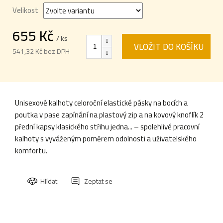
Velikost
655 Kč
/ ks
VLOŽIT DO KOŠÍKU
541,32 Kč bez DPH
Měrná
cena:
Unisexové kalhoty celoroční elastické pásky na bocích a
poutka v pase zapínání na plastový zip a na kovový knoflík 2
přední kapsy klasického střihu jedna... – spolehlivé pracovní
kalhoty s vyváženým poměrem odolnosti a uživatelského
komfortu.
Hlídat
Zeptat se