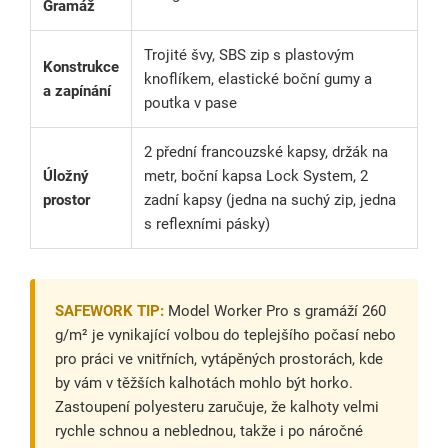
Gramáž
Trojité švy, SBS zip s plastovým
Konstrukce
knoflíkem, elastické boční gumy a
a zapínání
poutka v pase
2 přední francouzské kapsy, držák na
Úložný
metr, boční kapsa Lock System, 2
prostor
zadní kapsy (jedna na suchý zip, jedna
s reflexními pásky)
SAFEWORK TIP:
Model Worker Pro s gramáží 260
g/m² je vynikající volbou do teplejšího počasí nebo
pro práci ve vnitřních, vytápěných prostorách, kde
by vám v těžších kalhotách mohlo být horko.
Zastoupení polyesteru zaručuje, že kalhoty velmi
rychle schnou a neblednou, takže i po náročné