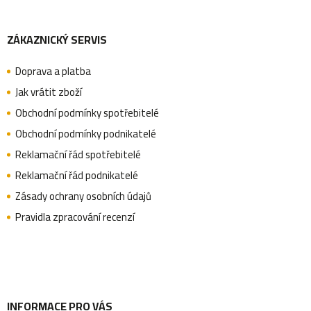
Z
ZÁKAZNICKÝ SERVIS
á
Doprava a platba
p
Jak vrátit zboží
Obchodní podmínky spotřebitelé
a
Obchodní podmínky podnikatelé
Reklamační řád spotřebitelé
Reklamační řád podnikatelé
t
Zásady ochrany osobních údajů
Pravidla zpracování recenzí
í
INFORMACE PRO VÁS