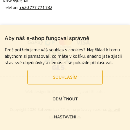
Naše výdejna:
Telefon:
+420 777 771 732
Aby náš e-shop fungoval správně
Proč potřebujeme váš souhlas s cookies? Například k tomu
abychom si pamatovali, co máte v košíku, snadno jste zjistili
stav své objednávky a nemuseli se pokaždé přihlašovat.
SOUHLASÍM
Webdesign:
Jiří Mareš
Vytvořil Shoptet
ODMÍTNOUT
Copyright 2026
Safework.cz
. Všechna práva vyhrazena.
Upravit
nastavení cookies
NASTAVENÍ