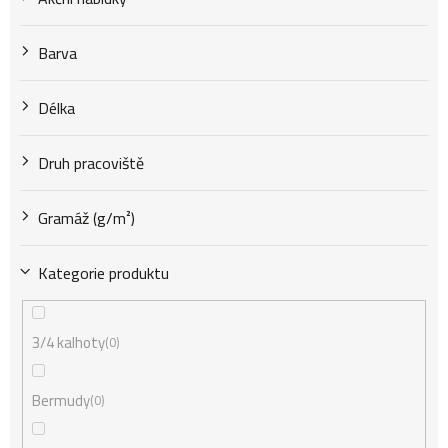
k
Barva
t
Délka
Druh pracoviště
ů
Gramáž (g/m²)
Kategorie produktu
3/4 kalhoty
0
Bermudy
0