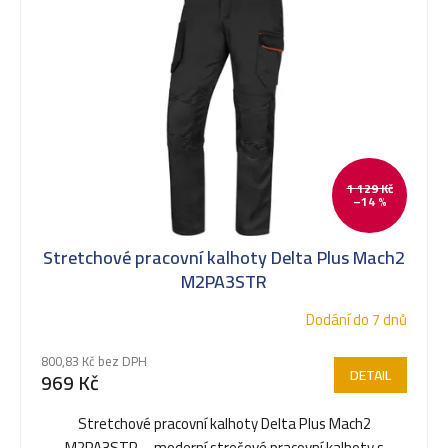
k
t
ů
1 129 Kč
–14 %
Stretchové pracovní kalhoty Delta Plus Mach2
M2PA3STR
Dodání do 7 dnů
800,83 Kč bez DPH
DETAIL
969 Kč
Stretchové pracovní kalhoty Delta Plus Mach2
M2PA3STR – moderní strečové pracovní kalhoty s