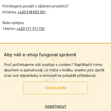
Potřebujete poradit s výběrem produktů?
Infolinka:
+420 518 633 501
Naše výdejna:
Telefon:
+420 777 771 732
Aby náš e-shop fungoval správně
Proč potřebujeme váš souhlas s cookies? Například k tomu
abychom si pamatovali, co máte v košíku, snadno jste zjistili
stav své objednávky a nemuseli se pokaždé přihlašovat.
SOUHLASÍM
Webdesign:
Jiří Mareš
Vytvořil Shoptet
ODMÍTNOUT