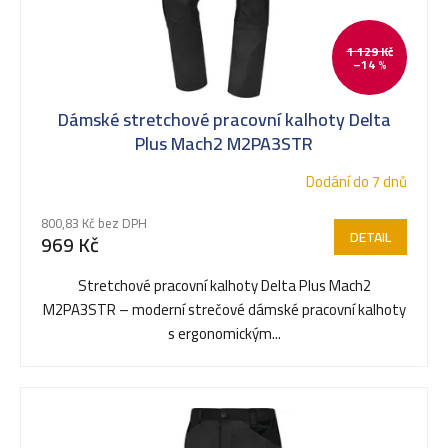
i
1 129 Kč
–14 %
s
Dámské stretchové pracovní kalhoty Delta
p
Plus Mach2 M2PA3STR
Dodání do 7 dnů
r
800,83 Kč bez DPH
DETAIL
969 Kč
o
Stretchové pracovní kalhoty Delta Plus Mach2
M2PA3STR – moderní strečové dámské pracovní kalhoty
d
s ergonomickým...
u