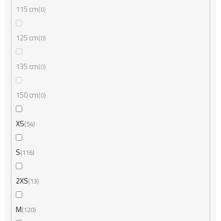
115 cm
0
125 cm
0
135 cm
0
150 cm
0
XS
54
S
116
2XS
13
M
120