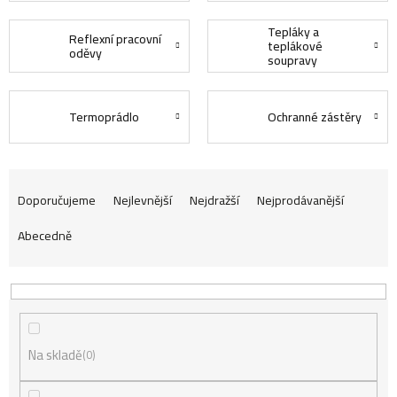
Tepláky a
Reflexní pracovní
teplákové
oděvy
soupravy
Termoprádlo
Ochranné zástěry
Ř
Doporučujeme
Nejlevnější
Nejdražší
Nejprodávanější
Abecedně
a
z
Na skladě
e
0