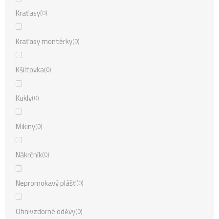
Kraťasy
0
Kraťasy montérky
0
Kšiltovka
0
Kukly
0
Mikiny
0
Nákrčník
0
Nepromokavý plášť
0
Ohnivzdorné oděvy
0