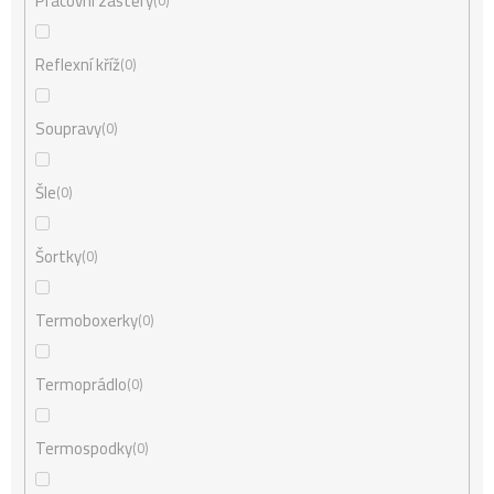
Pracovní zástěry
0
Reflexní kříž
0
Soupravy
0
Šle
0
Šortky
0
Termoboxerky
0
Termoprádlo
0
Termospodky
0