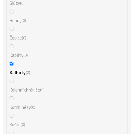
Blůzy
0
Bundy
0
Čepice
0
Kabáty
0
Kalhoty
2
Kolenní chrániče
0
Kombinézy
0
Košile
0