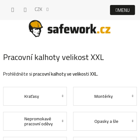
Přejít
CZK
na
obsah
Pracovní kalhoty velikost XXL
Prohlédněte si
pracovní kalhoty ve velikosti XXL.
Kraťasy
Montérky
Nepromokavé
Opasky a šle
pracovní oděvy