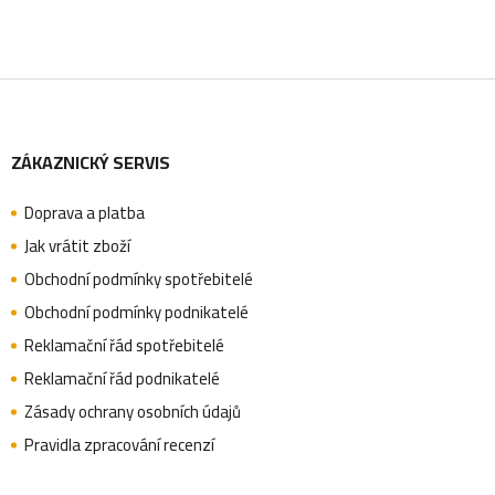
k
y
Z
v
ý
ZÁKAZNICKÝ SERVIS
á
p
i
Doprava a platba
p
Jak vrátit zboží
s
Obchodní podmínky spotřebitelé
u
a
Obchodní podmínky podnikatelé
Reklamační řád spotřebitelé
Reklamační řád podnikatelé
t
Zásady ochrany osobních údajů
Pravidla zpracování recenzí
í