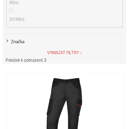
XG
0
37/39
0
Značka
VYMAZAT FILTRY
Položek k zobrazení:
2
V
ý
p