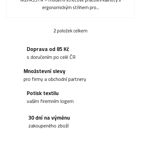
ergonomickým střihem pro...
2
položek celkem
O
v
Doprava od 85 Kč
l
s doručením po celé ČR
á
Množstevní slevy
d
pro firmy a obchodní partnery
a
Potisk textilu
c
vaším firemním logem
í
30 dní na výměnu
p
zakoupeného zboží
r
v