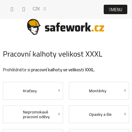
Přejít
CZK
na
obsah
Pracovní kalhoty velikost XXXL
Prohlédněte si
pracovní kalhoty ve velikosti XXXL.
Kraťasy
Montérky
Nepromokavé
Opasky a šle
pracovní oděvy