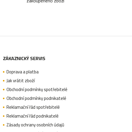
zakoupeného zboží
Z
ZÁKAZNICKÝ SERVIS
á
Doprava a platba
p
Jak vrátit zboží
Obchodní podmínky spotřebitelé
a
Obchodní podmínky podnikatelé
Reklamační řád spotřebitelé
Reklamační řád podnikatelé
t
Zásady ochrany osobních údajů