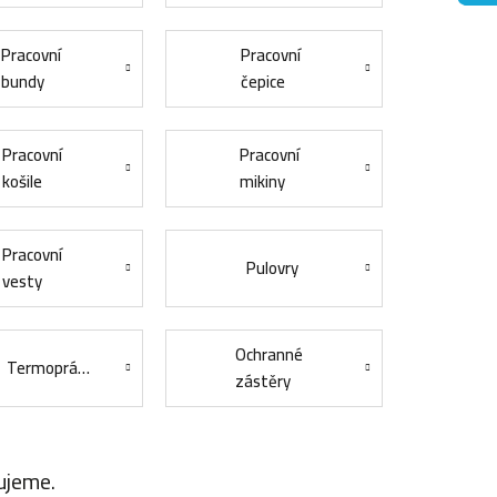
Pracovní
Pracovní
bundy
čepice
Pracovní
Pracovní
košile
mikiny
Pracovní
Pulovry
vesty
Ochranné
Termoprádlo
zástěry
ujeme.