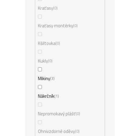
Kraťasy
0
Kraťasy montérky
0
Kšiltovka
0
Kukly
0
Mikiny
3
Nákrčník
1
Nepromokavý plášť
0
Ohnivzdorné oděvy
0