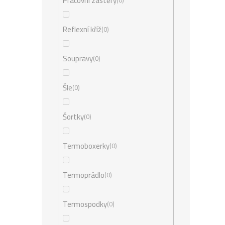
Pracovní zástěry
0
Reflexní kříž
0
Soupravy
0
Šle
0
Šortky
0
Termoboxerky
0
Termoprádlo
0
Termospodky
0