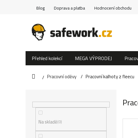
Přejít
Blog
Doprava a platba
Hodnocení obchodu
na
obsah
Přehled kolekcí
MEGA VÝPRODEJ
Pracov
Pracovní oděvy
Pracovní kalhoty z fleecu
Domů
P
Prac
o
s
Na skladě
0
t