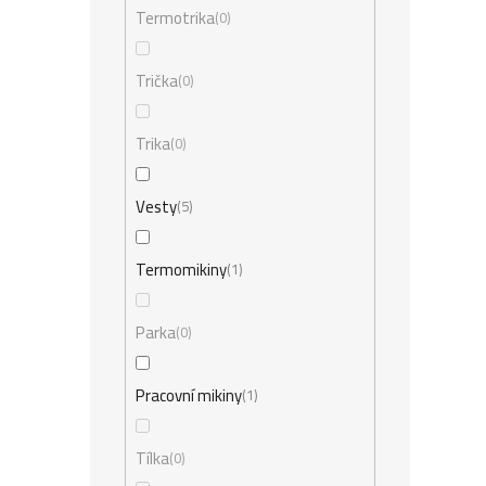
Termotrika
0
Trička
0
Trika
0
Vesty
5
Termomikiny
1
Parka
0
Pracovní mikiny
1
Tílka
0