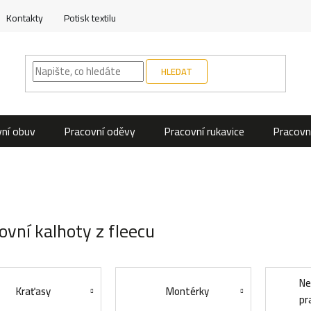
Kontakty
Potisk textilu
HLEDAT
ní obuv
Pracovní oděvy
Pracovní rukavice
Pracovn
ovní kalhoty z fleecu
Ne
Kraťasy
Montérky
pr