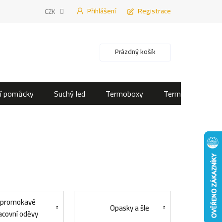
Přihlášení
Registrace
CZK
Nákupní košík
Prázdný košík
í pomůcky
Suchý led
Termoboxy
Termotašky
promokavé
Opasky a šle
acovní oděvy