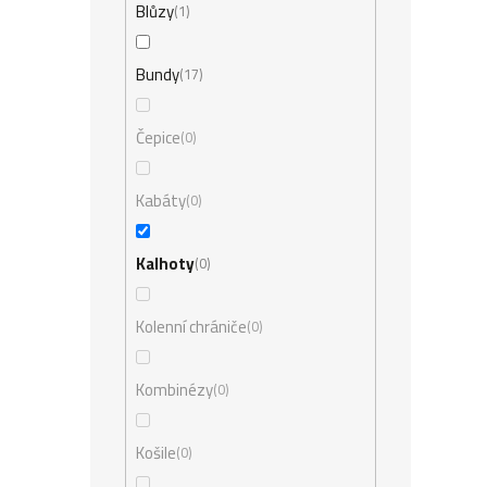
Blůzy
1
Bundy
17
Čepice
0
Kabáty
0
Kalhoty
0
Kolenní chrániče
0
Kombinézy
0
Košile
0