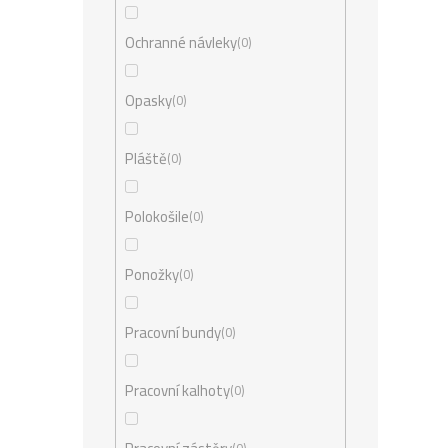
Ochranné návleky
0
Opasky
0
Pláště
0
Polokošile
0
Ponožky
0
Pracovní bundy
0
Pracovní kalhoty
0