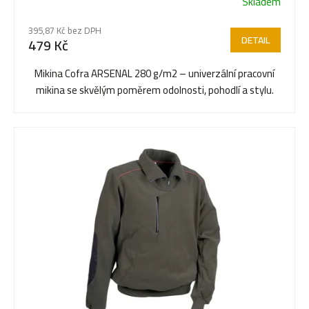
Skladem
r
395,87 Kč bez DPH
DETAIL
479 Kč
o
Mikina Cofra ARSENAL 280 g/m2 – univerzální pracovní
mikina se skvělým poměrem odolnosti, pohodlí a stylu.
d
u
k
t
ů