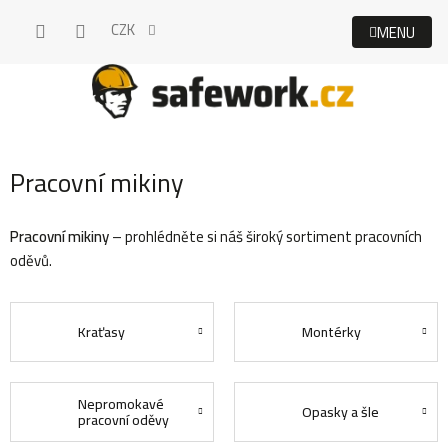
Přejít
CZK
na
obsah
Pracovní mikiny
Pracovní mikiny
– prohlédněte si náš široký
sortiment pracovních
oděvů.
Kraťasy
Montérky
Nepromokavé
Opasky a šle
pracovní oděvy