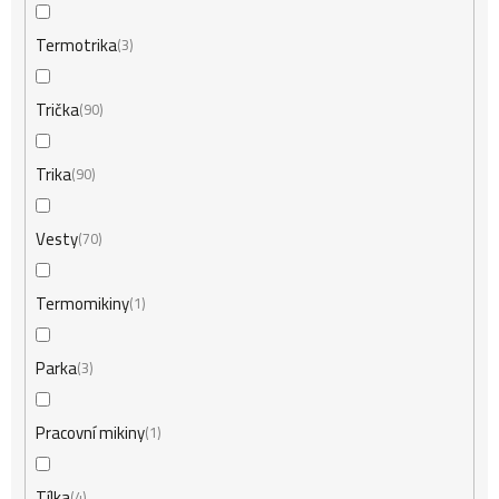
Termotrika
3
Trička
90
Trika
90
Vesty
70
Termomikiny
1
Parka
3
Pracovní mikiny
1
Tílka
4