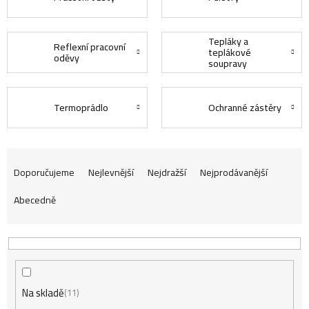
Tepláky a
Reflexní pracovní
teplákové
oděvy
soupravy
Termoprádlo
Ochranné zástěry
Ř
Doporučujeme
Nejlevnější
Nejdražší
Nejprodávanější
Abecedně
a
z
Na skladě
e
11