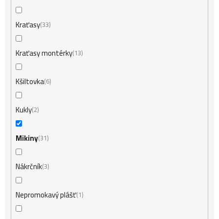
Kraťasy
33
Kraťasy montérky
13
Kšiltovka
6
Kukly
2
Mikiny
31
Nákrčník
3
Nepromokavý plášť
1