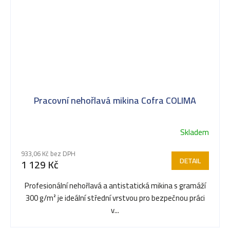
Pracovní nehořlavá mikina Cofra COLIMA
Skladem
Průměrné
hodnocení
933,06 Kč bez DPH
produktu
DETAIL
1 129 Kč
je
5,0
Profesionální nehořlavá a antistatická mikina s gramáží
z
300 g/m² je ideální střední vrstvou pro bezpečnou práci
5
v...
hvězdiček.