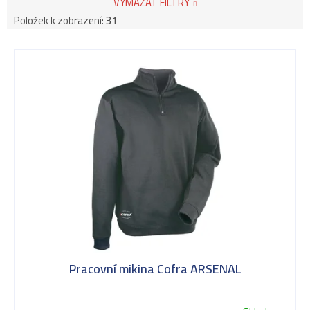
VYMAZAT FILTRY
Položek k zobrazení:
31
V
ý
p
i
s
Pracovní mikina Cofra ARSENAL
p