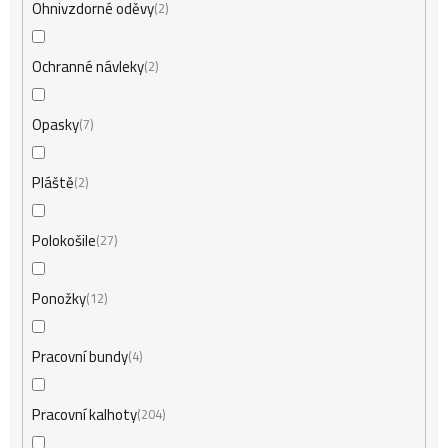
Ohnivzdorné oděvy
2
Ochranné návleky
2
Opasky
7
Pláště
2
Polokošile
27
Ponožky
12
Pracovní bundy
4
Pracovní kalhoty
204