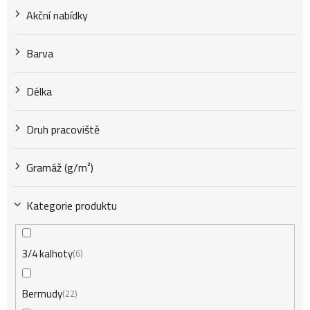
u
Akční nabídky
k
Barva
t
Délka
Druh pracoviště
ů
Gramáž (g/m²)
Kategorie produktu
3/4 kalhoty
6
Bermudy
22