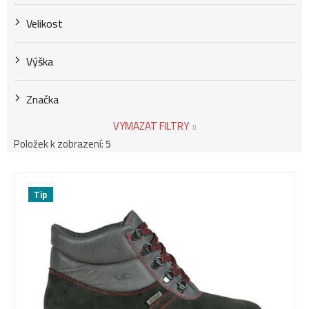
Velikost
Výška
Značka
VYMAZAT FILTRY
Položek k zobrazení:
5
V
Tip
ý
p