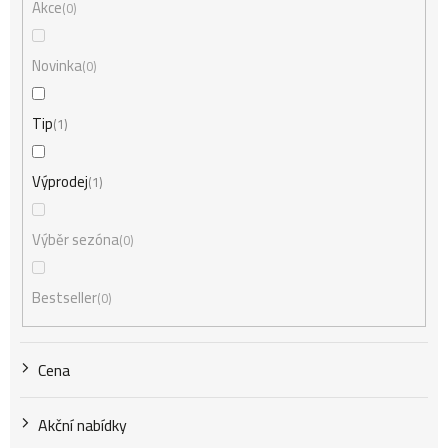
n
Akce
0
í
Novinka
0
Tip
1
p
Výprodej
1
r
Výběr sezóna
0
o
Bestseller
0
d
Cena
u
Akční nabídky