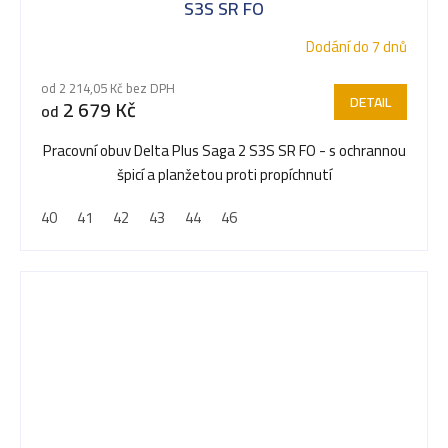
S3S SR FO
Dodání do 7 dnů
od 2 214,05 Kč bez DPH
DETAIL
2 679 Kč
od
Pracovní obuv Delta Plus Saga 2 S3S SR FO - s ochrannou
špicí a planžetou proti propíchnutí
40
41
42
43
44
46