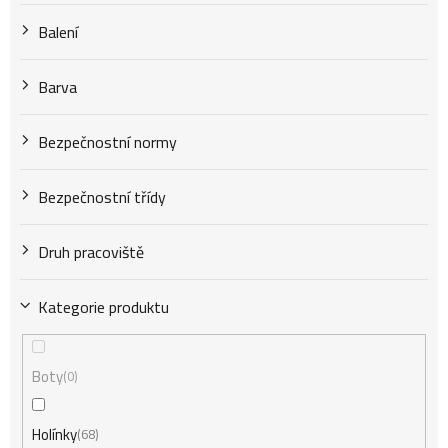
k
Balení
t
Barva
Bezpečnostní normy
ů
Bezpečnostní třídy
Druh pracoviště
Kategorie produktu
Boty
0
Holínky
68