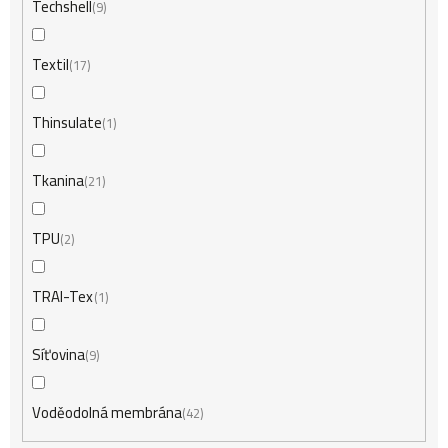
Techshell
9
Textil
17
Thinsulate
1
Tkanina
21
TPU
2
TRAI-Tex
1
Síťovina
9
Voděodolná membrána
42