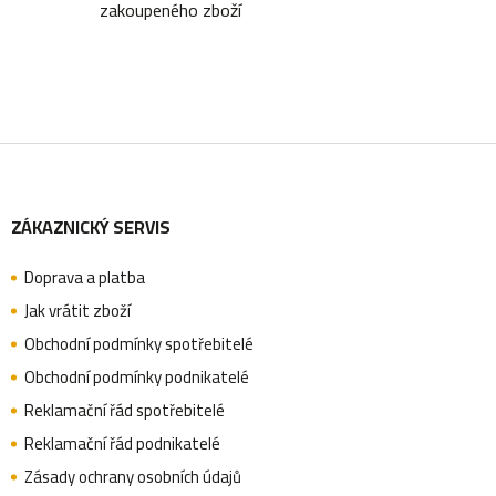
zakoupeného zboží
r
v
k
y
Z
v
ý
ZÁKAZNICKÝ SERVIS
á
p
i
Doprava a platba
p
Jak vrátit zboží
s
Obchodní podmínky spotřebitelé
u
a
Obchodní podmínky podnikatelé
Reklamační řád spotřebitelé
Reklamační řád podnikatelé
t
Zásady ochrany osobních údajů