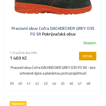
i
s
Pracovní obuv Cofra DACHDECKER GREY O3S
p
FO SR
Pokrývačská obuv
Skladem
r
1 214,05 Kč bez DPH
DETAIL
1 469 Kč
o
Pracovní obuv Cofra DACHDECKER GREY O3S FO SR - bez
ochranné špice a planžetou proti propíchnutí
d
39
40
41
42
43
44
45
46
47
48
u
Výprodej