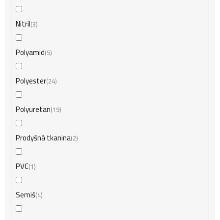
Nitril
3
Polyamid
5
Polyester
24
Polyuretan
19
Prodyšná tkanina
2
PVC
1
Semiš
4