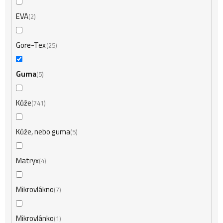
EVA
2
Gore-Tex
25
Guma
5
Kůže
741
Kůže, nebo guma
5
Matryx
4
Mikrovlákno
7
Mikrovlánko
1