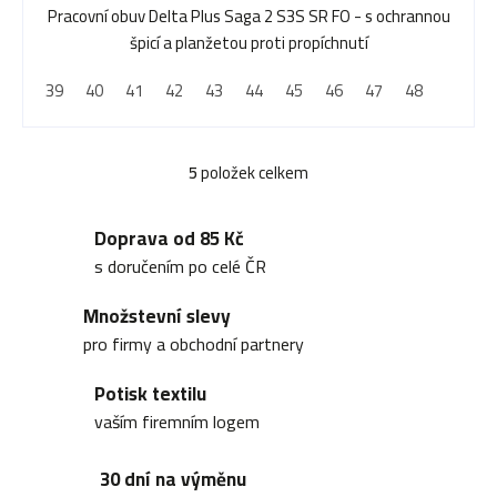
Pracovní obuv Delta Plus Saga 2 S3S SR FO - s ochrannou
špicí a planžetou proti propíchnutí
39
40
41
42
43
44
45
46
47
48
5
položek celkem
O
v
Doprava od 85 Kč
l
s doručením po celé ČR
á
Množstevní slevy
d
pro firmy a obchodní partnery
a
Potisk textilu
c
vaším firemním logem
í
30 dní na výměnu
p