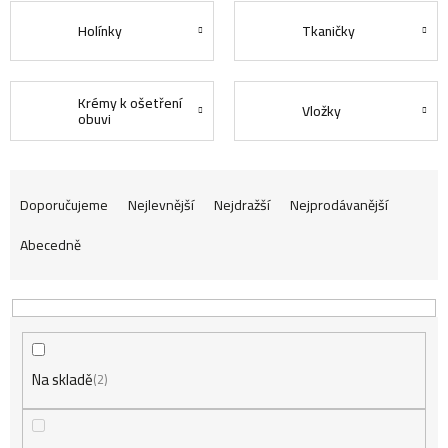
Holínky
Tkaničky
Krémy k ošetření
Vložky
obuvi
Ř
Doporučujeme
Nejlevnější
Nejdražší
Nejprodávanější
Abecedně
a
z
Na skladě
e
2