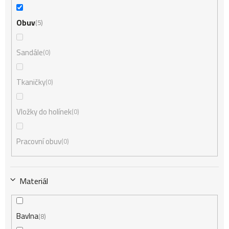
Obuv
5
Sandále
0
Tkaničky
0
Vložky do holínek
0
Pracovní obuv
0
Materiál
Bavlna
8