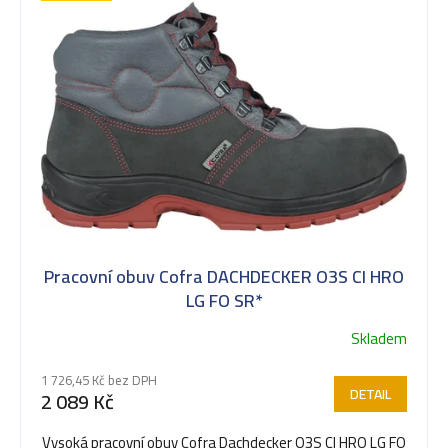
k
t
ů
Pracovní obuv Cofra DACHDECKER O3S CI HRO
LG FO SR*
Skladem
1 726,45 Kč bez DPH
DETAIL
2 089 Kč
Vysoká pracovní obuv Cofra Dachdecker O3S CI HRO LG FO