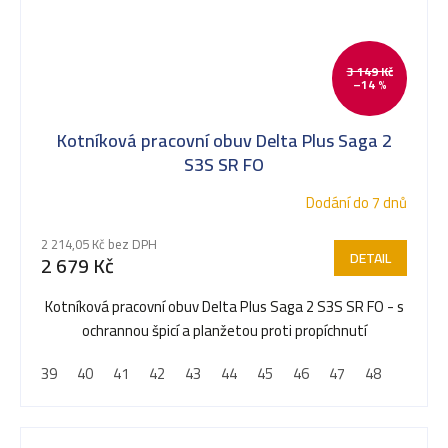
3 149 Kč
–14 %
Kotníková pracovní obuv Delta Plus Saga 2
S3S SR FO
Dodání do 7 dnů
2 214,05 Kč bez DPH
DETAIL
2 679 Kč
Kotníková pracovní obuv Delta Plus Saga 2 S3S SR FO - s
ochrannou špicí a planžetou proti propíchnutí
39
40
41
42
43
44
45
46
47
48