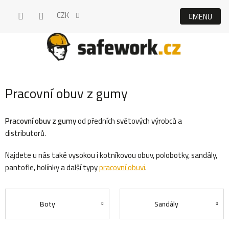
Přejít
CZK
na
obsah
Pracovní obuv z gumy
Pracovní obuv z gumy
od předních světových výrobců a
distributorů.
Najdete u nás také vysokou i kotníkovou obuv, polobotky, sandály,
pantofle, holínky a další typy
pracovní obuvi
.
Boty
Sandály