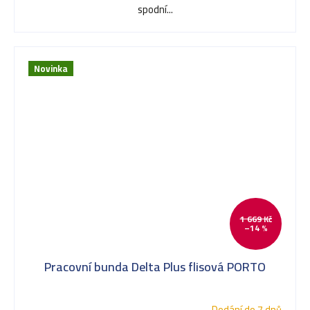
spodní...
Novinka
1 669 Kč
–14 %
Pracovní bunda Delta Plus flisová PORTO
Dodání do 7 dnů