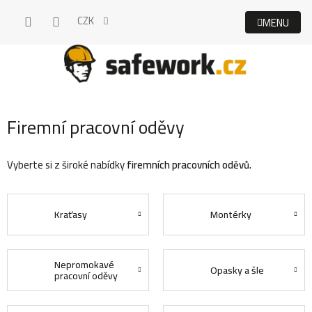
Přejít
CZK
na
obsah
Firemní pracovní oděvy
Vyberte si z široké nabídky
firemních
pracovních oděvů.
Kraťasy
Montérky
Nepromokavé
Opasky a šle
pracovní oděvy