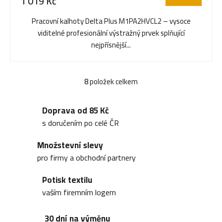
1 019 Kč
Pracovní kalhoty Delta Plus M1PA2HVCL2 – vysoce
viditelné profesionální výstražný prvek splňující
nejpřísnější...
8
položek celkem
O
v
Doprava od 85 Kč
l
s doručením po celé ČR
á
Množstevní slevy
d
pro firmy a obchodní partnery
a
Potisk textilu
c
vaším firemním logem
í
30 dní na výměnu
p