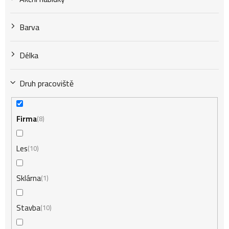
k
Barva
t
Délka
Druh pracoviště
ů
Firma
8
Les
10
Sklárna
1
Stavba
10