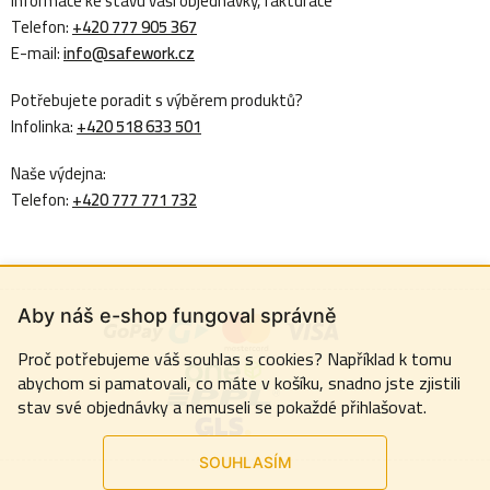
Informace ke stavu vaší objednávky, fakturace
Telefon:
+420 777 905 367
E-mail:
info@safework.cz
Potřebujete poradit s výběrem produktů?
Infolinka:
+420 518 633 501
Naše výdejna:
Telefon:
+420 777 771 732
Aby náš e-shop fungoval správně
Proč potřebujeme váš souhlas s cookies? Například k tomu
abychom si pamatovali, co máte v košíku, snadno jste zjistili
stav své objednávky a nemuseli se pokaždé přihlašovat.
SOUHLASÍM