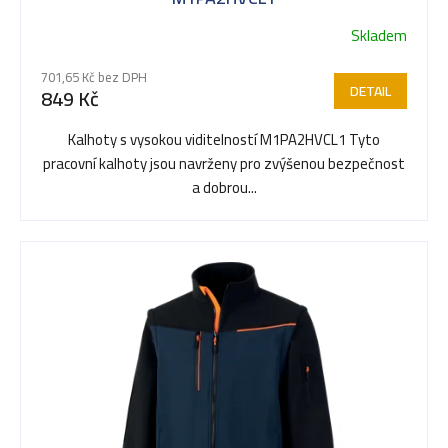
Skladem
Průměrné
hodnocení
701,65 Kč bez DPH
produktu
DETAIL
849 Kč
je
5,0
Kalhoty s vysokou viditelností M1PA2HVCL1 Tyto
z
pracovní kalhoty jsou navrženy pro zvýšenou bezpečnost
5
a dobrou...
hvězdiček.