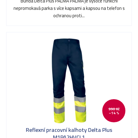
o
Bunda Delta Plus PALMA PALMA je vysoce funkční
nepromokavá parka s více kapsami a kapsou na telefon s
d
ochranou proti...
u
k
t
ů
990 Kč
–14 %
Reflexní pracovní kalhoty Delta Plus
M1PA2HVCL1