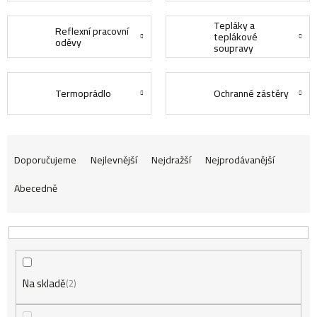
Tepláky a
Reflexní pracovní
teplákové
oděvy
soupravy
Termoprádlo
Ochranné zástěry
Ř
Doporučujeme
Nejlevnější
Nejdražší
Nejprodávanější
Abecedně
a
z
Na skladě
e
2