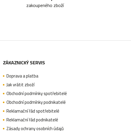
zakoupeného zboží
r
v
k
y
Z
v
ý
ZÁKAZNICKÝ SERVIS
á
p
i
Doprava a platba
p
Jak vrátit zboží
s
Obchodní podmínky spotřebitelé
u
a
Obchodní podmínky podnikatelé
Reklamační řád spotřebitelé
Reklamační řád podnikatelé
t
Zásady ochrany osobních údajů