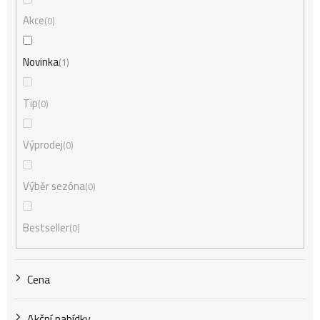
n
Akce
0
í
Novinka
1
Tip
0
p
Výprodej
0
r
Výběr sezóna
0
o
Bestseller
0
d
Cena
u
Akční nabídky