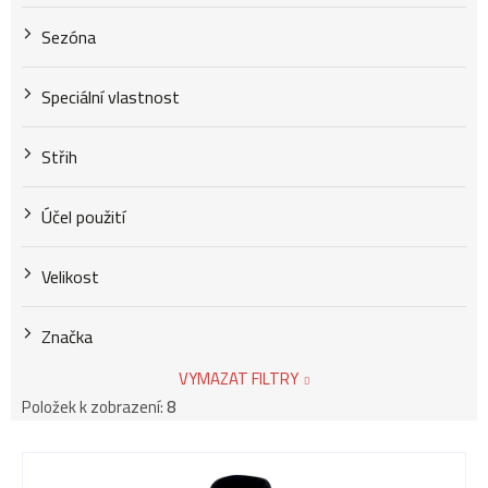
Sezóna
Speciální vlastnost
Střih
Účel použití
Velikost
Značka
VYMAZAT FILTRY
Položek k zobrazení:
8
V