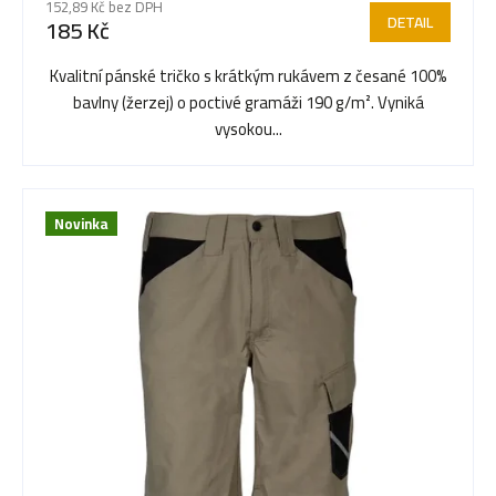
r
152,89 Kč bez DPH
produktu
DETAIL
185 Kč
je
o
5,0
Kvalitní pánské tričko s krátkým rukávem z česané 100%
z
bavlny (žerzej) o poctivé gramáži 190 g/m². Vyniká
5
d
vysokou...
hvězdiček.
u
Novinka
k
t
ů