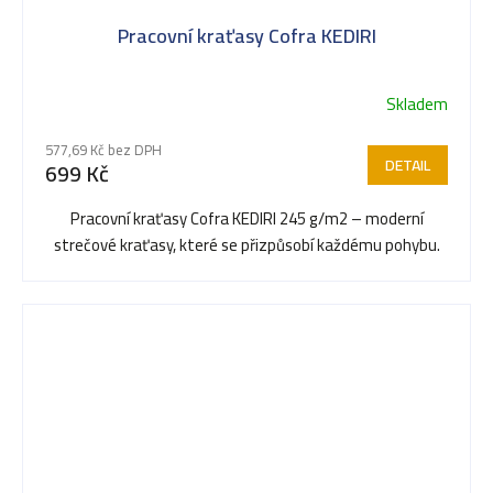
Pracovní kraťasy Cofra KEDIRI
Skladem
Průměrné
hodnocení
577,69 Kč bez DPH
produktu
DETAIL
699 Kč
je
5,0
Pracovní kraťasy Cofra KEDIRI 245 g/m2 – moderní
z
strečové kraťasy, které se přizpůsobí každému pohybu.
5
hvězdiček.