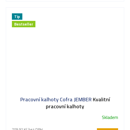
Tip
Bestseller
Pracovní kalhoty Cofra JEMBER
Kvalitní
pracovní kalhoty
Skladem
Průměrné
hodnocení
709,92 Kč bez DPH