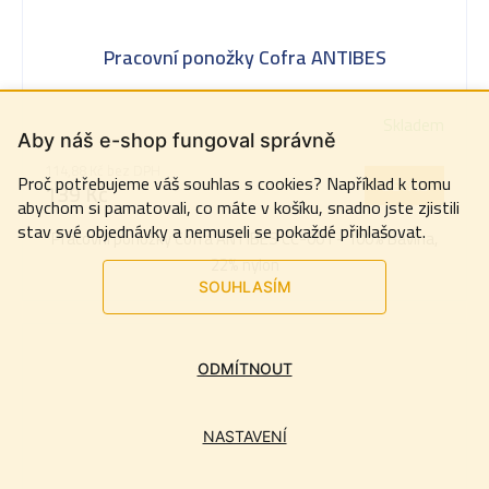
Pracovní ponožky Cofra ANTIBES
Skladem
Aby náš e-shop fungoval správně
114,88 Kč bez DPH
Proč potřebujeme váš souhlas s cookies? Například k tomu
DETAIL
139 Kč
abychom si pamatovali, co máte v košíku, snadno jste zjistili
stav své objednávky a nemuseli se pokaždé přihlašovat.
Pracovní ponožky Cofra ANTIBES CC-001 - 100% Bavlna,
22% nylon
SOUHLASÍM
ODMÍTNOUT
NASTAVENÍ