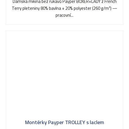
5,0
Dámská mikina bez rukávů Payper BOXER+LADY z French
z
Terry pleteniny 80% bavlna + 20% polyester (260 g/m²) —
5
pracovní...
hvězdiček.
Montérky Payper TROLLEY s laclem