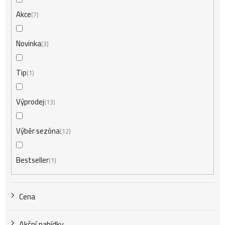
n
Akce
7
í
Novinka
3
Tip
1
p
Výprodej
13
r
Výběr sezóna
12
o
Bestseller
1
d
Cena
u
Akční nabídky