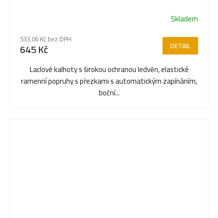
Skladem
Průměrné
hodnocení
533,06 Kč bez DPH
produktu
DETAIL
645 Kč
je
5,0
Laclové kalhoty s širokou ochranou ledvěn, elastické
z
ramenní popruhy s přezkami s automatickým zapínáním,
5
boční...
hvězdiček.