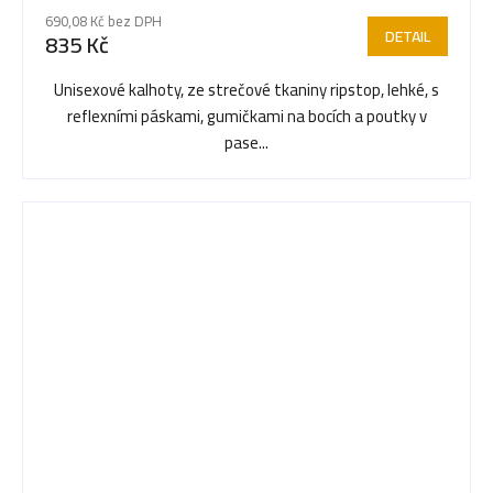
690,08 Kč bez DPH
DETAIL
835 Kč
Unisexové kalhoty, ze strečové tkaniny ripstop, lehké, s
reflexními páskami, gumičkami na bocích a poutky v
pase...