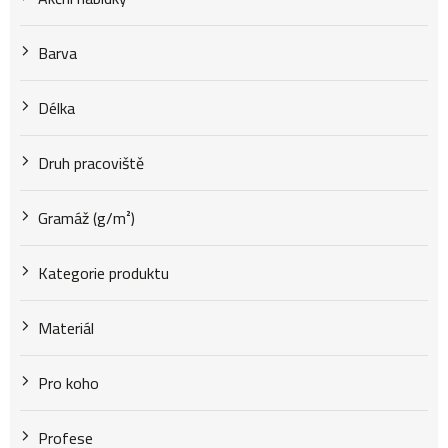
k
Barva
t
Délka
Druh pracoviště
ů
Gramáž (g/m²)
Kategorie produktu
Materiál
Pro koho
Profese