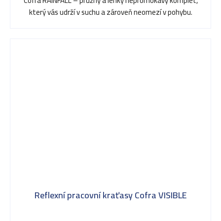
Cofra RAINFALL – pružný a lehký nepromokavý komplet,
který vás udrží v suchu a zároveň neomezí v pohybu.
Reflexní pracovní kraťasy Cofra VISIBLE