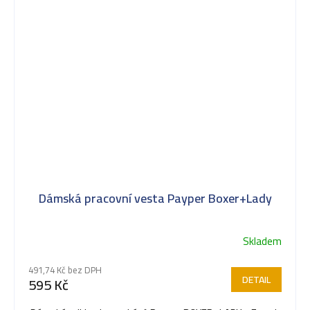
Dámská pracovní vesta Payper Boxer+Lady
Skladem
Průměrné
hodnocení
491,74 Kč bez DPH
produktu
DETAIL
595 Kč
je