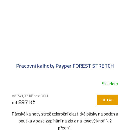
Pracovní kalhoty Payper FOREST STRETCH
Skladem
Průměrné
hodnocení
od 741,32 Kč bez DPH
produktu
DETAIL
897 Kč
od
je
5,0
Pánské kalhoty streč celoroční elastické pásky na bocích a
z
poutka v pase zapínání na zip a na kovový knoflík 2
5
přední...