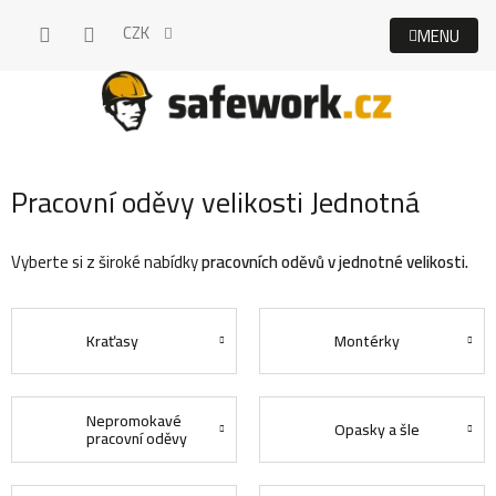
Přejít
CZK
na
obsah
Pracovní oděvy velikosti Jednotná
Vyberte si z široké nabídky
pracovních oděvů v jednotné velikosti.
Kraťasy
Montérky
Nepromokavé
Opasky a šle
pracovní oděvy