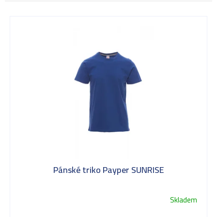
V
ý
p
i
s
Pánské triko Payper SUNRISE
p
Skladem
Průměrné
hodnocení