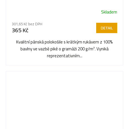
Skladem
Průměrné
hodnocení
301,65 Kč bez DPH
produktu
DETAIL
365 Kč
je
3,5
Kvalitní pánská polokošile s krátkým rukávem z 100%
z
bavlny ve vazbě piké o gramáži 200 g/m². Vyniká
5
reprezentativním...
hvězdiček.