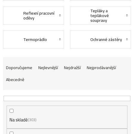
Tepláky a
Reflexní pracovní
teplákové
oděvy
soupravy
Termoprádlo
Ochranné zástěry
Ř
Doporučujeme
Nejlevnější
Nejdražší
Nejprodávanější
Abecedně
a
z
Na skladě
e
303