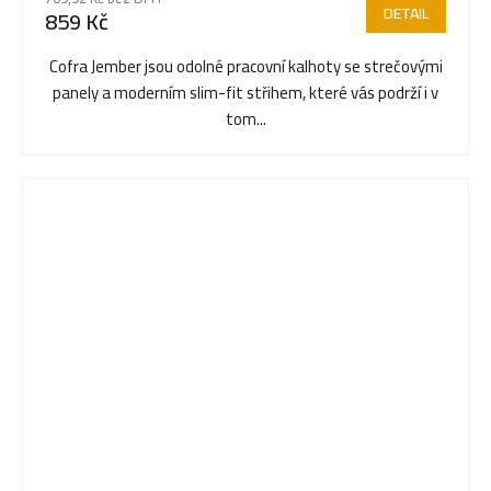
produktu
DETAIL
859 Kč
je
5,0
Cofra Jember jsou odolné pracovní kalhoty se strečovými
z
panely a moderním slim-fit střihem, které vás podrží i v
5
tom...
hvězdiček.