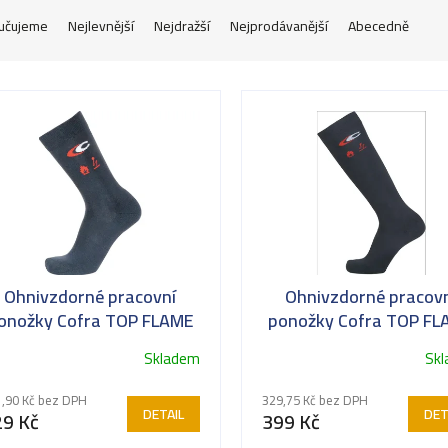
učujeme
Nejlevnější
Nejdražší
Nejprodávanější
Abecedně
Ohnivzdorné pracovní
Ohnivzdorné pracov
onožky Cofra TOP FLAME
ponožky Cofra TOP FL
Skladem
Sk
,90 Kč bez DPH
329,75 Kč bez DPH
DETAIL
DET
29 Kč
399 Kč