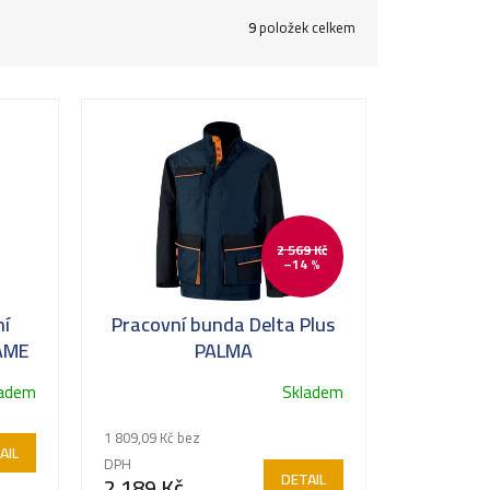
9
položek celkem
2 569 Kč
–14 %
ní
Pracovní bunda Delta Plus
AME
PALMA
ladem
Skladem
1 809,09 Kč bez
AIL
DPH
DETAIL
2 189 Kč