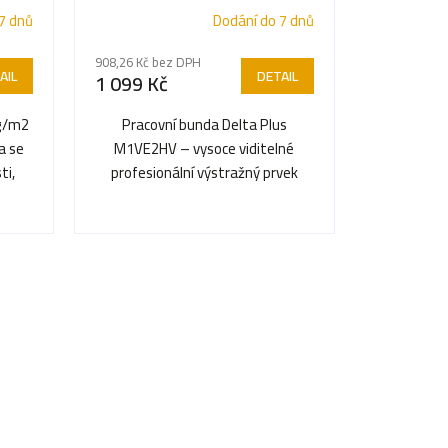
7 dnů
Dodání do 7 dnů
908,26 Kč bez DPH
AIL
DETAIL
1 099 Kč
g/m2
Pracovní bunda Delta Plus
a se
M1VE2HV – vysoce viditelné
ti,
profesionální výstražný prvek
splňující nejpřísnější...