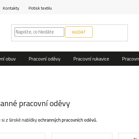
Kontakty
Potisk textilu
HLEDAT
ní obuv
Pracovní oděvy
Pracovní rukavice
Pracovn
anné pracovní oděvy
 si z široké nabídky
ochranných
pracovních oděvů.