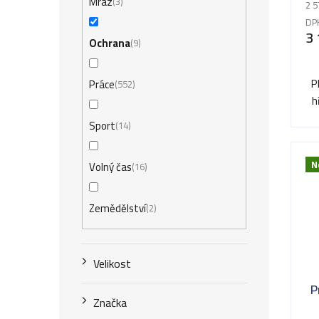
Mráz
3
2 5
DP
3 
Ochrana
9
P
Práce
552
h
Sport
14
N
Volný čas
16
Zemědělství
2
Velikost
P
Značka