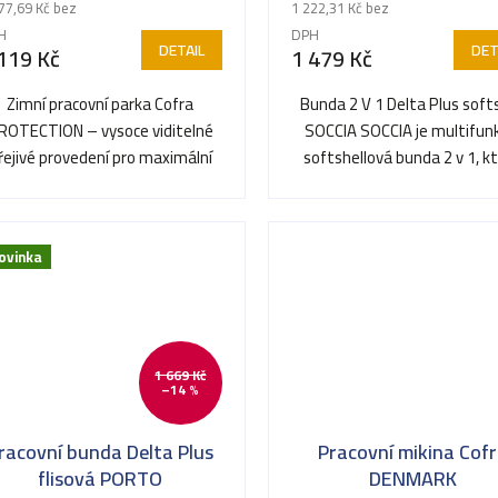
77,69 Kč bez
1 222,31 Kč bez
H
DPH
DETAIL
DET
119 Kč
1 479 Kč
Zimní pracovní parka Cofra
Bunda 2 V 1 Delta Plus softs
ROTECTION – vysoce viditelné
SOCCIA SOCCIA je multifun
řejivé provedení pro maximální
softshellová bunda 2 v 1, k
tepelný komfort a...
kombinuje větruodolný..
ovinka
1 669 Kč
–14 %
racovní bunda Delta Plus
Pracovní mikina Cof
flisová PORTO
DENMARK