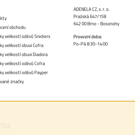
ADENELA CZ, s. r. o.
Pražská 647/158
kty
642 00 Brno - Bosonohy
cení obchodu
y velikostí oděvů Snickers
Provozní doba:
Po-Pá 8:30-14:00
y velikostí obuvi Cofra
y velikostí obuvi Diadora
ky velikostí oděvů Cofra
ky velikostí oděvů Payper
vané značky