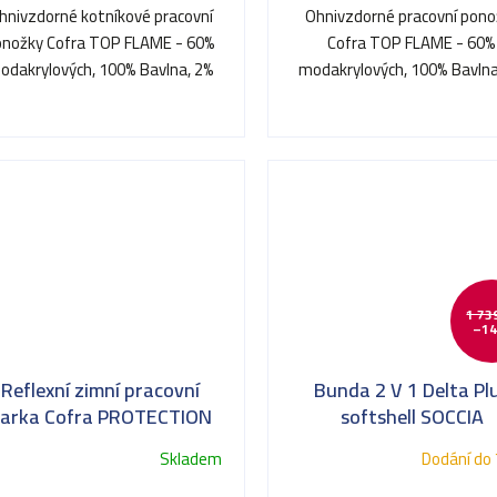
hnivzdorné kotníkové pracovní
Ohnivzdorné pracovní pono
onožky Cofra TOP FLAME - 60%
Cofra TOP FLAME - 60%
odakrylových, 100% Bavlna, 2%
modakrylových, 100% Bavlna
uhlíku
uhlíku
1 73
–14
Reflexní zimní pracovní
Bunda 2 V 1 Delta Pl
arka Cofra PROTECTION
softshell SOCCIA
Skladem
Dodání do 