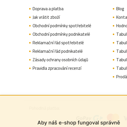
p
Doprava a platba
Blog
a
Jak vrátit zboží
Konta
t
Obchodní podmínky spotřebitelé
Hodno
í
Obchodní podmínky podnikatelé
Tabulk
Reklamační řád spotřebitelé
Tabulk
Reklamační řád podnikatelé
Tabulk
Zásady ochrany osobních údajů
Tabul
Pravidla zpracování recenzí
Tabul
Prodá
Pohodlná platba:
Aby náš e-shop fungoval správně