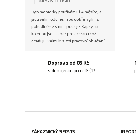
|
Aleš Katrušin
Hodnocení produktu je 5 z 5 hvězdiček.
Tyto monterky používám už 4 měsíce, a
jsou velmi odolné. Jsou dobře agilní a
pohodlně se s nimi pracuje. Kapsy na
kolenou jsou super pro ochranu což
oceňuju. Velmi kvalitní pracovní oblečení.
Doprava od 85 Kč
s doručením po celé ČR
Z
á
ZÁKAZNICKÝ SERVIS
INFOR