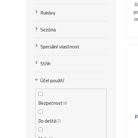
t
O
k
ů
p
Rukávy
t
m
ů
Sezóna
Speciální vlastnost
Střih
Účel použití
Bezpečnost
8
p
Do deště
2