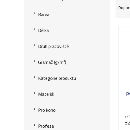
Ř
Dopor
a
Barva
z
V
Délka
e
ý
n
Druh pracoviště
p
í
i
Gramáž (g/m²)
p
s
r
Kategorie produktu
p
o
r
p
Materiál
d
o
u
Pro koho
d
271
k
3
u
Profese