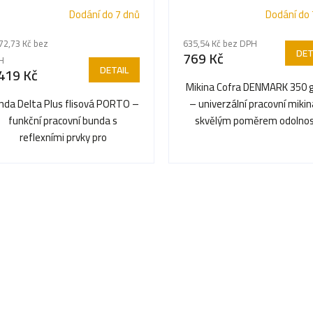
Dodání do 7 dnů
Dodání do 
72,73 Kč bez
635,54 Kč bez DPH
DET
769 Kč
H
DETAIL
419 Kč
Mikina Cofra DENMARK 350 
nda Delta Plus flisová PORTO –
– univerzální pracovní mikin
funkční pracovní bunda s
skvělým poměrem odolnos
reflexními prvky pro
pohodlí a stylu.
nekompromisní bezpečnost a
viditelnost...
O
v
l
á
d
a