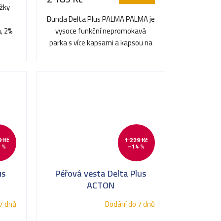
žky
Bunda Delta Plus PALMA PALMA je
, 2%
vysoce funkční nepromokavá
parka s více kapsami a kapsou na
telefon s ochranou proti...
9 Kč
1 229 Kč
 %
–14 %
us
Péřová vesta Delta Plus
ACTON
7 dnů
Dodání do 7 dnů