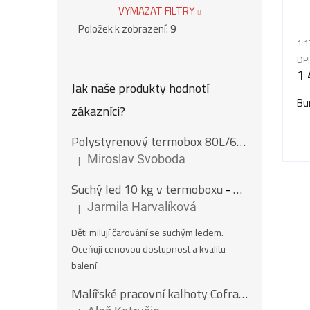
VYMAZAT FILTRY
Položek k zobrazení:
9
1 1
DP
1 
Jak naše produkty hodnotí
Bu
zákazníci?
Polystyrenový termobox 80L/62Kg
|
Miroslav Svoboda
Hodnocení produktu je 5 z 5 hvězdiček.
Suchý led 10 kg v termoboxu
- Nugety 16 mm
|
Jarmila Harvalíková
Hodnocení produktu je 5 z 5 hvězdiček.
Děti milují čarování se suchým ledem.
Oceňuji cenovou dostupnost a kvalitu
balení.
Malířské pracovní kalhoty Cofra SALISBOURG