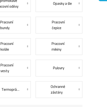
promokavé
Opasky a šle
acovní oděvy
Pracovní
Pracovní
bundy
čepice
Pracovní
Pracovní
košile
mikiny
Pracovní
Pulovry
vesty
Ochranné
Termoprádlo
zástěry