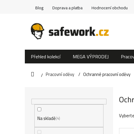
Přejít
Blog
Doprava a platba
Hodnocení obchodu
na
obsah
Přehled kolekcí
MEGA VÝPRODEJ
Pracov
Pracovní oděvy
Ochranné pracovní oděvy
Domů
P
Ochr
o
s
Vyberte
Na skladě
4
t