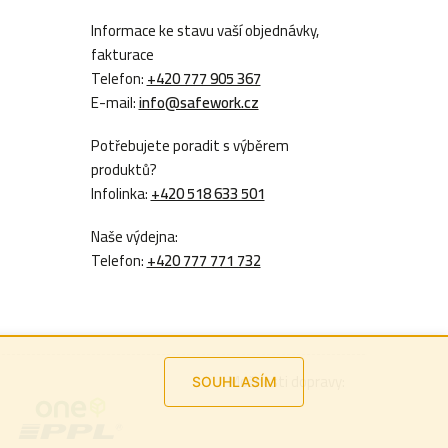
Informace ke stavu vaší objednávky,
fakturace
Telefon:
+420 777 905 367
E-mail:
info@safework.cz
Potřebujete poradit s výběrem
produktů?
Infolinka:
+420 518 633 501
Naše výdejna:
Telefon:
+420 777 771 732
Možnosti dopravy:
SOUHLASÍM