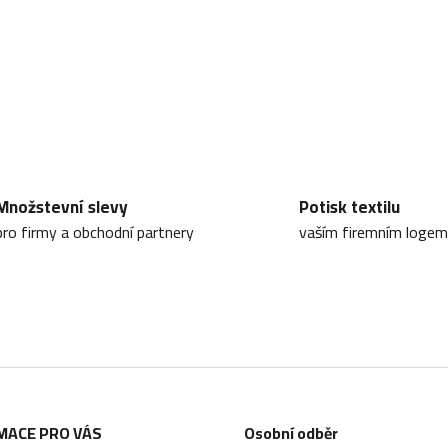
c
í
p
r
v
k
Množstevní slevy
Potisk textilu
y
pro firmy a obchodní partnery
vaším firemním logem
v
ý
p
i
s
u
MACE PRO VÁS
Osobní odběr