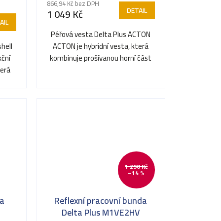
866,94 Kč bez DPH
DETAIL
1 049 Kč
AIL
Péřová vesta Delta Plus ACTON
hell
ACTON je hybridní vesta, která
kční
kombinuje prošívanou horní část
terá
pro větší teplo s spodní...
.
1 290 Kč
–14 %
ra
Reflexní pracovní bunda
Delta Plus M1VE2HV