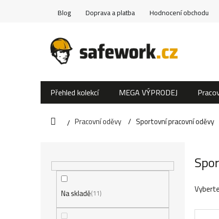
Přejít
Blog
Doprava a platba
Hodnocení obchodu
na
obsah
Přehled kolekcí
MEGA VÝPRODEJ
Pracov
Pracovní oděvy
Sportovní pracovní oděvy
Domů
P
Spor
o
s
Vyberte
Na skladě
11
t