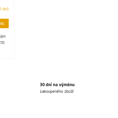
7 dnů
AIL
tkým
270
n
30 dní na výměnu
zakoupeného zboží