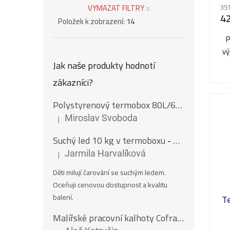
VYMAZAT FILTRY
351
4
Položek k zobrazení:
14
P
vý
Jak naše produkty hodnotí
35
zákazníci?
Polystyrenový termobox 80L/62Kg
|
Miroslav Svoboda
Hodnocení produktu je 5 z 5 hvězdiček.
Suchý led 10 kg v termoboxu
- Nugety 16 mm
|
Jarmila Harvalíková
Hodnocení produktu je 5 z 5 hvězdiček.
Děti milují čarování se suchým ledem.
Oceňuji cenovou dostupnost a kvalitu
balení.
T
Malířské pracovní kalhoty Cofra SALISBOURG