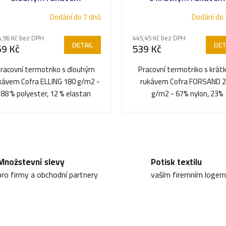
Dodání do 7 dnů
Dodání do 
,96 Kč bez DPH
445,45 Kč bez DPH
DETAIL
DET
69 Kč
539 Kč
racovní termotriko s dlouhým
Pracovní termotriko s krá
kávem Cofra ELLING 180 g/m2 -
rukávem Cofra FORSAND 
88 % polyester, 12 % elastan
g/m2 - 67% nylon, 23%
polypropylen, 10% elasta
O
v
Množstevní slevy
Potisk textilu
l
pro firmy a obchodní partnery
vaším firemním logem
á
d
a