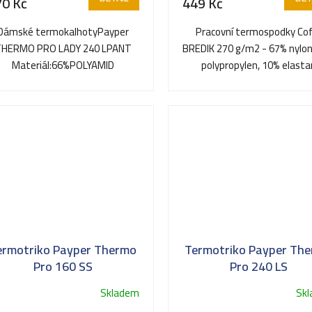
70 Kč
449 Kč
Dámské termokalhotyPayper
Pracovní termospodky Co
HERMO PRO LADY 240 LPANT
BREDIK 270 g/m2 - 67% nylon
Materiál:66%POLYAMID
polypropylen, 10% elasta
26%POLYESTER 8% ELASTAN
PANTALONI TERMICI...
ermotriko Payper Thermo
Termotriko Payper Th
Pro 160 SS
Pro 240 LS
Skladem
Sk