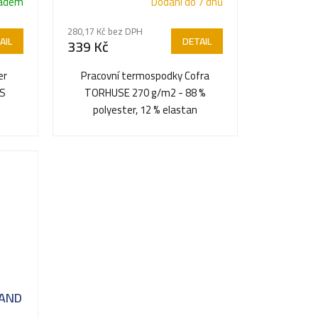
ladem
Dodání do 7 dnů
280,17 Kč bez DPH
AIL
DETAIL
339 Kč
er
Pracovní termospodky Cofra
LS
TORHUSE 270 g/m2 - 88 %
polyester, 12 % elastan
AN
S...
SAND