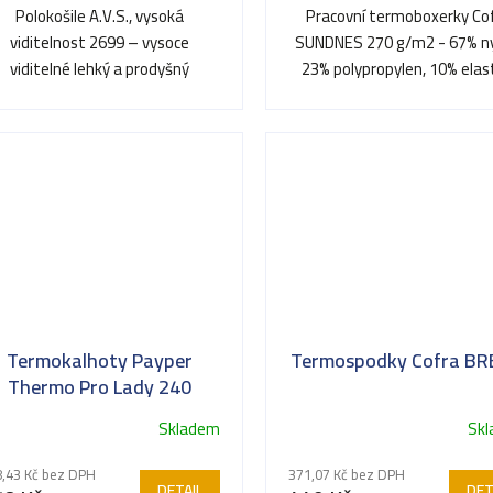
Polokošile A.V.S., vysoká
Pracovní termoboxerky Co
viditelnost 2699 – vysoce
SUNDNES 270 g/m2 - 67% ny
viditelné lehký a prodyšný
23% polypropylen, 10% ela
eriál ideální pro náročnou práci
v...
Termokalhoty Payper
Termospodky Cofra BR
Thermo Pro Lady 240
LPANT
Skladem
Sk
,43 Kč bez DPH
371,07 Kč bez DPH
DETAIL
DET