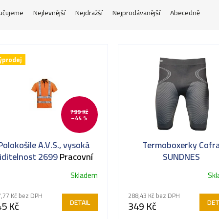
učujeme
Nejlevnější
Nejdražší
Nejprodávanější
Abecedně
ýprodej
799 Kč
–44 %
Polokošile A.V.S., vysoká
Termoboxerky Cofr
iditelnost 2699
Pracovní
SUNDNES
polokošile Snickers 2699
Skladem
Sk
,77 Kč bez DPH
288,43 Kč bez DPH
DETAIL
DET
45 Kč
349 Kč