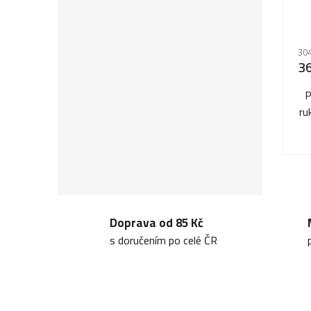
304
3
P
ru
Doprava od 85 Kč
s doručením po celé ČR