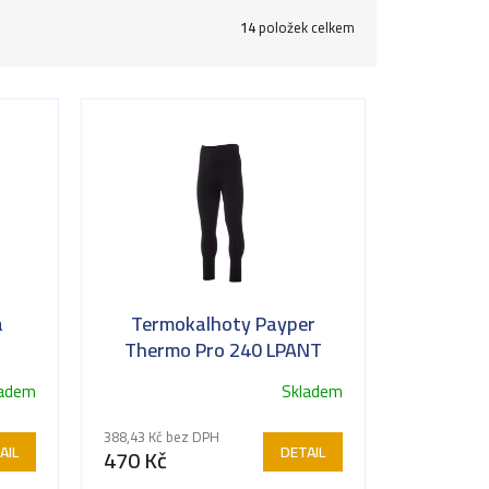
14
položek celkem
a
Termokalhoty Payper
Thermo Pro 240 LPANT
ladem
Skladem
388,43 Kč bez DPH
AIL
DETAIL
470 Kč