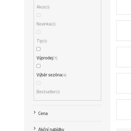
r
Akce
0
a
n
Novinka
0
n
Tip
0
í
p
Výprodej
1
a
Výběr sezóna
4
n
e
Bestseller
0
l
Cena
Akční nabídky