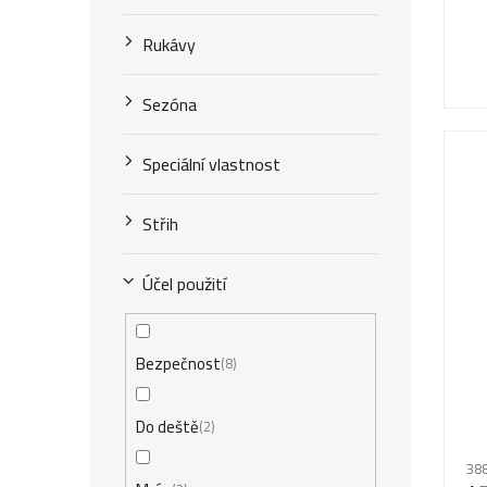
t
k
ů
Rukávy
t
mat
ů
Sezóna
Speciální vlastnost
Střih
Účel použití
Bezpečnost
8
Do deště
2
388