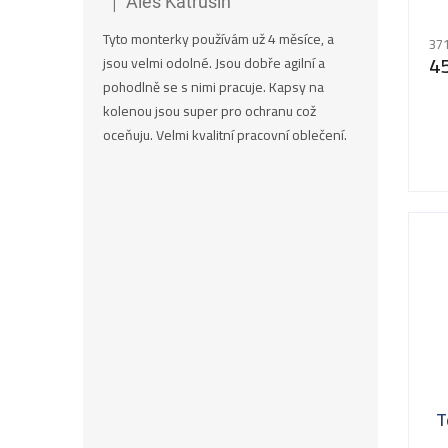
|
Aleš Katrušin
Hodnocení produktu je 5 z 5 hvězdiček.
Tyto monterky používám už 4 měsíce, a
371
4
jsou velmi odolné. Jsou dobře agilní a
pohodlně se s nimi pracuje. Kapsy na
kolenou jsou super pro ochranu což
oceňuju. Velmi kvalitní pracovní oblečení.
T