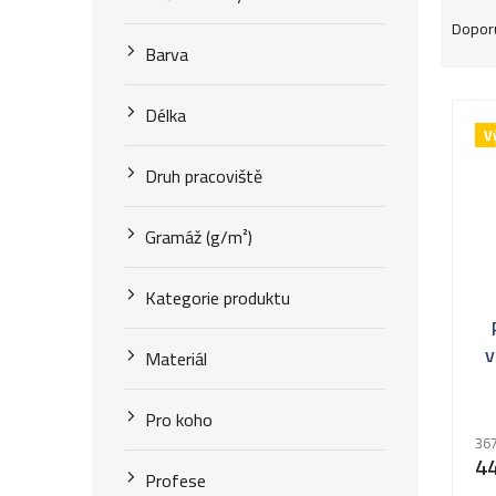
Ř
Dopor
a
Barva
z
V
Délka
e
V
ý
n
Druh pracoviště
p
í
i
Gramáž (g/m²)
p
s
r
Kategorie produktu
p
o
r
v
Materiál
d
o
u
Pro koho
d
367
k
4
u
Profese