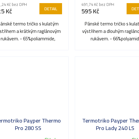
,24 Kč bez DPH
491,74 Kč bez DPH
DETAIL
DET
25 Kč
595 Kč
ánské termo tričko s kulatým
Pánské termo tričko s kul
střihem a krátkým raglánovým
výstřihem a dlouhým raglá
rukávem. - 65%poliammide,
rukávem. - 66%polyamid
%poliestere, strečový materiál
26%polyester, 8%elastan,.
ermotriko Payper Thermo
Termotriko Payper Th
Pro 280 SS
Pro Lady 240 LS