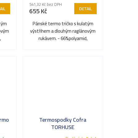
541,32 Kč bez DPH
AIL
DETAIL
655 Kč
atým
Pánské termo tričko s kulatým
novým
výstřihem a dlouhým raglánovým
,
rukávem. - 66%polyamid,
..
26%polyester, 8%elastan,...
ermo
Termospodky Cofra
TORHUSE