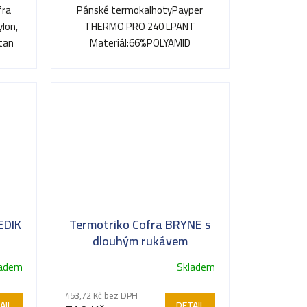
fra
Pánské termokalhotyPayper
lon,
THERMO PRO 240 LPANT
stan
Materiál:66%POLYAMID
26%POLYESTER 8%ELASTAN
PANTALONI TERMICI SEAMLESS...
EDIK
Termotriko Cofra BRYNE s
dlouhým rukávem
ladem
Skladem
453,72 Kč bez DPH
AIL
DETAIL