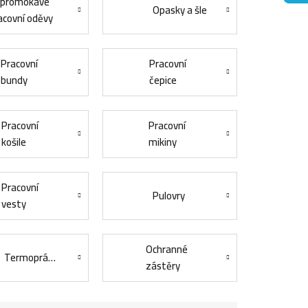
promokavé
Opasky a šle
acovní oděvy
Pracovní
Pracovní
bundy
čepice
Pracovní
Pracovní
košile
mikiny
Pracovní
Pulovry
vesty
Ochranné
Termoprádlo
zástěry