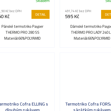
Skladem
Sk
,90 Kč bez DPH
491,74 Kč bez DPH
DETAIL
DET
50 Kč
595 Kč
Pánské termotriko Payper
Dámské termotriko Payp
THERMO PRO 280 SS
THERMO PRO LADY 240 
Materiál:66%POLYAMID
Materiál:66%POLYAMID
26%POLYESTER 8%ELASTAN
26%POLYESTER 8%ELAST
MAGLIE TERMICHE SEAMLESS
MAGLIE TERMICHE SEAMLES
280GR.
ermotriko Cofra ELLING s
Termotriko Cofra FOR
dlouhým rukávem
s krátkým rukávem