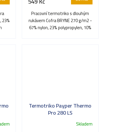
549 Kč
fra
Pracovní termotriko s dlouhým
, 23%
rukávem Cofra BRYNE 270 g/m2 -
n
67% nylon, 23% polypropylen, 10%
elastan
ermo
Termotriko Payper Thermo
Pro 280 LS
ladem
Skladem