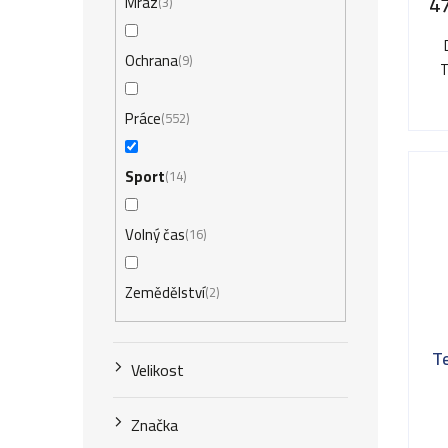
4
Mráz
3
Ochrana
9
T
Práce
552
Sport
14
Volný čas
16
Zemědělství
2
T
Velikost
Značka