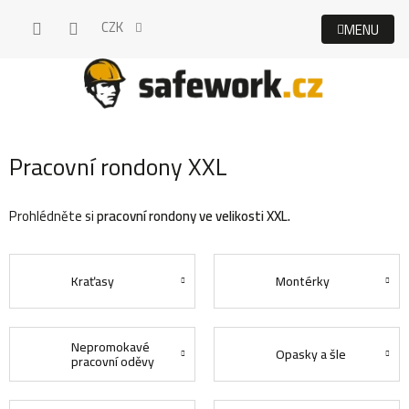
Přejít
CZK
na
obsah
Pracovní rondony XXL
Prohlédněte si
pracovní rondony ve velikosti XXL.
Kraťasy
Montérky
Nepromokavé
Opasky a šle
pracovní oděvy