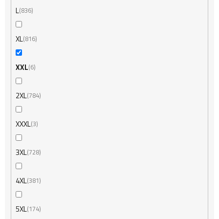
L
836
XL
816
XXL
6
2XL
784
XXXL
3
3XL
728
4XL
381
5XL
174