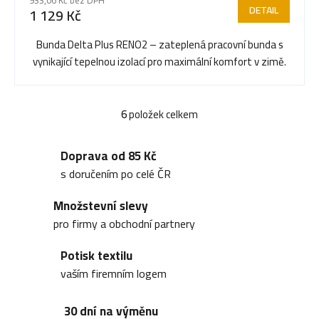
DETAIL
1 129 Kč
Bunda Delta Plus RENO2 – zateplená pracovní bunda s
vynikající tepelnou izolací pro maximální komfort v zimě.
6
položek celkem
O
v
Doprava od 85 Kč
l
s doručením po celé ČR
á
Množstevní slevy
d
pro firmy a obchodní partnery
a
Potisk textilu
c
vaším firemním logem
í
30 dní na výměnu
p