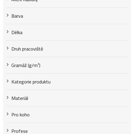
k
Barva
t
Délka
Druh pracoviště
ů
Gramáž (g/m²)
Kategorie produktu
Materiál
Pro koho
Profese