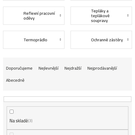
Tepláky a
Reflexní pracovní
teplákové
oděvy
soupravy
Termoprádlo
Ochranné zástěry
Ř
Doporučujeme
Nejlevnější
Nejdražší
Nejprodávanější
Abecedně
a
z
Na skladě
e
3