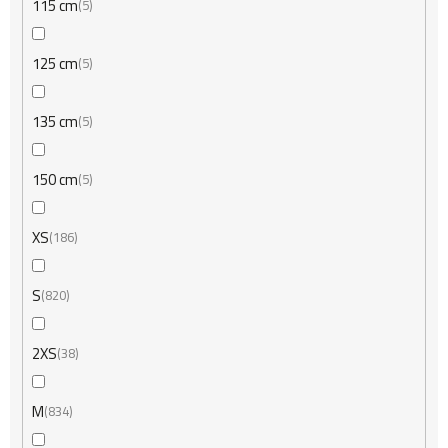
115 cm
5
125 cm
5
135 cm
5
150 cm
5
XS
186
S
820
2XS
38
M
834