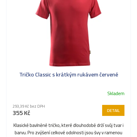
k
t
ů
Tričko Classic s krátkým rukávem červené
Skladem
293,39 Kč bez DPH
DETAIL
355 Kč
Klasické bavlněné tričko, které dlouhodobě drží svůj tvar i
barvu. Pro zvýšení celkové odolnosti jsou švy v ramenou