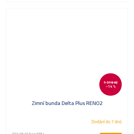
1 319 Kč
–14 %
Zimní bunda Delta Plus RENO2
Dodání do 7 dnů
933,06 Kč bez DPH