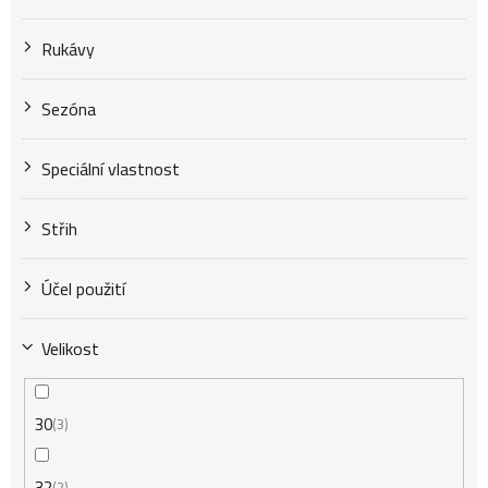
Rukávy
Sezóna
Speciální vlastnost
Střih
Účel použití
Velikost
30
3
32
2