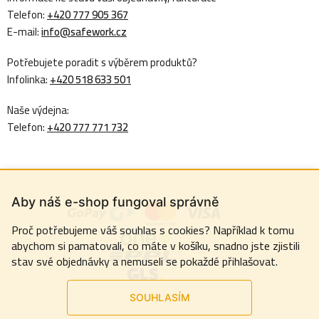
Telefon:
+420 777 905 367
E-mail:
info@safework.cz
Potřebujete poradit s výběrem produktů?
Infolinka:
+420 518 633 501
Naše výdejna:
Telefon:
+420 777 771 732
Aby náš e-shop fungoval správně
Proč potřebujeme váš souhlas s cookies? Například k tomu
abychom si pamatovali, co máte v košíku, snadno jste zjistili
stav své objednávky a nemuseli se pokaždé přihlašovat.
SOUHLASÍM