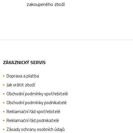
zakoupeného zboží
r
v
k
y
Z
v
ý
ZÁKAZNICKÝ SERVIS
á
p
i
Doprava a platba
p
Jak vrátit zboží
s
Obchodní podmínky spotřebitelé
u
a
Obchodní podmínky podnikatelé
Reklamační řád spotřebitelé
Reklamační řád podnikatelé
t
Zásady ochrany osobních údajů