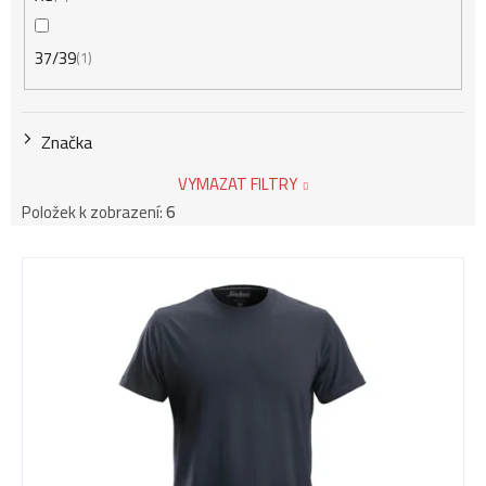
37/39
1
Značka
VYMAZAT FILTRY
Položek k zobrazení:
6
V
ý
p