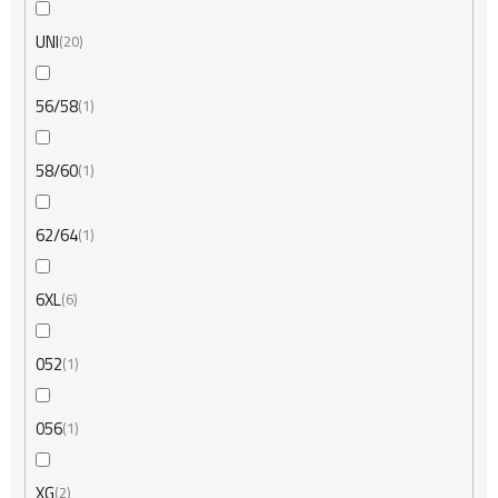
UNI
20
56/58
1
58/60
1
62/64
1
6XL
6
052
1
056
1
XG
2