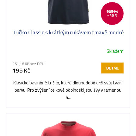
i
325 Kč
–40 %
s
Tričko Classic s krátkým rukávem tmavě modré
p
Skladem
r
161,16 Kč bez DPH
DETAIL
195 Kč
o
Klasické bavlněné tričko, které dlouhodobě drží svůj tvar i
barvu. Pro zvýšení celkové odolnosti jsou švy v ramenou
d
a...
u