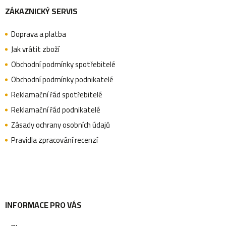
ý
ZÁKAZNICKÝ SERVIS
á
p
i
Doprava a platba
p
Jak vrátit zboží
s
Obchodní podmínky spotřebitelé
u
a
Obchodní podmínky podnikatelé
Reklamační řád spotřebitelé
Reklamační řád podnikatelé
t
Zásady ochrany osobních údajů
Pravidla zpracování recenzí
í
INFORMACE PRO VÁS