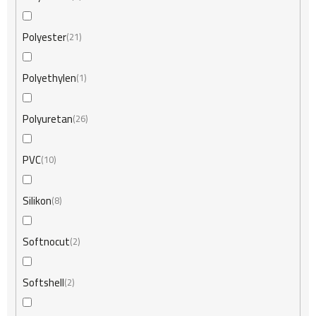
Polyester
21
Polyethylen
1
Polyuretan
26
PVC
10
Silikon
8
Softnocut
2
Softshell
2