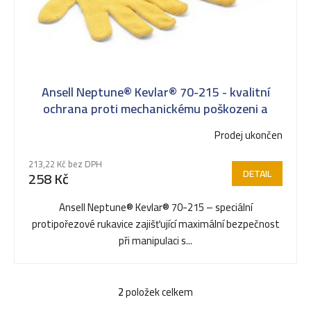
ů
Ansell Neptune® Kevlar® 70-215 - kvalitní
ochrana proti mechanickému poškozeni a
proříznutí
Prodej ukončen
Průměrné
hodnocení
213,22 Kč bez DPH
produktu
DETAIL
258 Kč
je
5,0
Ansell Neptune® Kevlar® 70-215 – speciální
z
protipořezové rukavice zajišťující maximální bezpečnost
5
při manipulaci s...
hvězdiček.
2
položek celkem
O