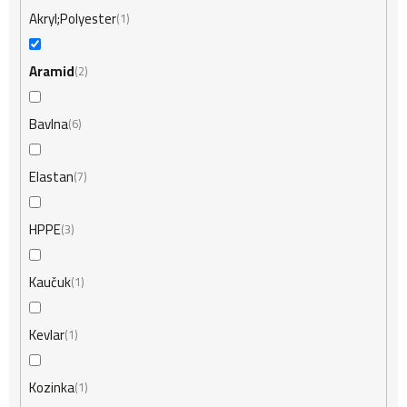
Akryl;Polyester
1
Aramid
2
Bavlna
6
Elastan
7
HPPE
3
Kaučuk
1
Kevlar
1
Kozinka
1