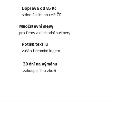
v
Doprava od 85 Kč
l
s doručením po celé ČR
á
Množstevní slevy
d
pro firmy a obchodní partnery
a
Potisk textilu
c
vaším firemním logem
í
30 dní na výměnu
p
zakoupeného zboží
r
v
k
y
Z
v