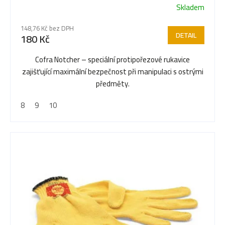
Skladem
r
148,76 Kč bez DPH
DETAIL
180 Kč
o
Cofra Notcher – speciální protipořezové rukavice
zajišťující maximální bezpečnost při manipulaci s ostrými
d
předměty.
8
9
10
u
k
t