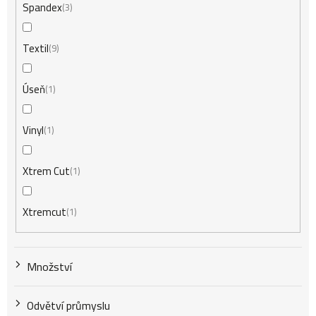
Spandex
3
Textil
9
Úseň
1
Vinyl
1
Xtrem Cut
1
Xtremcut
1
Množství
Odvětví průmyslu