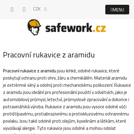
Přejít
CZK
na
obsah
Pracovní rukavice z aramidu
Pracovní rukavice z aramidu
jsou lehké, odolné rukavice, které
poskytují ochranu proti ohni, žáru a chemikáliím. Materiál aramidu
je extrémně silný a odolný proti mechanickému poškození. Rukavice
z aramidu jsou ideální pro profesionální použití v odvětvích, jako je
automobilový průmysl, letectví, průmyslové zpracování a dokonce i
potravinářská výroba. Rukavice z aramidu jsou vysoce odolné vůči
protištípavému, protiabrazivnímu a protiskluzovému ochrannému
povlaku. Jsou také odolné proti olejům, kyselinám a látkám, které
vyvolávají alergie. Tyto rukavice jsou odolné a mohou odolat