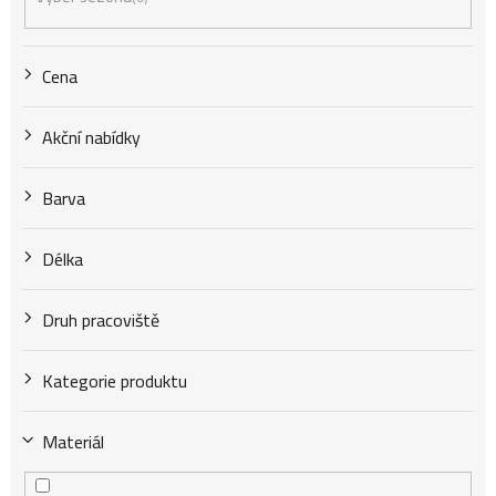
o
Cena
d
Akční nabídky
u
Barva
k
Délka
t
Druh pracoviště
Kategorie produktu
ů
Materiál