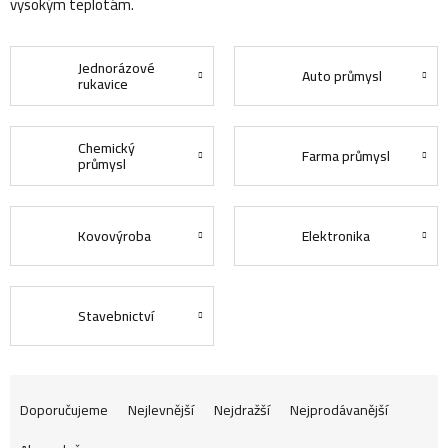
vysokým teplotám.
Jednorázové
Auto průmysl
rukavice
Chemický
Farma průmysl
průmysl
Kovovýroba
Elektronika
Stavebnictví
Ř
Doporučujeme
Nejlevnější
Nejdražší
Nejprodávanější