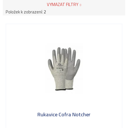
VYMAZAT FILTRY
Položek k zobrazení:
2
V
ý
p
i
s
Rukavice Cofra Notcher
p