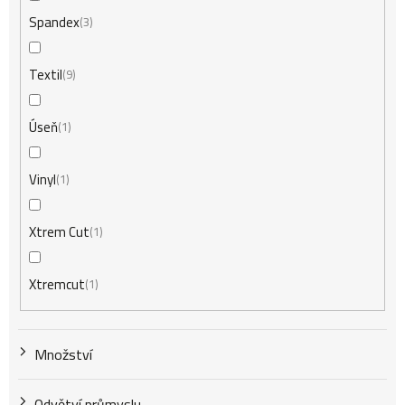
Spandex
3
Textil
9
Úseň
1
Vinyl
1
Xtrem Cut
1
Xtremcut
1
Množství
Odvětví průmyslu