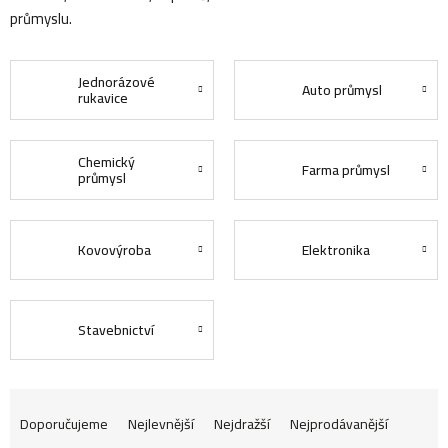
průmyslu.
Jednorázové
Auto průmysl
rukavice
Chemický
Farma průmysl
průmysl
Kovovýroba
Elektronika
Stavebnictví
Ř
Doporučujeme
Nejlevnější
Nejdražší
Nejprodávanější