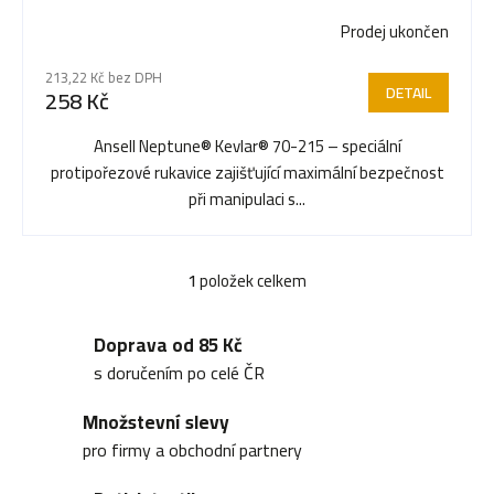
p
proříznutí
Prodej ukončen
Průměrné
r
hodnocení
213,22 Kč bez DPH
produktu
DETAIL
258 Kč
je
o
5,0
Ansell Neptune® Kevlar® 70-215 – speciální
z
protipořezové rukavice zajišťující maximální bezpečnost
5
d
při manipulaci s...
hvězdiček.
u
1
položek celkem
O
v
Doprava od 85 Kč
k
l
s doručením po celé ČR
á
t
Množstevní slevy
d
pro firmy a obchodní partnery
a