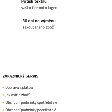
ů
Potisk textilu
c
vaším firemním logem
í
30 dní na výměnu
p
zakoupeného zboží
r
v
k
y
Z
v
ý
ZÁKAZNICKÝ SERVIS
á
p
i
Doprava a platba
p
Jak vrátit zboží
s
Obchodní podmínky spotřebitelé
u
Obchodní podmínky podnikatelé