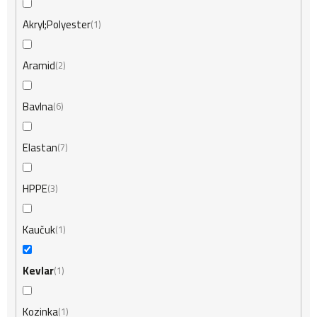
Akryl;Polyester
1
Aramid
2
Bavlna
6
Elastan
7
HPPE
3
Kaučuk
1
Kevlar
1
Kozinka
1