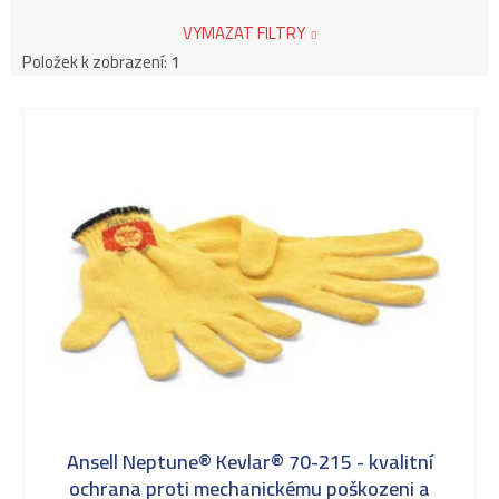
VYMAZAT FILTRY
Položek k zobrazení:
1
V
ý
p
i
s
Ansell Neptune® Kevlar® 70-215 - kvalitní
ochrana proti mechanickému poškozeni a