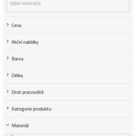
Výběr sezóna
0
o
Cena
d
Akční nabídky
u
Barva
k
Délka
t
Druh pracoviště
Kategorie produktu
ů
Materiál