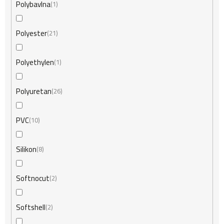
Polybavlna
1
Polyester
21
Polyethylen
1
Polyuretan
26
PVC
10
Silikon
8
Softnocut
2
Softshell
2