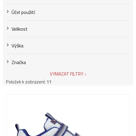
Účel použití
Velikost
Výška
Značka
VYMAZAT FILTRY
Položek k zobrazení:
11
V
ý