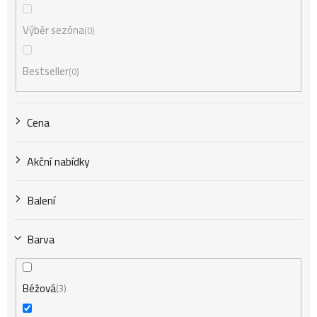
r
Výběr sezóna
0
o
Bestseller
0
d
Cena
u
Akční nabídky
k
Balení
t
Barva
ů
Béžová
3