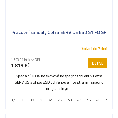
Pracovní sandály Cofra SERVIUS ESD S1 FO SR
Dodání do 7 dnů
1 503,31 Kč bez DPH
DETAIL
1 819 Kč
Speciální 100% bezkovová bezpečnostní obuv Cofra
SERVIUS s plnou ESD ochranou a inovativním, snadno
omyvatelným...
37
38
39
40
41
42
43
44
45
46
47