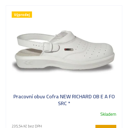
u
Výprodej
k
t
ů
Pracovní obuv Cofra NEW RICHARD OB E A FO
SRC *
Skladem
235,54 Kč bez DPH