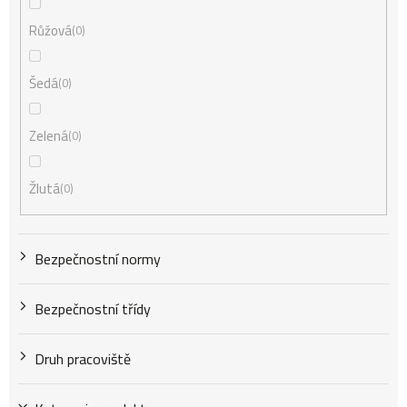
Růžová
0
Šedá
0
Zelená
0
Žlutá
0
Bezpečnostní normy
Bezpečnostní třídy
Druh pracoviště