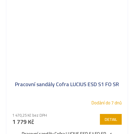
Pracovní sandály Cofra LUCIUS ESD S1 FO SR
Dodání do 7 dnů
Průměrné
hodnocení
1 470,25 Kč bez DPH
produktu
DETAIL
1 779 Kč
je
5,0
Pracovní sandály Cofra LUCIUS ESD S1 FO SR - s