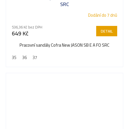
SRC
Dodání do 7 dnů
536,36 Kč bez DPH
DETAIL
649 Kč
Pracovní sandály Cofra New JASON SB E A FO SRC
35
36
37