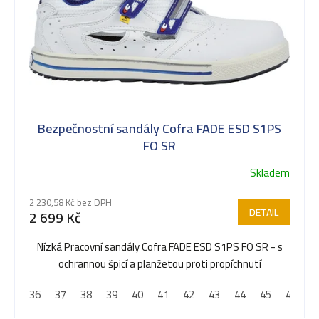
p
i
s
Bezpečnostní sandály Cofra FADE ESD S1PS
p
FO SR
Skladem
r
2 230,58 Kč bez DPH
DETAIL
2 699 Kč
o
Nízká Pracovní sandály Cofra FADE ESD S1PS FO SR - s
ochrannou špicí a planžetou proti propíchnutí
d
36
37
38
39
40
41
42
43
44
45
46
4