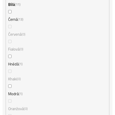
Bílá
11
Černá
13
Červená
0
Fialová
0
Hnědá
1
Khaki
0
Modrá
1
Oranžová
0