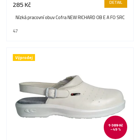
DETAIL
285 Kč
Nízká pracovní obuv Cofra NEW RICHARD OB E A FO SRC
47
Výprodej
1 389 Kč
–49 %