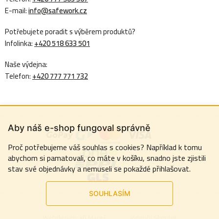
E-mail:
info@safework.cz
Potřebujete poradit s výběrem produktů?
Infolinka:
+420 518 633 501
Naše výdejna:
Telefon:
+420 777 771 732
Aby náš e-shop fungoval správně
Proč potřebujeme váš souhlas s cookies? Například k tomu
abychom si pamatovali, co máte v košíku, snadno jste zjistili
stav své objednávky a nemuseli se pokaždé přihlašovat.
SOUHLASÍM
Webdesign:
Jiří Mareš
Vytvořil Shoptet