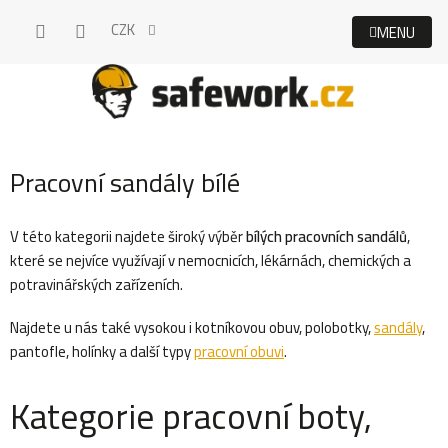
Přejít
CZK
na
obsah
Pracovní sandály bílé
V této kategorii najdete široký výběr
bílých pracovních sandálů
,
které se nejvíce využívají v nemocnicích, lékárnách, chemických a
potravinářských zařízeních.
Najdete u nás také vysokou i kotníkovou obuv, polobotky,
sandály
,
pantofle, holínky a další typy
pracovní obuvi
.
Kategorie pracovní boty,