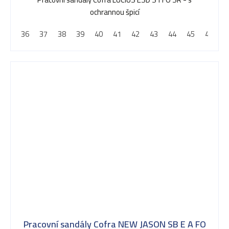
z
ochrannou špicí
5
36
37
38
39
40
41
42
43
44
45
46
4
hvězdiček.
Pracovní sandály Cofra NEW JASON SB E A FO