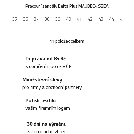
Pracovní sandály Delta Plus MAUBEC4 SBEA
35
36
37
38
39
40
41
42
43
44
45
4
11
položek celkem
O
v
Doprava od 85 Kč
l
s doručením po celé ČR
á
Množstevní slevy
d
pro firmy a obchodní partnery
a
Potisk textilu
c
vaším firemním logem
í
30 dní na výměnu
p
zakoupeného zboží