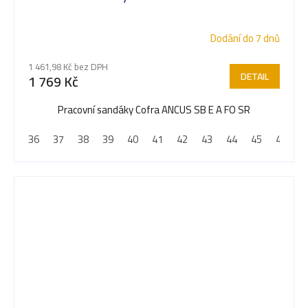
Dodání do 7 dnů
1 461,98 Kč bez DPH
DETAIL
1 769 Kč
Pracovní sandáky Cofra ANCUS SB E A FO SR
36
37
38
39
40
41
42
43
44
45
46
4