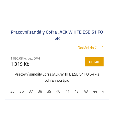
Pracovní sandály Cofra JACK WHITE ESD S1 FO
SR
Dodání do 7 dnů
1 090,08 Kč bez DPH
DETAIL
1 319 Kč
Pracovní sandály Cofra JACK WHITE ESD S1 FO SR - s
ochrannou špicí
35
36
37
38
39
40
41
42
43
44
45
4