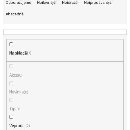
Ř
Doporučujeme
Nejlevnější
Nejdražší
Nejprodávanější
Abecedně
a
z
Na skladě
e
3
n
Akce
0
í
Novinka
0
Tip
0
p
Výprodej
2