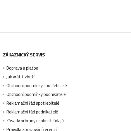
r
v
k
y
Z
v
ý
ZÁKAZNICKÝ SERVIS
á
p
i
Doprava a platba
p
Jak vrátit zboží
s
Obchodní podmínky spotřebitelé
u
a
Obchodní podmínky podnikatelé
Reklamační řád spotřebitelé
Reklamační řád podnikatelé
t
Zásady ochrany osobních údajů
Pravidla zpracování recenzí