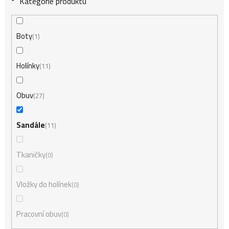
Kategorie produktu
Boty
1
Holínky
11
Obuv
27
Sandále
11
Tkaničky
0
Vložky do holínek
0
Pracovní obuv
0