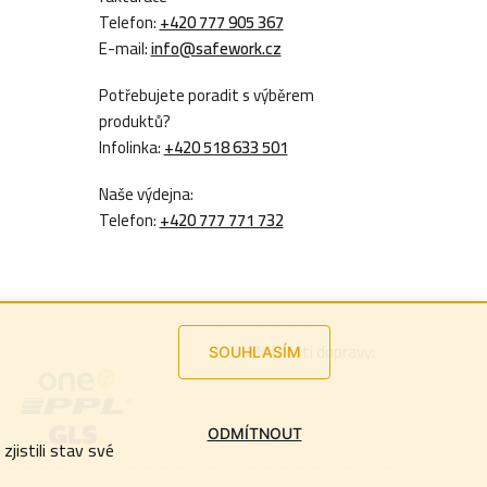
Telefon:
+420 777 905 367
E-mail:
info@safework.cz
Potřebujete poradit s výběrem
produktů?
Infolinka:
+420 518 633 501
Naše výdejna:
Telefon:
+420 777 771 732
Možnosti dopravy:
SOUHLASÍM
ODMÍTNOUT
jistili stav své