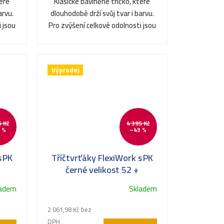
teré
Klasické bavlněné tričko, které
arvu.
dlouhodobě drží svůj tvar i barvu.
 jsou
Pro zvýšení celkové odolnosti jsou
švy v ramenou a...
Výprodej
5 Kč
4 395 Kč
 %
–43 %
s PK
Tříčtvrťáky FlexiWork s PK
černé velikost 52 +
ladem
Skladem
2 061,98 Kč bez
DPH