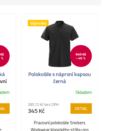
Výprodej
 Kč
645 Kč
 %
–46 %
oká
Polokošile s náprsní kapsou
vní
černá
699
ladem
Skladem
285,12 Kč bez DPH
AIL
DETAIL
345 Kč
Pracovní polokošile Snickers
e
Workwear klasického střihu pro