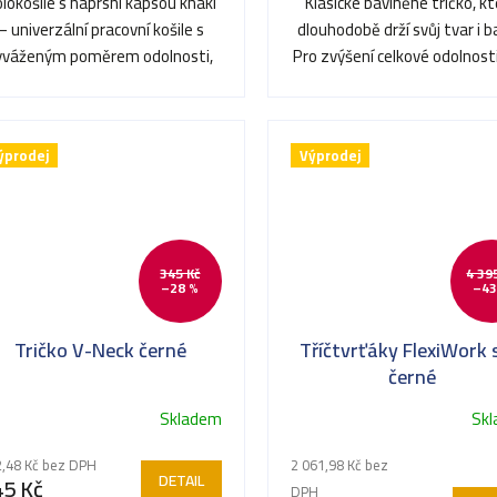
lokošile s náprsní kapsou khaki
Klasické bavlněné tričko, k
– univerzální pracovní košile s
dlouhodobě drží svůj tvar i b
yváženým poměrem odolnosti,
Pro zvýšení celkové odolnosti
prodyšnosti a pohodlí.
švy v ramenou a...
ýprodej
Výprodej
345 Kč
4 39
–28 %
–43
Tričko V-Neck černé
Tříčtvrťáky FlexiWork 
černé
Skladem
Sk
,48 Kč bez DPH
2 061,98 Kč bez
DETAIL
45 Kč
DPH