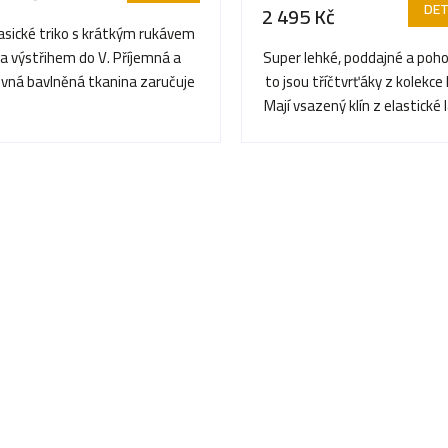
DET
2 495 Kč
asické triko s krátkým rukávem
a výstřihem do V. Příjemná a
Super lehké, poddajné a poho
vná bavlněná tkanina zaručuje
to jsou tříčtvrťáky z kolekce 
pohodlí, zatímco o...
Mají vsazený klín z elastické 
zesílení...
O
v
l
á
d
a
c
í