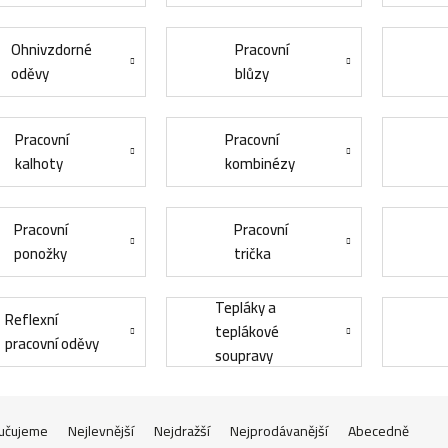
Ohnivzdorné
Pracovní
oděvy
blůzy
Pracovní
Pracovní
kalhoty
kombinézy
Pracovní
Pracovní
ponožky
trička
Tepláky a
Reflexní
teplákové
pracovní oděvy
soupravy
učujeme
Nejlevnější
Nejdražší
Nejprodávanější
Abecedně