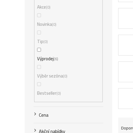
r
Akce
0
a
n
Novinka
0
n
Tip
0
í
p
Výprodej
6
a
Výběr sezóna
0
n
e
Bestseller
0
l
Cena
Ř
Dopor
Akční nabídky