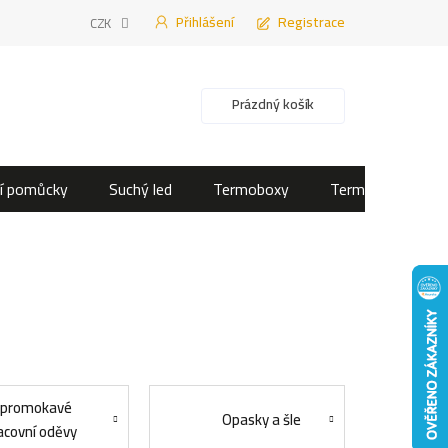
Přihlášení
Registrace
CZK
Nákupní košík
Prázdný košík
í pomůcky
Suchý led
Termoboxy
Termotašky
promokavé
Opasky a šle
acovní oděvy