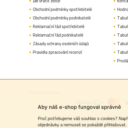
Jak vrátit zboží
Konta
t
Obchodní podmínky spotřebitelé
Hodno
í
Obchodní podmínky podnikatelé
Tabulk
Reklamační řád spotřebitelé
Tabulk
Reklamační řád podnikatelé
Tabulk
Zásady ochrany osobních údajů
Tabul
Pravidla zpracování recenzí
Tabul
Prodá
Pohodlná platba:
Aby náš e-shop fungoval správně
Proč potřebujeme váš souhlas s cookies? Napřík
objednávky a nemuseli se pokaždé přihlašovat.