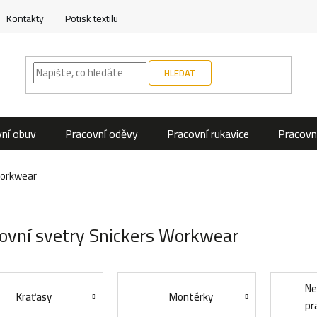
Kontakty
Potisk textilu
HLEDAT
ní obuv
Pracovní oděvy
Pracovní rukavice
Pracovn
Workwear
ovní svetry Snickers Workwear
Ne
Kraťasy
Montérky
pr