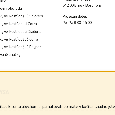
kty
642 00 Brno - Bosonohy
cení obchodu
y velikostí oděvů Snickers
Provozní doba:
Po-Pá 8:30-14:00
y velikostí obuvi Cofra
y velikostí obuvi Diadora
ky velikostí oděvů Cofra
ky velikostí oděvů Payper
vané značky
lad k tomu abychom si pamatovali, co máte v košíku, snadno jste z