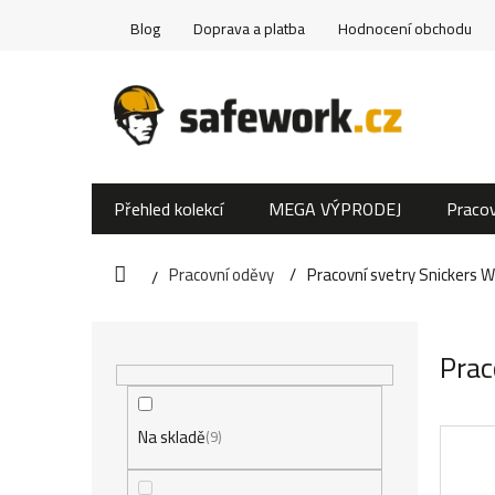
Přejít
Blog
Doprava a platba
Hodnocení obchodu
na
obsah
Přehled kolekcí
MEGA VÝPRODEJ
Pracov
Pracovní oděvy
Pracovní svetry Snickers 
Domů
P
Prac
o
s
Na skladě
9
t