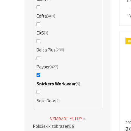
Po
v
Cofra
401
CXS
3
V
Delta Plus
296
Payper
427
Snickers Workwear
9
Solid Gear
1
VYMAZAT FILTRY
202
Položek k zobrazení:
9
2