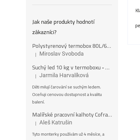
Kl
Jak naše produkty hodnotí
pe
zákazníci?
Polystyrenový termobox 80L/62Kg
|
Miroslav Svoboda
Hodnocení produktu je 5 z 5 hvězdiček.
Suchý led 10 kg v termoboxu
- Nugety 16 mm
|
Jarmila Harvalíková
Hodnocení produktu je 5 z 5 hvězdiček.
Děti milují čarování se suchým ledem.
Oceňuji cenovou dostupnost a kvalitu
balení.
Malířské pracovní kalhoty Cofra SALISBOURG
|
Aleš Katrušin
Hodnocení produktu je 5 z 5 hvězdiček.
Tyto monterky používám už 4 měsíce, a