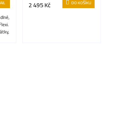
AIL
DO KOŠÍKU
2 495 Kč
dlné,
Flexi.
látky,