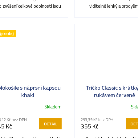
o zvýšení celkové odolnosti jsou
viditelné lehký a prodyšn
švy v ramenou a...
materiál ideální pro náročnou
v...
ýprodej
lokošile s náprsní kapsou
Tričko Classic s krát
khaki
rukávem červené
Skladem
Sk
,12 Kč bez DPH
293,39 Kč bez DPH
DETAIL
DET
45 Kč
355 Kč