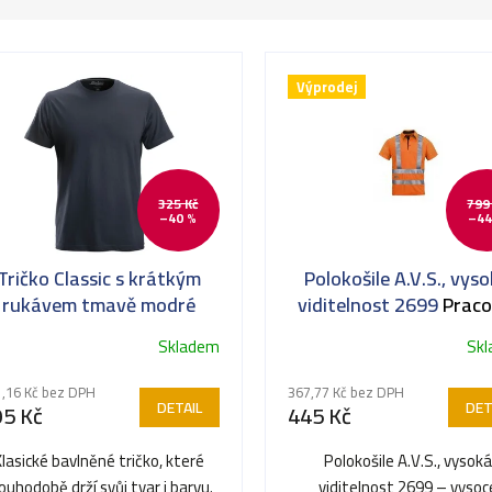
Výprodej
325 Kč
799
–40 %
–44
Tričko Classic s krátkým
Polokošile A.V.S., vys
rukávem tmavě modré
viditelnost 2699
Praco
polokošile Snickers 2
Skladem
Sk
,16 Kč bez DPH
367,77 Kč bez DPH
DETAIL
DET
95 Kč
445 Kč
Klasické bavlněné tričko, které
Polokošile A.V.S., vysoká
ouhodobě drží svůj tvar i barvu.
viditelnost 2699 – vysoc