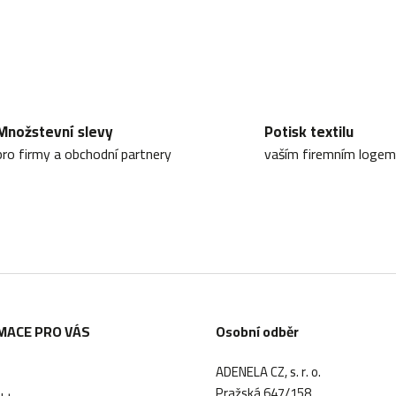
p
r
v
k
y
Množstevní slevy
Potisk textilu
v
pro firmy a obchodní partnery
vaším firemním logem
ý
p
i
s
u
MACE PRO VÁS
Osobní odběr
ADENELA CZ, s. r. o.
Pražská 647/158