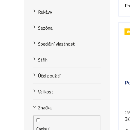
t
Pr
Rukávy
ů
Sezóna
V
Speciální vlastnost
Střih
Účel použití
Po
Velikost
Značka
285
3
Canis
1