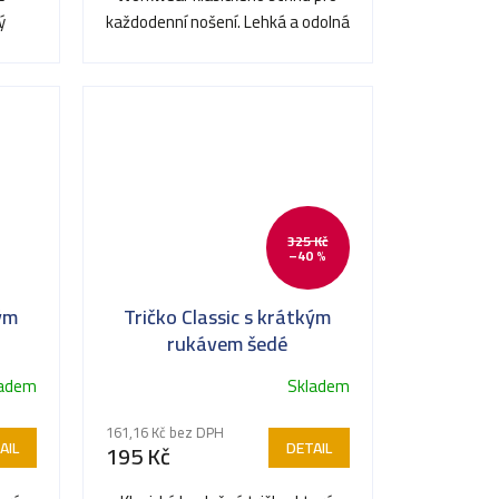
ý
každodenní nošení. Lehká a odolná
 práci
tkanina je příjemná na...
325 Kč
–40 %
kým
Tričko Classic s krátkým
rukávem šedé
ladem
Skladem
161,16 Kč bez DPH
AIL
DETAIL
195 Kč