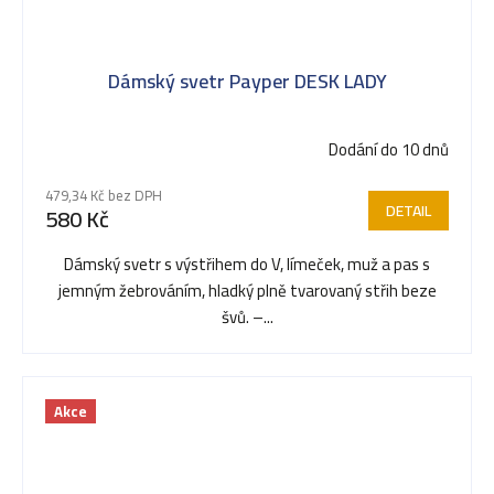
Dámský svetr Payper DESK LADY
Dodání do 10 dnů
479,34 Kč bez DPH
DETAIL
580 Kč
Dámský svetr s výstřihem do V, límeček, muž a pas s
jemným žebrováním, hladký plně tvarovaný střih beze
švů. –...
Akce