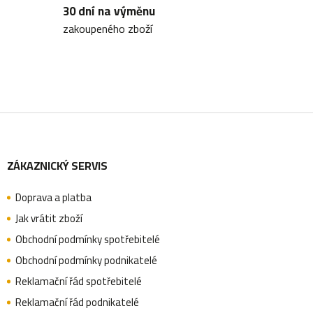
30 dní na výměnu
p
zakoupeného zboží
r
v
k
y
Z
v
ý
ZÁKAZNICKÝ SERVIS
á
p
i
Doprava a platba
p
Jak vrátit zboží
s
Obchodní podmínky spotřebitelé
u
a
Obchodní podmínky podnikatelé
Reklamační řád spotřebitelé
Reklamační řád podnikatelé