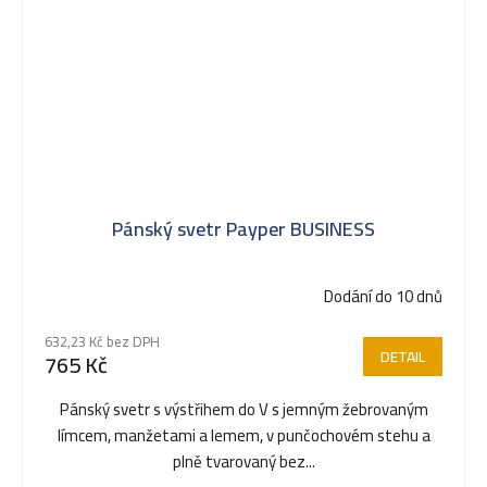
Pánský svetr Payper BUSINESS
Dodání do 10 dnů
632,23 Kč bez DPH
DETAIL
765 Kč
Pánský svetr s výstřihem do V s jemným žebrovaným
límcem, manžetami a lemem, v punčochovém stehu a
plně tvarovaný bez...