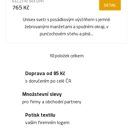
632,23 Kč bez DPH
DETAIL
765 Kč
Unisex svetr s posádkovým výstřihem s jemně
žebrovanými manžetami a spodními okraji, v
punčochovém stehu a plně...
10
položek celkem
O
v
Doprava od 85 Kč
l
s doručením po celé ČR
á
Množstevní slevy
d
pro firmy a obchodní partnery
a
Potisk textilu
c
vaším firemním logem
í