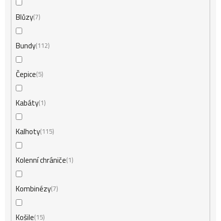
Blůzy
7
Bundy
112
Čepice
5
Kabáty
1
Kalhoty
115
Kolenní chrániče
1
Kombinézy
7
Košile
15