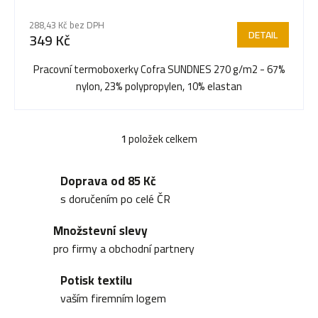
r
288,43 Kč bez DPH
DETAIL
349 Kč
o
Pracovní termoboxerky Cofra SUNDNES 270 g/m2 - 67%
nylon, 23% polypropylen, 10% elastan
d
1
položek celkem
O
u
v
Doprava od 85 Kč
l
k
s doručením po celé ČR
á
Množstevní slevy
d
t
pro firmy a obchodní partnery
a
Potisk textilu
c
ů
vaším firemním logem
í