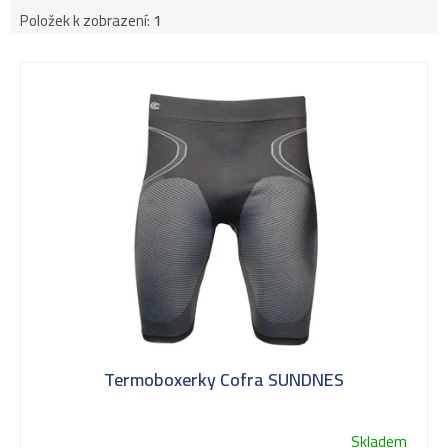
Položek k zobrazení:
1
V
ý
p
i
s
Termoboxerky Cofra SUNDNES
p
Skladem