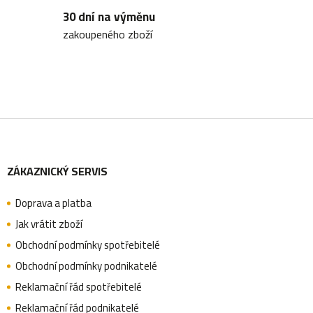
30 dní na výměnu
p
zakoupeného zboží
r
v
k
y
Z
v
ý
ZÁKAZNICKÝ SERVIS
á
p
i
Doprava a platba
p
Jak vrátit zboží
s
Obchodní podmínky spotřebitelé
u
a
Obchodní podmínky podnikatelé
Reklamační řád spotřebitelé
Reklamační řád podnikatelé