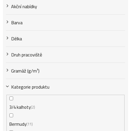
u
Akční nabídky
k
Barva
t
Délka
Druh pracoviště
ů
Gramáž (g/m²)
Kategorie produktu
3/4 kalhoty
2
Bermudy
11