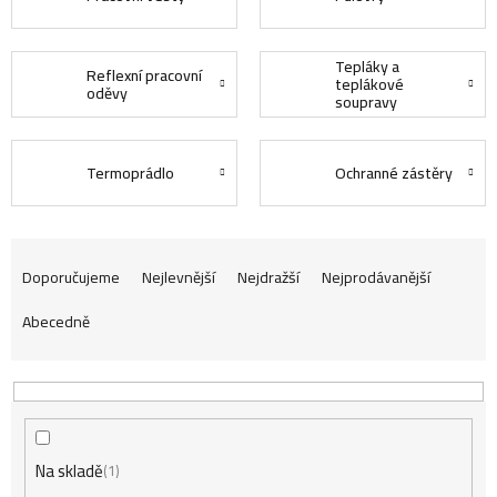
Tepláky a
Reflexní pracovní
teplákové
oděvy
soupravy
Termoprádlo
Ochranné zástěry
Ř
Doporučujeme
Nejlevnější
Nejdražší
Nejprodávanější
Abecedně
a
z
Na skladě
e
1