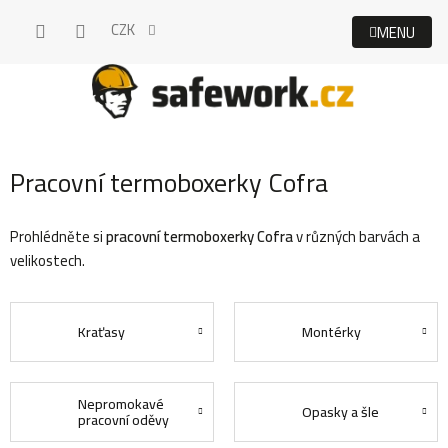
Přejít
CZK
na
obsah
Pracovní termoboxerky Cofra
Prohlédněte si
pracovní termoboxerky Cofra
v různých barvách a
velikostech.
Kraťasy
Montérky
Nepromokavé
Opasky a šle
pracovní oděvy