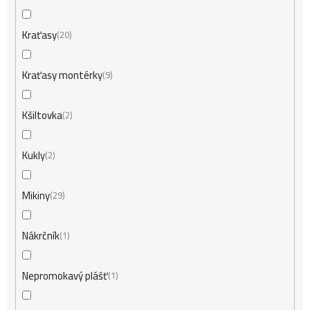
Kraťasy
20
Kraťasy montérky
9
Kšiltovka
2
Kukly
2
Mikiny
29
Nákrčník
1
Nepromokavý plášť
1