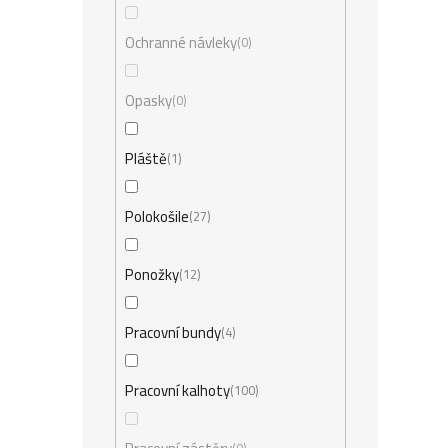
Ochranné návleky
0
Opasky
0
Pláště
1
Polokošile
27
Ponožky
12
Pracovní bundy
4
Pracovní kalhoty
100