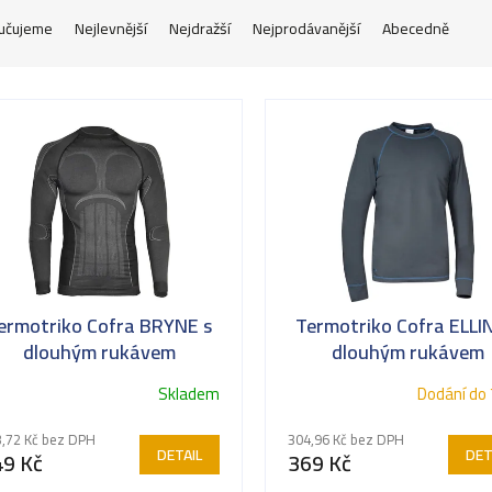
učujeme
Nejlevnější
Nejdražší
Nejprodávanější
Abecedně
ermotriko Cofra BRYNE s
Termotriko Cofra ELLI
dlouhým rukávem
dlouhým rukávem
Skladem
Dodání do 
,72 Kč bez DPH
304,96 Kč bez DPH
DETAIL
DET
49 Kč
369 Kč