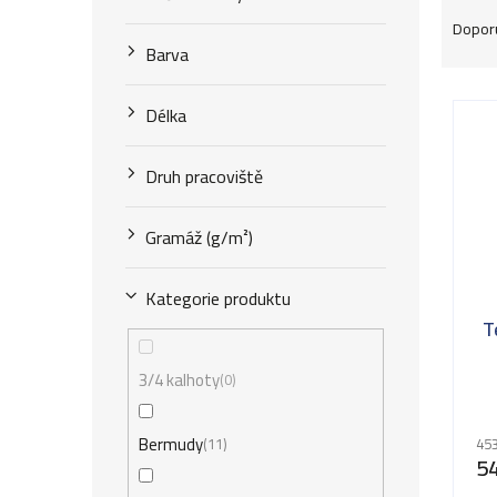
Ř
Dopor
a
Barva
z
V
Délka
e
ý
n
Druh pracoviště
p
í
i
Gramáž (g/m²)
p
s
r
Kategorie produktu
p
T
o
r
d
3/4 kalhoty
0
o
u
d
Bermudy
11
453
k
5
u