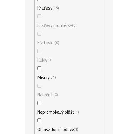
Kraťasy
15
Kraťasy montérky
0
Kšiltovka
0
Kukly
0
Mikiny
31
Nákrčník
0
Nepromokavý plášť
1
Ohnivzdorné oděvy
1