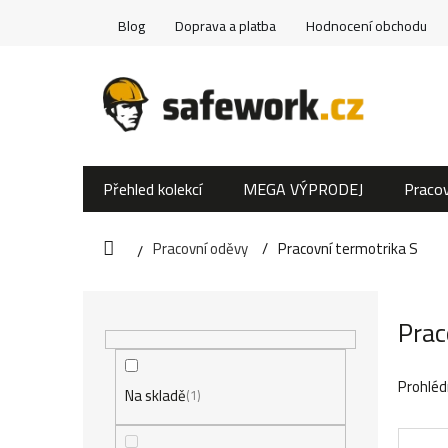
Přejít
Blog
Doprava a platba
Hodnocení obchodu
na
obsah
Přehled kolekcí
MEGA VÝPRODEJ
Pracov
Pracovní oděvy
Pracovní termotrika S
Domů
P
Prac
o
s
Prohléd
Na skladě
1
t