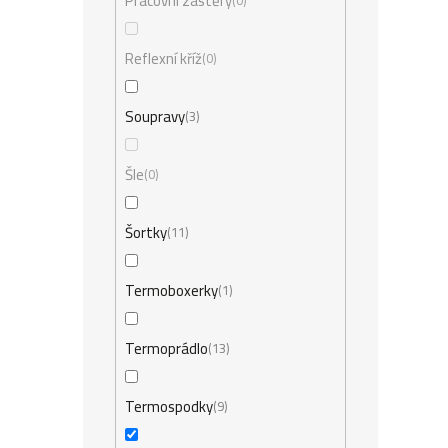
Pracovní zástěry
0
Reflexní kříž
0
Soupravy
3
Šle
0
Šortky
11
Termoboxerky
1
Termoprádlo
13
Termospodky
9