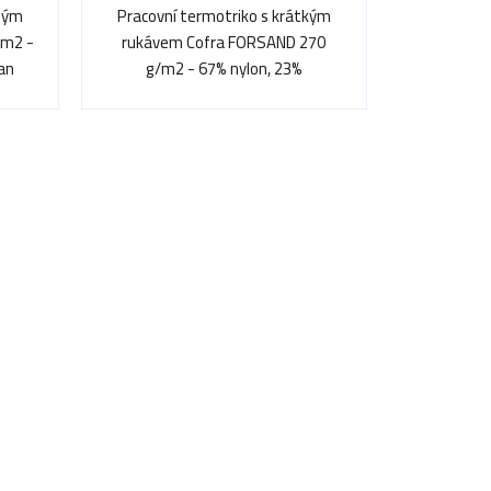
uhým
Pracovní termotriko s krátkým
/m2 -
rukávem Cofra FORSAND 270
tan
g/m2 - 67% nylon, 23%
polypropylen, 10% elastan