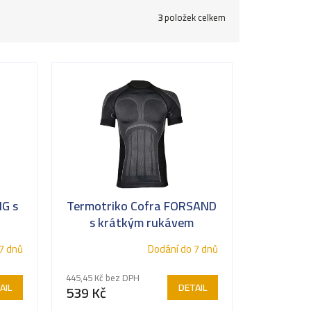
3
položek celkem
NG s
Termotriko Cofra FORSAND
s krátkým rukávem
7 dnů
Dodání do 7 dnů
445,45 Kč bez DPH
AIL
DETAIL
539 Kč