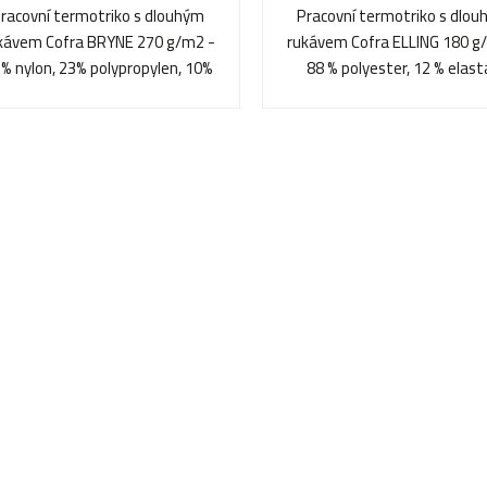
racovní termotriko s dlouhým
Pracovní termotriko s dlo
kávem Cofra BRYNE 270 g/m2 -
rukávem Cofra ELLING 180 g
% nylon, 23% polypropylen, 10%
88 % polyester, 12 % elas
elastan
O
v
l
á
d
a
c
í
p
r