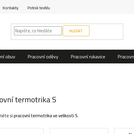
Kontakty
Potisk textilu
HLEDAT
ní obuv
Pracovní oděvy
Pracovní rukavice
Pracovn
ovní termotrika S
něte si
pracovní termotrika ve velikosti S.