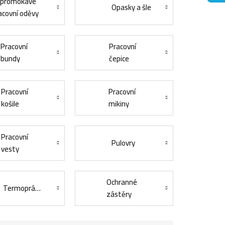
promokavé
Opasky a šle
acovní oděvy
Pracovní
Pracovní
bundy
čepice
Pracovní
Pracovní
košile
mikiny
Pracovní
Pulovry
vesty
Ochranné
Termoprádlo
zástěry