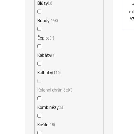
t
Blůzy
3
P
k
ů
ru
t
67
Bundy
143
ů
Čepice
1
Kabáty
1
Kalhoty
116
Kolenní chrániče
0
Kombinézy
6
Košile
18