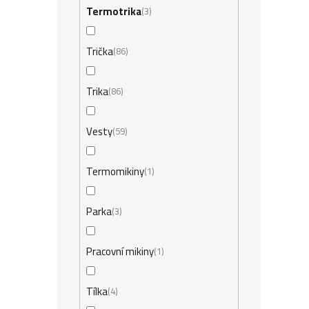
Termotrika
3
Trička
86
Trika
86
Vesty
59
Termomikiny
1
Parka
3
Pracovní mikiny
1
Tílka
4