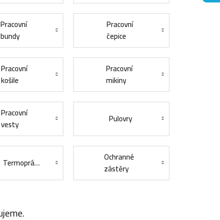
Pracovní
Pracovní
bundy
čepice
Pracovní
Pracovní
košile
mikiny
Pracovní
Pulovry
vesty
Ochranné
Termoprádlo
zástěry
ujeme.