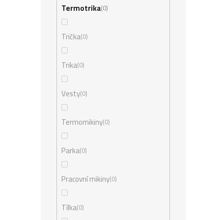
Termotrika
0
Trička
0
Trika
0
Vesty
0
Termomikiny
0
Parka
0
Pracovní mikiny
0
Tílka
0