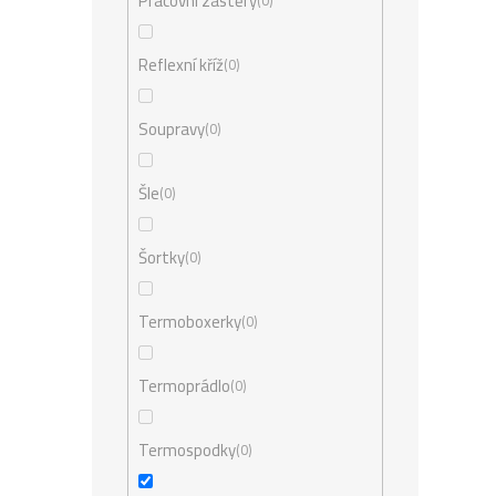
Pracovní zástěry
0
Reflexní kříž
0
Soupravy
0
Šle
0
Šortky
0
Termoboxerky
0
Termoprádlo
0
Termospodky
0