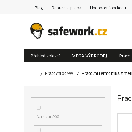
Přejít
Blog
Doprava a platba
Hodnocení obchodu
na
obsah
Přehled kolekcí
MEGA VÝPRODEJ
Pracov
Pracovní oděvy
Pracovní termotrika z meri
Domů
P
Prac
o
s
Na skladě
0
t