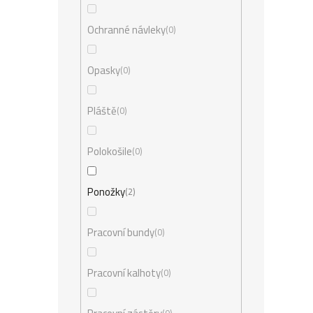
Ochranné návleky
0
Opasky
0
Pláště
0
Polokošile
0
Ponožky
2
Pracovní bundy
0
Pracovní kalhoty
0