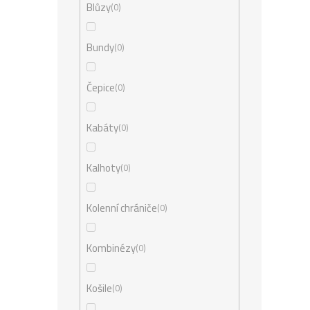
Blůzy
0
Bundy
0
Čepice
0
Kabáty
0
Kalhoty
0
Kolenní chrániče
0
Kombinézy
0
Košile
0