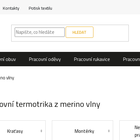
Kontakty
Potisk textilu
HLEDAT
ní obuv
Pracovní oděvy
Pracovní rukavice
Pracovn
no vlny
ovní termotrika z merino vlny
Ne
Kraťasy
Montérky
pr