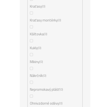
Kraťasy
0
Kraťasy montérky
0
Kšiltovka
0
Kukly
0
Mikiny
0
Nákrčník
0
Nepromokavý plášť
0
Ohnivzdorné oděvy
0