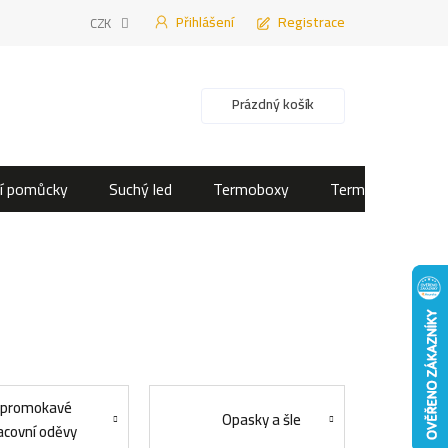
Přihlášení
Registrace
CZK
Nákupní košík
Prázdný košík
í pomůcky
Suchý led
Termoboxy
Termotašky
promokavé
Opasky a šle
acovní oděvy