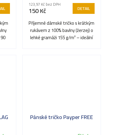
123,97 Kč bez DPH
AIL
DETAIL
150 Kč
átkým
Příjemné dámské tričko s krátkým
vlny
rukávem z 100% bavlny (žerzej) o
190
lehké gramáži 155 g/m² – ideální
..
pro teplé dny a...
FLAG
Pánské tričko Payper FREE