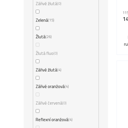
Zářivĕ žlutá
0
115
1
Zelená
15
Žlutá
26
ru
Žlutá fluo
0
Zářivě žlutá
4
Zářivě oranžová
4
Zářivě červená
0
Reflexní oranžová
4