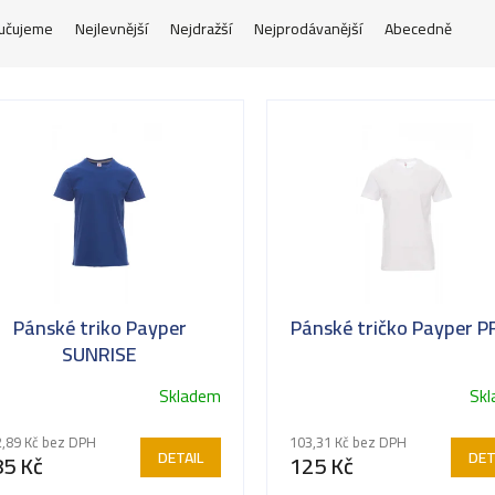
učujeme
Nejlevnější
Nejdražší
Nejprodávanější
Abecedně
Pánské triko Payper
Pánské tričko Payper P
SUNRISE
Skladem
Sk
ůměrné
dnocení
,89 Kč bez DPH
103,31 Kč bez DPH
oduktu
DETAIL
DET
85 Kč
125 Kč