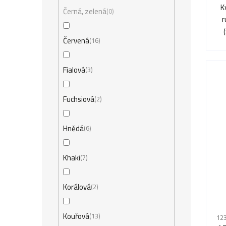
t
5,0
K
k
Černá, zelená
0
z
ů
r
t
5
Červená
16
hv
ů
Fialová
3
Fuchsiová
2
Hnědá
6
Khaki
7
Korálová
2
Kouřová
13
123