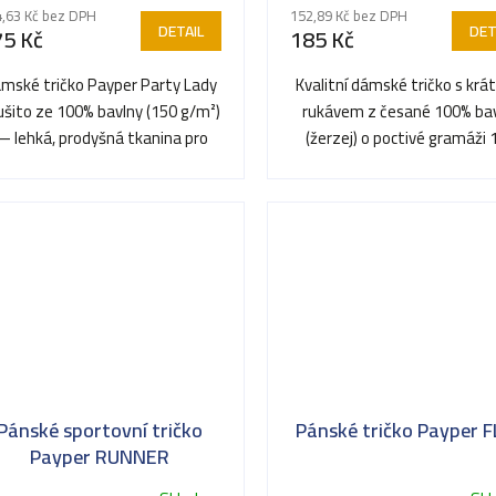
,63 Kč bez DPH
152,89 Kč bez DPH
DETAIL
DET
75 Kč
185 Kč
mské tričko Payper Party Lady
Kvalitní dámské tričko s kr
 ušito ze 100% bavlny (150 g/m²)
rukávem z česané 100% ba
 lehká, prodyšná tkanina pro
(žerzej) o poctivé gramáži 
celodenní nošení....
g/m². Vyštihlený dámský.
Pánské sportovní tričko
Pánské tričko Payper 
Payper RUNNER