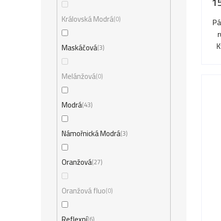
1
Královská Modrá
0
Pá
K
Maskáčová
3
Melánžová
0
Modrá
43
Námořnická Modrá
3
Oranžová
27
Oranžová fluo
0
Reflexní
6