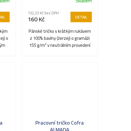
ladem
Skladem
132,23 Kč bez DPH
AIL
DETAIL
160 Kč
tkým
Pánské tričko s krátkým rukávem
ej) o
z 100% bavlny (žerzej) o gramáži
ným
155 g/m² v neutrálním provedení
zcela bez etikety...
ra
Pracovní tričko Cofra
ALMADA