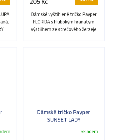
205 Kč
ALUPA
Dámské vyštíhlené tričko Payper
vaná,
FLORIDA s hlubokým hranatým
RY
výstřihem ze strečového žerzeje
(95% bavlna + 5% elastan,...
r
Dámské tričko Payper
SUNSET LADY
ladem
Skladem