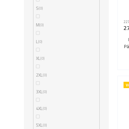
S
0
227
M
0
2
L
0
Pá
XL
0
pr
2XL
0
V
3XL
0
4XL
0
5XL
0