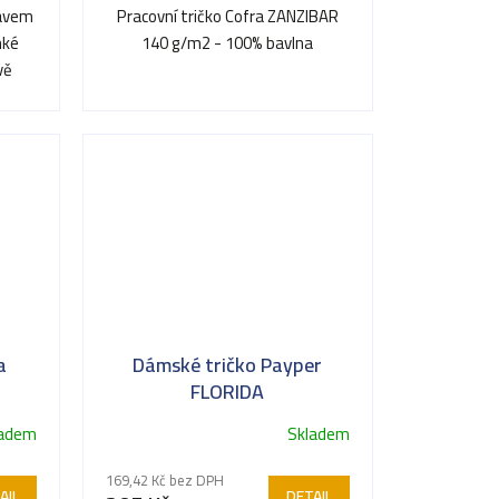
kávem
Pracovní tričko Cofra ZANZIBAR
hké
140 g/m2 - 100% bavlna
vě
...
a
Dámské tričko Payper
FLORIDA
ladem
Skladem
169,42 Kč bez DPH
AIL
DETAIL