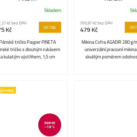
Skladem
Sk
,27 Kč bez DPH
395,87 Kč bez DPH
DETAIL
DET
75 Kč
479 Kč
Pánské tričko Payper PINETA
Mikina Cofra AGADIR 280 g/
nské tričko s dlouhým rukávem
univerzální pracovní mikina
a kulatým výstřihem, 1,5 cm
skvělým poměrem odolnos
užný žebrovaný lem ze směsi...
pohodlí a stylu.
ýprodej
369 Kč
–18 %