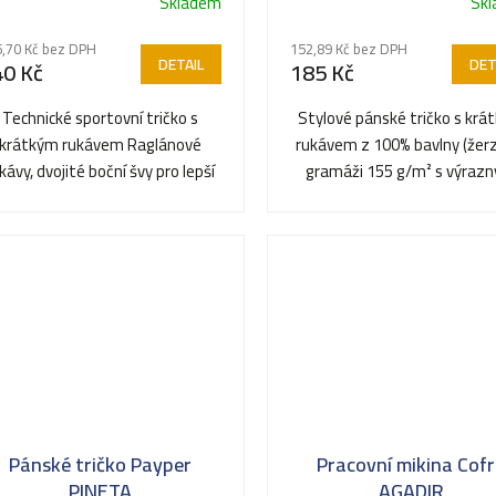
Skladem
Sk
,70 Kč bez DPH
152,89 Kč bez DPH
DETAIL
DET
40 Kč
185 Kč
Technické sportovní tričko s
Stylové pánské tričko s krá
krátkým rukávem Raglánové
rukávem z 100% bavlny (žerz
kávy, dvojité boční švy pro lepší
gramáži 155 g/m² s výraz
přenositelnost, kontrastní...
designovým prvkem –...
Pánské tričko Payper
Pracovní mikina Cof
PINETA
AGADIR