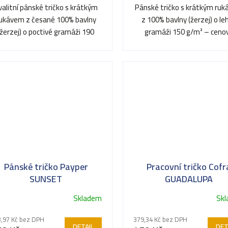
valitní pánské tričko s krátkým
Pánské tričko s krátkým ru
ukávem z česané 100% bavlny
z 100% bavlny (žerzej) o le
(žerzej) o poctivé gramáži 190
gramáži 150 g/m² – ceno
ězdiček.
g/m². Vyniká vysokou...
dostupný základ ideální pro
Pánské tričko Payper
Pracovní tričko Cofr
SUNSET
GUADALUPA
Skladem
Sk
,97 Kč bez DPH
379,34 Kč bez DPH
DETAIL
DET