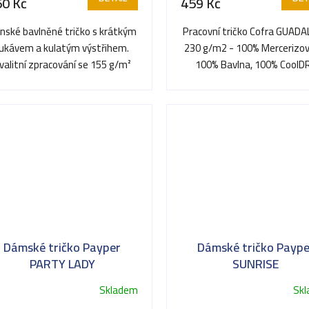
50 Kč
459 Kč
nské bavlněné tričko s krátkým
Pracovní tričko Cofra GUAD
rukávem a kulatým výstřihem.
230 g/m2 - 100% Mercerizo
valitní zpracování se 155 g/m²
100% Bavlna, 100% CoolD
doplňuje 1,5 cm pružný...
Dámské tričko Payper
Dámské tričko Paype
PARTY LADY
SUNRISE
Skladem
Sk