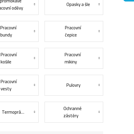
promokavé
Opasky a šle
acovní oděvy
Pracovní
Pracovní
bundy
čepice
Pracovní
Pracovní
košile
mikiny
Pracovní
Pulovry
vesty
Ochranné
Termoprádlo
zástěry