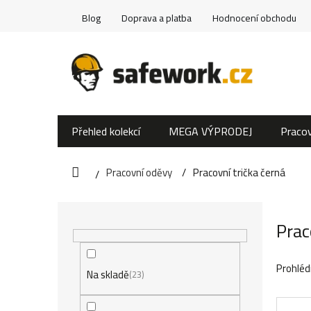
Přejít
Blog
Doprava a platba
Hodnocení obchodu
na
obsah
Přehled kolekcí
MEGA VÝPRODEJ
Pracov
Pracovní oděvy
Pracovní trička černá
Domů
P
Prac
o
s
Prohléd
Na skladě
23
t