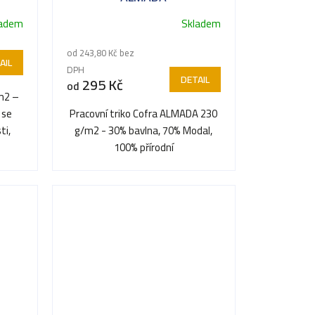
ladem
Skladem
od 243,80 Kč bez
AIL
DPH
DETAIL
295 Kč
od
m2 –
 se
Pracovní triko Cofra ALMADA 230
ti,
g/m2 - 30% bavlna, 70% Modal,
100% přírodní