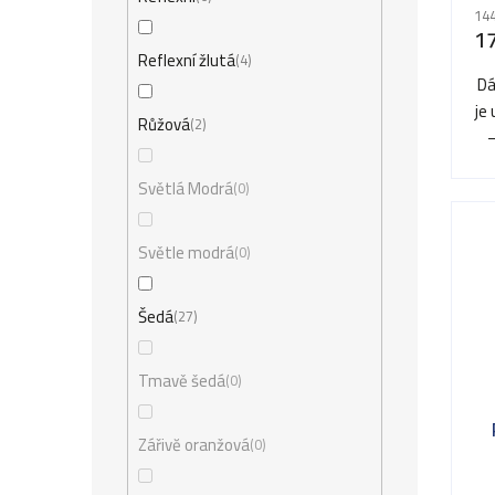
144
1
Reflexní žlutá
4
Dá
je
Růžová
2
—
Světlá Modrá
0
Světle modrá
0
Šedá
27
Tmavě šedá
0
Zářivĕ oranžová
0