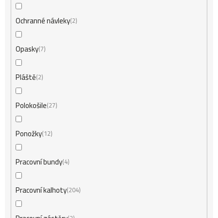
Ochranné návleky
2
Opasky
7
Pláště
2
Polokošile
27
Ponožky
12
Pracovní bundy
4
Pracovní kalhoty
204