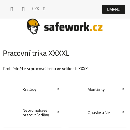
Přejít
CZK
na
obsah
Pracovní trika XXXXL
Prohlédněte si
pracovní trika ve velikosti XXXXL.
Kraťasy
Montérky
Nepromokavé
Opasky a šle
pracovní oděvy