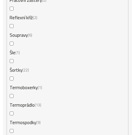
Pracovní zástěry
2
Reflexní kříž
2
Soupravy
6
Šle
1
Šortky
22
Termoboxerky
1
Termoprádlo
13
Termospodky
9