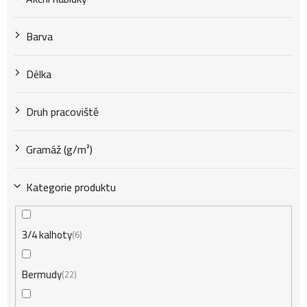
k
Barva
t
Délka
Druh pracoviště
ů
Gramáž (g/m²)
Kategorie produktu
3/4 kalhoty
6
Bermudy
22