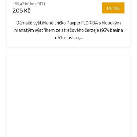
169,42 Kč bez DPH
DETAIL
205 Kč
Dámské vyštíhlené tričko Payper FLORIDA s hlubokým
hranatým výstřihem ze strečového žerzeje (95% bavlna
+ 5% elastan,...