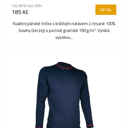
r
hodnocení
152,89 Kč bez DPH
produktu
DETAIL
185 Kč
je
o
5,0
Kvalitní pánské tričko s krátkým rukávem z česané 100%
z
bavlny (žerzej) o poctivé gramáži 190 g/m². Vyniká
5
d
vysokou...
hvězdiček.
u
k
t
ů