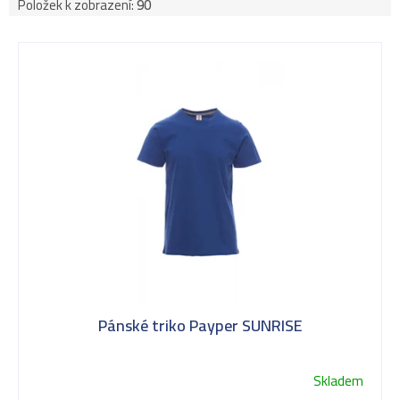
Položek k zobrazení:
90
V
ý
p
i
s
Pánské triko Payper SUNRISE
p
Skladem
Průměrné