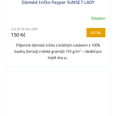
Dámské tričko Payper SUNSET LADY
Skladem
123,97 Kč bez DPH
DETAIL
150 Kč
Příjemné dámské tričko s krátkým rukávem z 100%
bavlny (žerzej) o lehké gramáži 155 g/m² – ideální pro
teplé dny a...