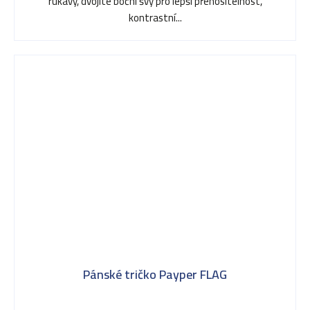
rukávy, dvojité boční švy pro lepší přenositelnost,
kontrastní...
Pánské tričko Payper FLAG