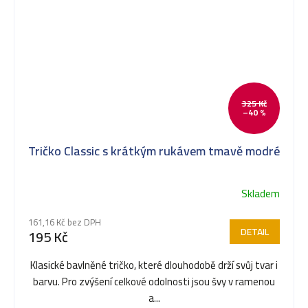
325 Kč
–40 %
Tričko Classic s krátkým rukávem tmavě modré
Skladem
161,16 Kč bez DPH
DETAIL
195 Kč
Klasické bavlněné tričko, které dlouhodobě drží svůj tvar i
barvu. Pro zvýšení celkové odolnosti jsou švy v ramenou
a...