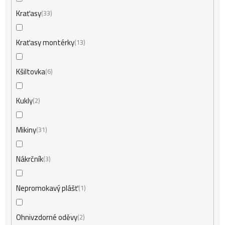
Kraťasy
33
Kraťasy montérky
13
Kšiltovka
6
Kukly
2
Mikiny
31
Nákrčník
3
Nepromokavý plášť
1
Ohnivzdorné oděvy
2