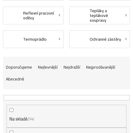
Tepláky a
Reflexní pracovní
teplákové
oděvy
soupravy
Termoprádlo
Ochranné zástěry
Ř
Doporučujeme
Nejlevnější
Nejdražší
Nejprodávanější
Abecedně
a
z
Na skladě
e
34