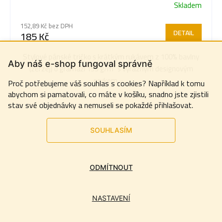
Skladem
152,89 Kč bez DPH
DETAIL
185 Kč
Stylové pánské tričko s krátkým rukávem z 100% bavlny
Aby náš e-shop fungoval správně
(žerzej) o gramáži 155 g/m² s výrazným designovým
prvkem –...
Proč potřebujeme váš souhlas s cookies? Například k tomu
abychom si pamatovali, co máte v košíku, snadno jste zjistili
stav své objednávky a nemuseli se pokaždé přihlašovat.
SOUHLASÍM
ODMÍTNOUT
NASTAVENÍ