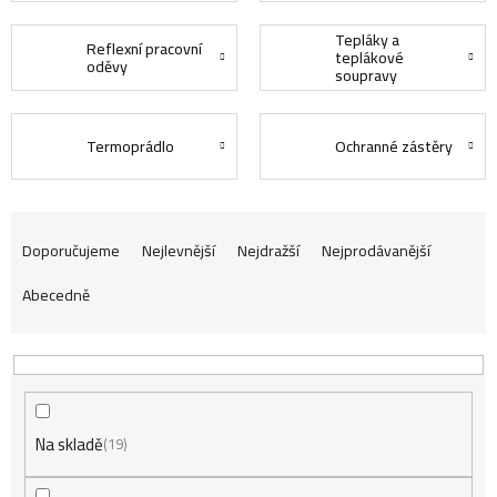
Tepláky a
Reflexní pracovní
teplákové
oděvy
soupravy
Termoprádlo
Ochranné zástěry
Ř
Doporučujeme
Nejlevnější
Nejdražší
Nejprodávanější
Abecedně
a
z
Na skladě
e
19