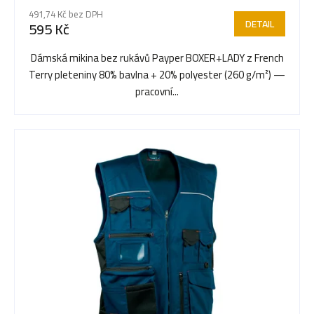
r
hodnocení
491,74 Kč bez DPH
produktu
DETAIL
595 Kč
je
o
5,0
Dámská mikina bez rukávů Payper BOXER+LADY z French
z
Terry pleteniny 80% bavlna + 20% polyester (260 g/m²) —
5
d
pracovní...
hvězdiček.
u
k
t
ů