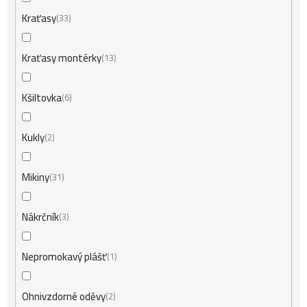
Kraťasy
33
Kraťasy montérky
13
Kšiltovka
6
Kukly
2
Mikiny
31
Nákrčník
3
Nepromokavý plášť
1
Ohnivzdorné oděvy
2