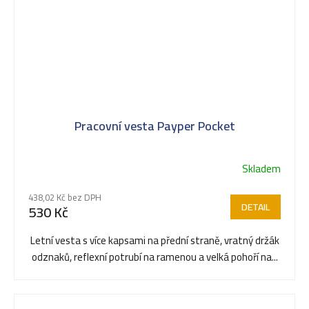
Pracovní vesta Payper Pocket
Skladem
Průměrné
hodnocení
438,02 Kč bez DPH
produktu
DETAIL
530 Kč
je
5,0
Letní vesta s více kapsami na přední straně, vratný držák
z
odznaků, reflexní potrubí na ramenou a velká pohoří na...
5
hvězdiček.