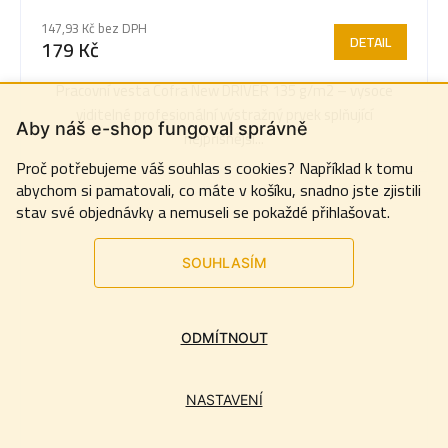
147,93 Kč bez DPH
DETAIL
179 Kč
Pracovní vesta Cofra New DRIVER 135 g/m2 – vysoce
viditelné profesionální výstražný prvek splňující
Aby náš e-shop fungoval správně
nejpřísnější...
Proč potřebujeme váš souhlas s cookies? Například k tomu
abychom si pamatovali, co máte v košíku, snadno jste zjistili
stav své objednávky a nemuseli se pokaždé přihlašovat.
SOUHLASÍM
ODMÍTNOUT
NASTAVENÍ