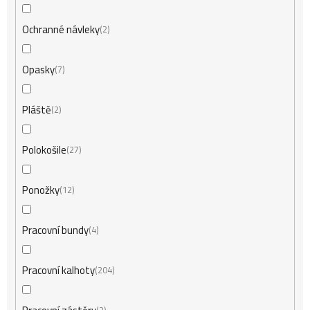
Ochranné návleky
2
Opasky
7
Pláště
2
Polokošile
27
Ponožky
12
Pracovní bundy
4
Pracovní kalhoty
204