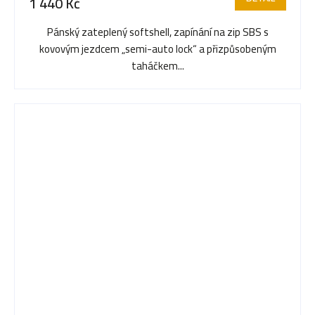
1 440 Kč
Pánský zateplený softshell, zapínání na zip SBS s
kovovým jezdcem „semi-auto lock“ a přizpůsobeným
taháčkem...