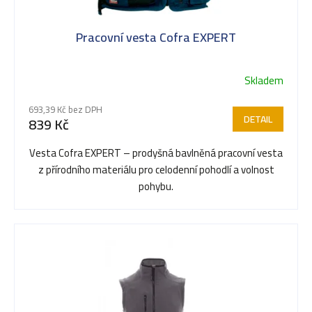
Pracovní vesta Cofra EXPERT
Skladem
Průměrné
hodnocení
693,39 Kč bez DPH
produktu
DETAIL
839 Kč
je
5,0
Vesta Cofra EXPERT – prodyšná bavlněná pracovní vesta
z
z přírodního materiálu pro celodenní pohodlí a volnost
5
pohybu.
hvězdiček.