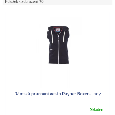
Položek k zobrazení:
70
V
ý
p
i
s
Dámská pracovní vesta Payper Boxer+Lady
p
Skladem
Průměrné