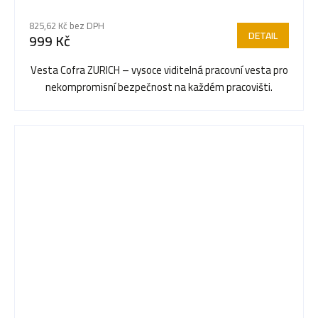
hodnocení
825,62 Kč bez DPH
produktu
DETAIL
999 Kč
je
5,0
Vesta Cofra ZURICH – vysoce viditelná pracovní vesta pro
z
nekompromisní bezpečnost na každém pracovišti.
5
hvězdiček.