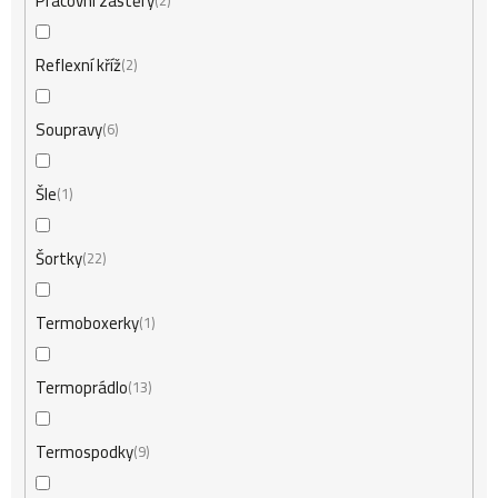
Pracovní zástěry
2
Reflexní kříž
2
Soupravy
6
Šle
1
Šortky
22
Termoboxerky
1
Termoprádlo
13
Termospodky
9