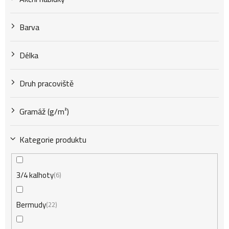
k
Barva
t
Délka
Druh pracoviště
ů
Gramáž (g/m²)
Kategorie produktu
3/4 kalhoty
6
Bermudy
22