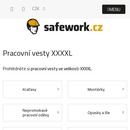
Přejít
CZK
na
obsah
Pracovní vesty XXXXL
Prohlédněte si
pracovní vesty ve velikosti XXXXL.
Kraťasy
Montérky
Nepromokavé
Opasky a šle
pracovní oděvy